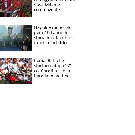
Casa Milan è
commovente:
maglie, bandiere,
sciarpe, lacrime e
bigliettini
Napoli è mille colori:
per i 100 anni di
storia luci, lacrime e
fuochi d'artificio: De
Laurentiis salta al
coro anti-Juve
Roma, Bah che
sfortuna: dopo 27'
col Cardiff esce in
barella in lacrime,
Dybala rigore da
schiaffi, i giallorossi
prendono 3 gol in
45'