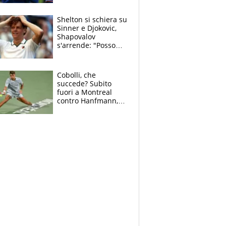
3 anni
Shelton si schiera su
Sinner e Djokovic,
Shapovalov
s'arrende: "Posso
battere tutti tranne
Jannik e Alcaraz"
Cobolli, che
succede? Subito
fuori a Montreal
contro Hanfmann,
per Flavio è tutta
colpa della tosse