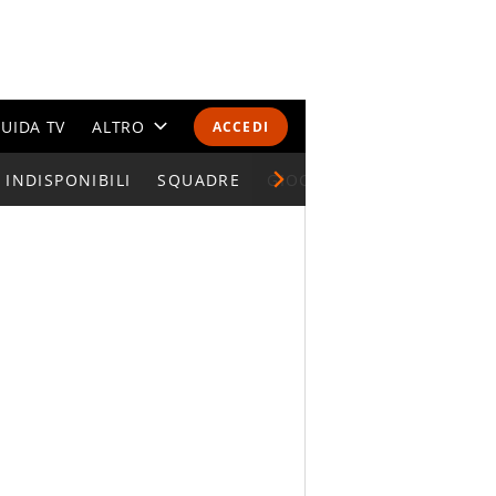
UIDA TV
ALTRO
ACCEDI
INDISPONIBILI
CALENDARI E CLASSIFICHE
SQUADRE
GIOCATORI SERIE A
ALTRI SPORT
MONDIALI 2026
OLIMPIADI
GOSSIP
LIFESTYLE