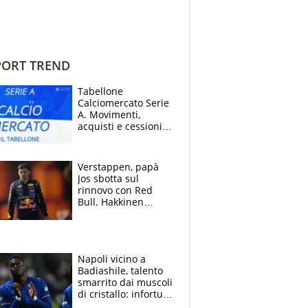
ORT TREND
Tabellone
Calciomercato Serie
A. Movimenti,
acquisti e cessioni:
estate 2026-27
Verstappen, papà
Jos sbotta sul
rinnovo con Red
Bull. Hakkinen
avverte McLaren:
“Prendere Max
sarebbe un rischio”
Napoli vicino a
Badiashile, talento
smarrito dai muscoli
di cristallo: infortuni
a raffica negli ultimi