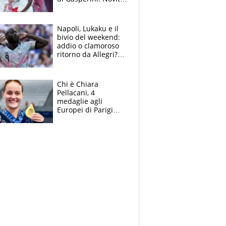
su Pellegrini e
Cacciamani
Napoli, Lukaku e il
bivio del weekend:
addio o clamoroso
ritorno da Allegri?
Gli scenari
Chi è Chiara
Pellacani, 4
medaglie agli
Europei di Parigi
2026, papà
Giampaolo
giornalista, mamma
insegnante e il
fratello calciatore