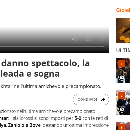
Gioie
ULTI
 danno spettacolo, la
oleada e sogna
Shakhtar nell'ultima amichevole precampionato.
CONDIVIDI
ionato nell’ultima amichevole precampionato
htar
: i giallorossi si sono imposti per
5-0
con le reti di
lya
,
Zaniolo e Bove
, destando un’ottima impressione