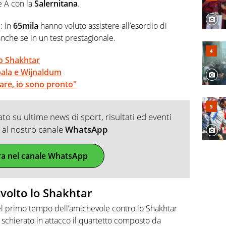
e A con la
Salernitana
.
: in
65mila
hanno voluto assistere all’esordio di
anche se in un test prestagionale.
lo Shakhtar
bala e Wijnaldum
are, io sono pronto"
o su ultime news di sport, risultati ed eventi
ti al nostro canale
WhatsApp
ra nel canale WhatsApp
volto lo Shakhtar
l primo tempo dell’amichevole contro lo Shakhtar
 schierato in attacco il quartetto composto da