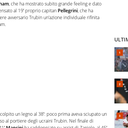
raham
, che ha mostrato subito grande feeling e dato
ensato al 19′ proprio capitan
Pellegrini
, che ha
iere avversario Trubin un’azione individuale rifinita
am.
ULTI
 colpito un legno al 38′: poco prima aveva sciupato un
o al portiere degli ucraini Trubin. Nel finale di
41′
Mancini
ha raddoppiato su assist di Zaniolo, al 45′