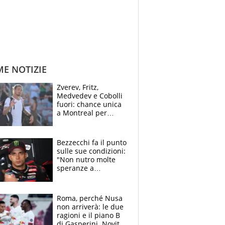
ME NOTIZIE
Zverev, Fritz,
Medvedev e Cobolli
fuori: chance unica
a Montreal per
Musetti, Jodar e
Fonseca. Sascha
attacca le palline
Bezzecchi fa il punto
sulle sue condizioni:
"Non nutro molte
speranze a
Silverstone". Ma
promette battaglia
da Aragon
Roma, perché Nusa
non arriverà: le due
ragioni e il piano B
di Gasperini. Novità