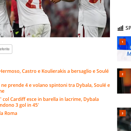
SP
eferite
Hermoso, Castro e Koulierakis a bersaglio e Soulé
 ne prende 4 e volano spintoni tra Dybala, Soulé e
rme
col Cardiff esce in barella in lacrime, Dybala
endono 3 gol in 45'
lla Roma