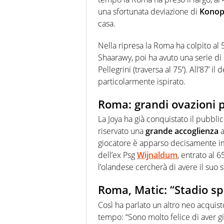
una sfortunata deviazione di
Konop
casa.
Nella ripresa la Roma ha colpito al 
Shaarawy, poi ha avuto una serie di
Pellegrini (traversa al 75′). All’87’ il 
particolarmente ispirato.
Roma: grandi ovazioni 
La Joya ha già conquistato il pubblic
riservato una
grande accoglienza
a
giocatore è apparso decisamente im
dell’ex Psg
Wijnaldum
, entrato al 
l’olandese cercherà di avere il suo s
Roma, Matic: “Stadio sp
Così ha parlato un altro neo acquisto
tempo: “Sono molto felice di aver gi