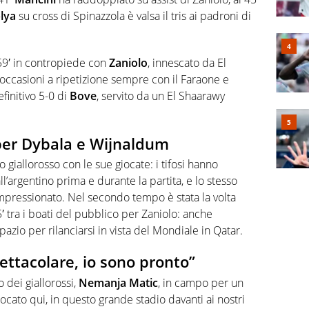
lya
su cross di Spinazzola è valsa il tris ai padroni di
59′ in contropiede con
Zaniolo
, innescato da El
 occasioni a ripetizione sempre con il Faraone e
definitivo 5-0 di
Bove
, servito da un El Shaarawy
per Dybala e Wijnaldum
o giallorosso con le sue giocate: i tifosi hanno
ll’argentino prima e durante la partita, e lo stesso
pressionato. Nel secondo tempo è stata la volta
65′ tra i boati del pubblico per Zaniolo: anche
pazio per rilanciarsi in vista del Mondiale in Qatar.
ettacolare, io sono pronto”
 dei giallorossi,
Nemanja Matic
, in campo per un
ocato qui, in questo grande stadio davanti ai nostri