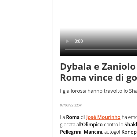
Dybala e Zaniolo
Roma vince di g
I giallorossi hanno travolto lo 
07/08/22 22:41
La
Roma
di
José Mourinho
ha emoz
giocata all’
Olimpico
contro lo
Shak
Pellegrini, Mancini
, autogol
Konop