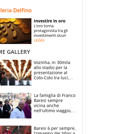
STORIE
lleria Delfino
SPECIALI
Investire in oro
L’oro torna
ESPERTI
protagonista tra gli
investimenti sicuri
LEGGI
CONTATTI
ME GALLERY
Vozinha, in 30mila
allo stadio per la
presentazione al
Colo-Colo tra luci,
spettacolo, elicotteri
e paracadutisti
La famiglia di Franco
Baresi sempre
vicina anche
nell'ultimo viaggio,
la moglie Maura, i
figli e i suoi cari
circondati
Baresi 6 per sempre,
dall'affetto dei tifosi
l'omaggio dei tifosi a