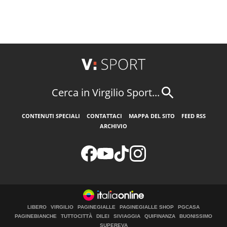
Cerca in Virgilio Sport...
CONTENUTI SPECIALI
CONTATTACI
MAPPA DEL SITO
FEED RSS
ARCHIVIO
LIBERO
VIRGILIO
PAGINEGIALLE
PAGINEGIALLE SHOP
PGCASA
PAGINEBIANCHE
TUTTOCITTÀ
DILEI
SIVIAGGIA
QUIFINANZA
BUONISSIMO
SUPEREVA