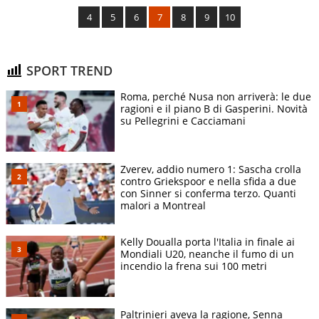
4
5
6
7
8
9
10
SPORT TREND
Roma, perché Nusa non arriverà: le due
ragioni e il piano B di Gasperini. Novità
su Pellegrini e Cacciamani
Zverev, addio numero 1: Sascha crolla
contro Griekspoor e nella sfida a due
con Sinner si conferma terzo. Quanti
malori a Montreal
Kelly Doualla porta l'Italia in finale ai
Mondiali U20, neanche il fumo di un
incendio la frena sui 100 metri
Paltrinieri aveva la ragione, Senna