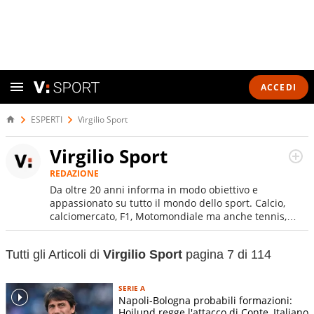
ACCEDI
ESPERTI
Virgilio Sport
Virgilio Sport
REDAZIONE
Da oltre 20 anni informa in modo obiettivo e
appassionato su tutto il mondo dello sport. Calcio,
calciomercato, F1, Motomondiale ma anche tennis,
volley, basket: su Virgilio Sport i tifosi e gli
appassionati sanno che troveranno sempre copertura
Tutti gli Articoli di
Virgilio Sport
pagina 7 di 114
completa e zero faziosità. La squadra di Virgilio Sport è
formata da giornalisti ed esperti di sport abili sia nel
gioco di rimessa quando intercettano le notizie e le
SERIE A
rilanciano verso la rete, sia nella costruzione dal basso
Napoli-Bologna probabili formazioni:
quando creano contenuti 100% originali ed esclusivi.
Hojlund regge l'attacco di Conte, Italiano