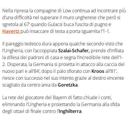
Nella ripresa la compagine di Low continua ad incontrare più
d’una difficoltà nel superare il muro ungherese che però si
sgretola al 67’ quando Gulacsi buca l’uscita di pugno e
Havertz
può insaccare di testa a porta sguarnita l’1-1.
Il pareggio tedesco dura appena qualche secondo visto che
l’Ungheria, con l’accoppiata
Szalai-Schafer,
prende d’infilata
la difesa dei padroni di casa e segna l’incredibile rete dell’1-
2. Disperata, la Germania si proietta in attacco alla caccia del
nuovo pari e all’84’, dopo il palo sfiorato con
Kroos
all’81’,
riesce con successo nel suo intento grazie al destro vincente
scagliato da centro area da
Goretzka
.
La rete del giocatore del Bayern di fatto chiude i conti,
eliminando l’Ungheria e proiettando la Germania alla sfida
degli ottavi di finale contro l’
Inghilterra
.