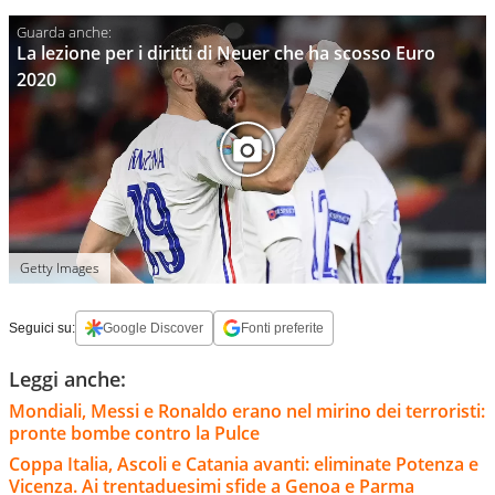
La lezione per i diritti di Neuer che ha scosso Euro
2020
Getty Images
Seguici su:
Google Discover
Fonti preferite
Leggi anche:
Mondiali, Messi e Ronaldo erano nel mirino dei terroristi:
pronte bombe contro la Pulce
Coppa Italia, Ascoli e Catania avanti: eliminate Potenza e
Vicenza. Ai trentaduesimi sfide a Genoa e Parma