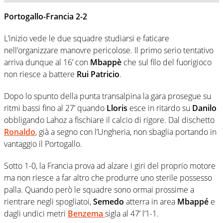
Portogallo-Francia 2-2
L’inizio vede le due squadre studiarsi e faticare
nell’organizzare manovre pericolose. Il primo serio tentativo
arriva dunque al 16’ con
Mbappè
che sul filo del fuorigioco
non riesce a battere
Rui Patricio
.
Dopo lo spunto della punta transalpina la gara prosegue su
ritmi bassi fino al 27’ quando
Lloris
esce in ritardo su
Danilo
obbligando Lahoz a fischiare il calcio di rigore. Dal dischetto
Ronaldo
, già a segno con l’Ungheria, non sbaglia portando in
vantaggio il Portogallo.
Sotto 1-0, la Francia prova ad alzare i giri del proprio motore
ma non riesce a far altro che produrre uno sterile possesso
palla. Quando però le squadre sono ormai prossime a
rientrare negli spogliatoi,
Semedo
atterra in area
Mbappé
e
dagli undici metri
Benzema
sigla al 47’ l’1-1.