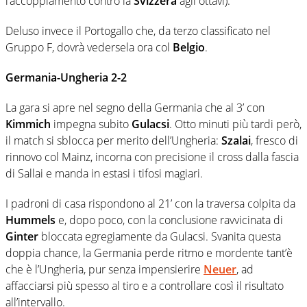
l’accoppiamento contro la
Svizzera
agli ottavi).
Deluso invece il Portogallo che, da terzo classificato nel
Gruppo F, dovrà vedersela ora col
Belgio
.
Germania-Ungheria 2-2
La gara si apre nel segno della Germania che al 3’ con
Kimmich
impegna subito
Gulacsi
. Otto minuti più tardi però,
il match si sblocca per merito dell’Ungheria:
Szalai
, fresco di
rinnovo col Mainz, incorna con precisione il cross dalla fascia
di Sallai e manda in estasi i tifosi magiari.
I padroni di casa rispondono al 21’ con la traversa colpita da
Hummels
e, dopo poco, con la conclusione ravvicinata di
Ginter
bloccata egregiamente da Gulacsi. Svanita questa
doppia chance, la Germania perde ritmo e mordente tant’è
che è l’Ungheria, pur senza impensierire
Neuer
, ad
affacciarsi più spesso al tiro e a controllare così il risultato
all’intervallo.