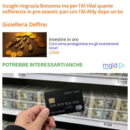
Inzaghi ringrazia Benzema ma per l'Al Hilal quante
sofferenze in pre-season: pari con l'Al-Ahly dopo un ko
Gioielleria Delfino
Investire in oro
L’oro torna protagonista tra gli investimenti
sicuri
LEGGI