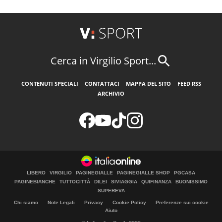
Cerca in Virgilio Sport...
CONTENUTI SPECIALI
CONTATTACI
MAPPA DEL SITO
FEED RSS
ARCHIVIO
LIBERO
VIRGILIO
PAGINEGIALLE
PAGINEGIALLE SHOP
PGCASA
PAGINEBIANCHE
TUTTOCITTÀ
DILEI
SIVIAGGIA
QUIFINANZA
BUONISSIMO
SUPEREVA
Chi siamo
Note Legali
Privacy
Cookie Policy
Preferenze sui cookie
Aiuto