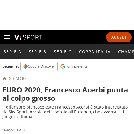
ACCEDI
SERIE A
SERIE B
SERIE C
COPPA ITALIA
CHAMP
Seguici su:
Google Discover
Fonti preferite
CALCIO
EURO 2020, Francesco Acerbi punta
al colpo grosso
Il difensore biancoceleste Francesco Acerbi è stato intervistato
da Sky Sport in vista dell'esordio all'Europeo, che avverrà l'11
giugno a Roma.
06/05/21 15:13