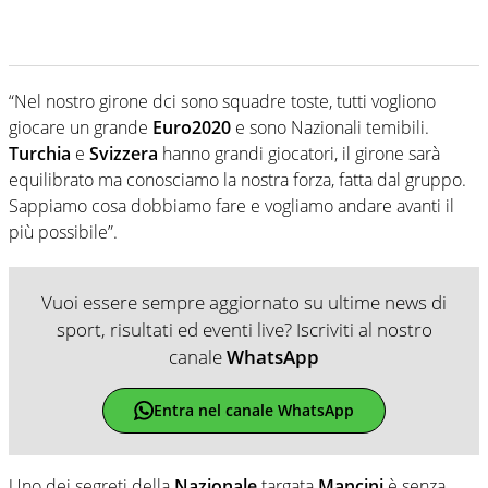
“Nel nostro girone dci sono squadre toste, tutti vogliono
giocare un grande
Euro2020
e sono Nazionali temibili.
Turchia
e
Svizzera
hanno grandi giocatori, il girone sarà
equilibrato ma conosciamo la nostra forza, fatta dal gruppo.
Sappiamo cosa dobbiamo fare e vogliamo andare avanti il
più possibile”.
Vuoi essere sempre aggiornato su ultime news di
sport, risultati ed eventi live? Iscriviti al nostro
canale
WhatsApp
Entra nel canale WhatsApp
Uno dei segreti della
Nazionale
targata
Mancini
è senza