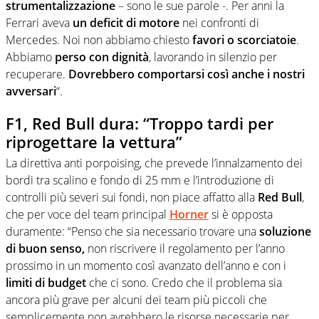
strumentalizzazione
– sono le sue parole -. Per anni la
Ferrari aveva
un deficit di motore
nei confronti di
Mercedes. Noi non abbiamo chiesto
favori o scorciatoie
.
Abbiamo
perso con dignità
, lavorando in silenzio per
recuperare.
Dovrebbero comportarsi così anche i nostri
avversari
“.
F1, Red Bull dura: “Troppo tardi per
riprogettare la vettura”
La direttiva anti porpoising, che prevede l’innalzamento dei
bordi tra scalino e fondo di 25 mm e l’introduzione di
controlli più severi sui fondi, non piace affatto alla
Red Bull
,
che per voce del team principal
Horner
si è opposta
duramente: “Penso che sia necessario trovare una
soluzione
di buon senso,
non riscrivere il regolamento per l’anno
prossimo in un momento così avanzato dell’anno e con i
limiti di budget
che ci sono. Credo che il problema sia
ancora più grave per alcuni dei team più piccoli che
semplicemente non avrebbero le risorse necessarie per