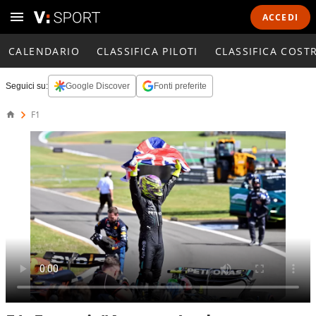
ACCEDI
CALENDARIO
CLASSIFICA PILOTI
CLASSIFICA COST
Seguici su:
Google Discover
Fonti preferite
F1