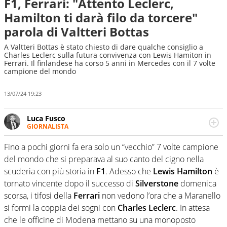
F1, Ferrari: "Attento Leclerc,
Hamilton ti darà filo da torcere"
parola di Valtteri Bottas
A Valtteri Bottas è stato chiesto di dare qualche consiglio a
Charles Leclerc sulla futura convivenza con Lewis Hamiton in
Ferrari. Il finlandese ha corso 5 anni in Mercedes con il 7 volte
campione del mondo
13/07/24 19:23
Luca Fusco
GIORNALISTA
Giornalista multimediale. Quando si accendono i motori,
lui sgasa, impenna, derapa. E spesso e volentieri finisce
Fino a pochi giorni fa era solo un “vecchio” 7 volte campione
sul podio
del mondo che si preparava al suo canto del cigno nella
scuderia con più storia in
F1
. Adesso che
Lewis Hamilton
è
tornato vincente dopo il successo di
Silverstone
domenica
scorsa, i tifosi della
Ferrari
non vedono l’ora che a Maranello
si formi la coppia dei sogni con
Charles Leclerc
. In attesa
che le officine di Modena mettano su una monoposto