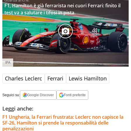
F1, Hamilton è già ferrarista nei cuori Ferrari: finito il
test va a salutare i tifosi in pista
IPA
Charles Leclerc
Ferrari
Lewis Hamilton
Seguici su:
Google Discover
Fonti preferite
Leggi anche:
F1 Ungheria, la Ferrari frustrata: Leclerc non capisce la
SF-26, Hamilton si prende la responsabilità delle
penalizzazioni