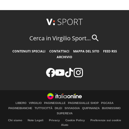
Cerca in Virgilio Sport...
CONTENUTI SPECIALI
CONTATTACI
MAPPA DEL SITO
FEED RSS
ARCHIVIO
LIBERO
VIRGILIO
PAGINEGIALLE
PAGINEGIALLE SHOP
PGCASA
PAGINEBIANCHE
TUTTOCITTÀ
DILEI
SIVIAGGIA
QUIFINANZA
BUONISSIMO
SUPEREVA
Chi siamo
Note Legali
Privacy
Cookie Policy
Preferenze sui cookie
Aiuto