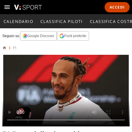
ACCEDI
CALENDARIO
CLASSIFICA PILOTI
CLASSIFICA COST
Seguici su:
Google Discover
Fonti preferite
F1