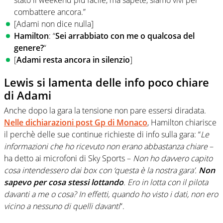
stato il weekend più facile, ma sapete, siamo vivi per
combattere ancora.”
[Adami non dice nulla]
Hamilton
: “
Sei arrabbiato con me o qualcosa del
genere?
“
[
Adami resta ancora in silenzio
]
Lewis si lamenta delle info poco chiare
di Adami
Anche dopo la gara la tensione non pare essersi diradata.
Nelle dichiarazioni post Gp di Monaco
, Hamilton chiarisce
il perchè delle sue continue richieste di info sulla gara: “
Le
informazioni che ho ricevuto non erano abbastanza chiare
–
ha detto ai microfoni di Sky Sports –
Non ho davvero capito
cosa intendessero dai box con ‘questa è la nostra gara’.
Non
sapevo per cosa stessi lottando
. Ero in lotta con il pilota
davanti a me o cosa? In effetti, quando ho visto i dati, non ero
vicino a nessuno di quelli davanti
“.