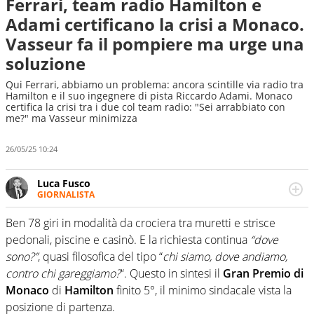
Ferrari, team radio Hamilton e
Adami certificano la crisi a Monaco.
Vasseur fa il pompiere ma urge una
soluzione
Qui Ferrari, abbiamo un problema: ancora scintille via radio tra
Hamilton e il suo ingegnere di pista Riccardo Adami. Monaco
certifica la crisi tra i due col team radio: "Sei arrabbiato con
me?" ma Vasseur minimizza
26/05/25 10:24
Luca Fusco
GIORNALISTA
Giornalista multimediale. Quando si accendono i motori,
lui sgasa, impenna, derapa. E spesso e volentieri finisce
Ben 78 giri in modalità da crociera tra muretti e strisce
sul podio
pedonali, piscine e casinò. E la richiesta continua
“dove
sono?”
, quasi filosofica del tipo “
chi siamo, dove andiamo,
contro chi gareggiamo?
“. Questo in sintesi il
Gran Premio di
Monaco
di
Hamilton
finito 5°, il minimo sindacale vista la
posizione di partenza.