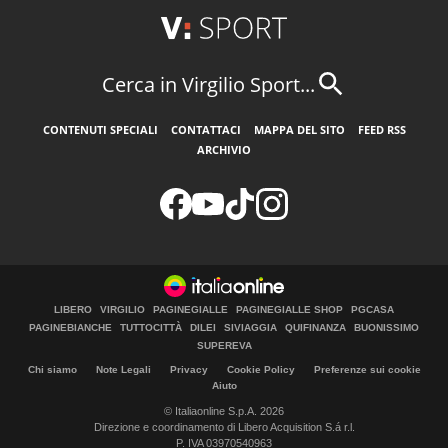
Cerca in Virgilio Sport...
CONTENUTI SPECIALI
CONTATTACI
MAPPA DEL SITO
FEED RSS
ARCHIVIO
LIBERO
VIRGILIO
PAGINEGIALLE
PAGINEGIALLE SHOP
PGCASA
PAGINEBIANCHE
TUTTOCITTÀ
DILEI
SIVIAGGIA
QUIFINANZA
BUONISSIMO
SUPEREVA
Chi siamo
Note Legali
Privacy
Cookie Policy
Preferenze sui cookie
Aiuto
© Italiaonline S.p.A. 2026
Direzione e coordinamento di Libero Acquisition S.á r.l.
P. IVA 03970540963