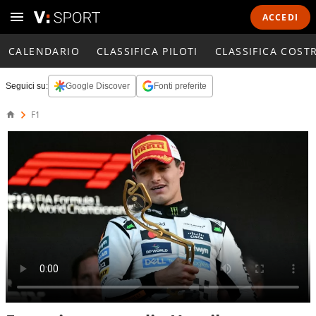
ACCEDI
CALENDARIO
CLASSIFICA PILOTI
CLASSIFICA COST
Seguici su:
Google Discover
Fonti preferite
F1