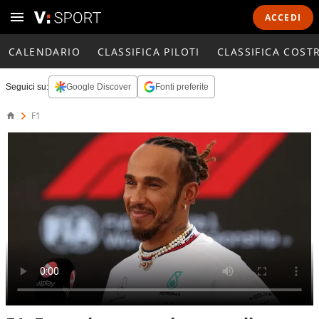
ACCEDI
CALENDARIO
CLASSIFICA PILOTI
CLASSIFICA COST
Seguici su:
Google Discover
Fonti preferite
F1