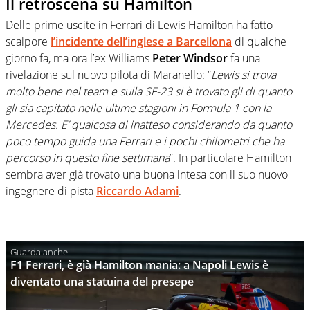
Il retroscena su Hamilton
Delle prime uscite in Ferrari di Lewis Hamilton ha fatto
scalpore
l’incidente dell’inglese a Barcellona
di qualche
giorno fa, ma ora l’ex Williams
Peter Windsor
fa una
rivelazione sul nuovo pilota di Maranello: “
Lewis si trova
molto bene nel team e sulla SF-23 si è trovato gli di quanto
gli sia capitato nelle ultime stagioni in Formula 1 con la
Mercedes. E’ qualcosa di inatteso considerando da quanto
poco tempo guida una Ferrari e i pochi chilometri che ha
percorso in questo fine settimana
”. In particolare Hamilton
sembra aver già trovato una buona intesa con il suo nuovo
ingegnere di pista
Riccardo Adami
.
F1 Ferrari, è già Hamilton mania: a Napoli Lewis è
diventato una statuina del presepe