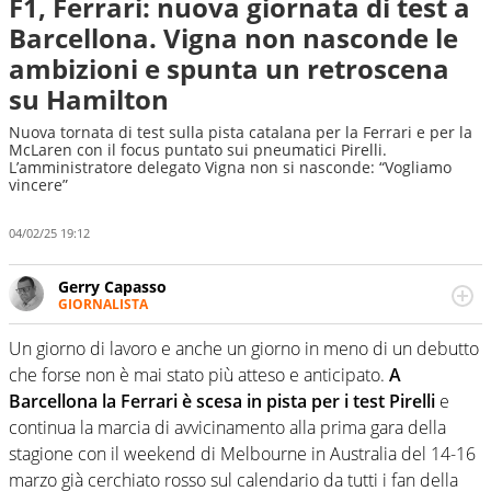
F1, Ferrari: nuova giornata di test a
Barcellona. Vigna non nasconde le
ambizioni e spunta un retroscena
su Hamilton
Nuova tornata di test sulla pista catalana per la Ferrari e per la
McLaren con il focus puntato sui pneumatici Pirelli.
L’amministratore delegato Vigna non si nasconde: “Vogliamo
vincere”
04/02/25 19:12
Gerry Capasso
GIORNALISTA
Per lui gli sport americani non hanno segreti: basket,
football, baseball e la capacità innata di trovare la notizia
Un giorno di lavoro e anche un giorno in meno di un debutto
dove altri non vedono granché
che forse non è mai stato più atteso e anticipato.
A
Barcellona la Ferrari è scesa in pista per i test Pirelli
e
continua la marcia di avvicinamento alla prima gara della
stagione con il weekend di Melbourne in Australia del 14-16
marzo già cerchiato
rosso sul calendario da tutti i fan della