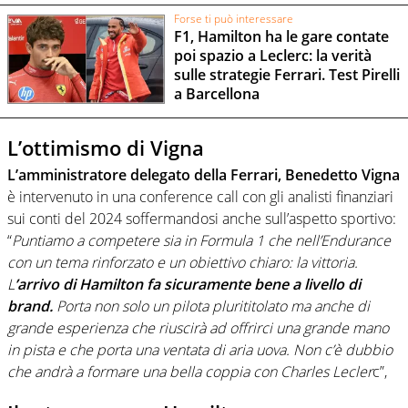
Forse ti può interessare
F1, Hamilton ha le gare contate
poi spazio a Leclerc: la verità
sulle strategie Ferrari. Test Pirelli
a Barcellona
L’ottimismo di Vigna
L’amministratore delegato della Ferrari, Benedetto Vigna
è intervenuto in una conference call con gli analisti finanziari
sui conti del 2024 soffermandosi anche sull’aspetto sportivo:
“
Puntiamo a competere sia in Formula 1 che nell’Endurance
con un tema rinforzato e un obiettivo chiaro: la vittoria.
L
’arrivo di Hamilton fa sicuramente bene a livello di
brand.
Porta non solo un pilota plurititolato ma anche di
grande esperienza che riuscirà ad offrirci una grande mano
in pista e che porta una ventata di aria uova. Non c’è dubbio
che andrà a formare una bella coppia con Charles Lecler
c”,