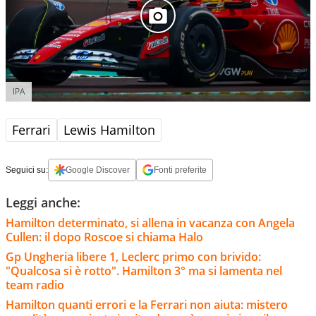
IPA
Ferrari
Lewis Hamilton
Seguici su:
Google Discover
Fonti preferite
Leggi anche:
Hamilton determinato, si allena in vacanza con Angela
Cullen: il dopo Roscoe si chiama Halo
Gp Ungheria libere 1, Leclerc primo con brivido:
"Qualcosa si è rotto". Hamilton 3° ma si lamenta nel
team radio
Hamilton quanti errori e la Ferrari non aiuta: mistero