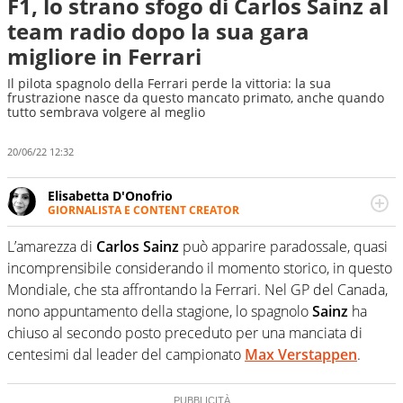
F1, lo strano sfogo di Carlos Sainz al
team radio dopo la sua gara
migliore in Ferrari
Il pilota spagnolo della Ferrari perde la vittoria: la sua
frustrazione nasce da questo mancato primato, anche quando
tutto sembrava volgere al meglio
20/06/22 12:32
Elisabetta D'Onofrio
GIORNALISTA E CONTENT CREATOR
Giornalista professionista dal 2007, scrive per curiosità
personale e necessità: soprattutto di calcio, di sport e dei
L’amarezza di
Carlos Sainz
può apparire paradossale, quasi
suoi protagonisti, concedendosi innocenti evasioni
incomprensibile considerando il momento storico, in questo
nell'ambito della creazione di format. Un tempo ala
Mondiale, che sta affrontando la Ferrari. Nel GP del Canada,
destra, oggi si sente a suo agio nel ruolo di libero. Cura
nono appuntamento della stagione, lo spagnolo
Sainz
ha
una classifica riservata dei migliori 5 calciatori di sempre.
chiuso al secondo posto preceduto per una manciata di
centesimi dal leader del campionato
Max Verstappen
.