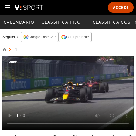
ACCEDI
CALENDARIO
CLASSIFICA PILOTI
CLASSIFICA COST
Seguici su:
Google Discover
Fonti preferite
F1