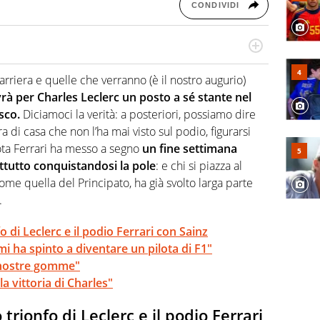
CONDIVIDI
n generale, appassionato di tutto ciò che sia Sport,
lio di sé quando la strada fa largo alle due o alle
carriera e quelle che verranno (è il nostro augurio)
à per Charles Leclerc un posto a sé stante nel
sco.
Diciamoci la verità: a posteriori, possiamo dire
 di casa che non l’ha mai visto sul podio, figurarsi
lota Ferrari ha messo a segno
un fine settimana
tutto conquistandosi la pole
: e chi si piazza al
ome quella del Principato, ha già svolto larga parte
.
o di Leclerc e il podio Ferrari con Sainz
mi ha spinto a diventare un pilota di F1"
 nostre gomme"
a vittoria di Charles"
trionfo di Leclerc e il podio Ferrari