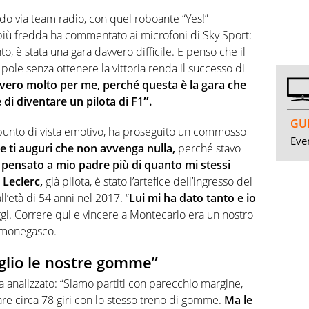
rdo via team radio, con quel roboante “Yes!”
 più fredda ha commentato ai microfoni di Sky Sport:
, è stata una gara davvero difficile. E penso che il
n pole senza ottenere la vittoria renda il successo di
vvero molto per me, perché questa è la gara che
di diventare un pilota di F1″.
GUI
 punto di vista emotivo, ha proseguito un commosso
Even
ne ti auguri che non avvenga nulla,
perché stavo
 pensato a mio padre più di quanto mi stessi
 Leclerc,
già pilota, è stato l’artefice dell’ingresso del
l’età di 54 anni nel 2017. “
Lui mi ha dato tanto e io
gi. Correre qui e vincere a Montecarlo era un nostro
l monegasco.
glio le nostre gomme”
ha analizzato: “Siamo partiti con parecchio margine,
re circa 78 giri con lo stesso treno di gomme.
Ma le