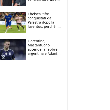
e il possibile
sacrificio per lo US
Open
Chelsea, tifosi
conquistati da
Palestra dopo la
Juventus: perché i
fan dei Blues sono
pazzi dell’azzurro
Fiorentina,
Mastantuono
accende la febbre
argentina e Adani
impazzisce. Ma
Antognoni ‘rovina la
festa’ a Commisso