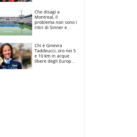
Milan, Mastantuono
verso la Fiorentina
Che disagi a
Montreal, il
problema non sono i
ritiri di Sinner e
Djokovic: Bertolucci
propone un
ultimatum ai
Chi è Ginevra
Masters 1000
Taddeucci, oro nei 5
e 10 km in acque
libere degli Europei
di Parigi 2026 che
ha dedicato la
medaglia al
fidanzato