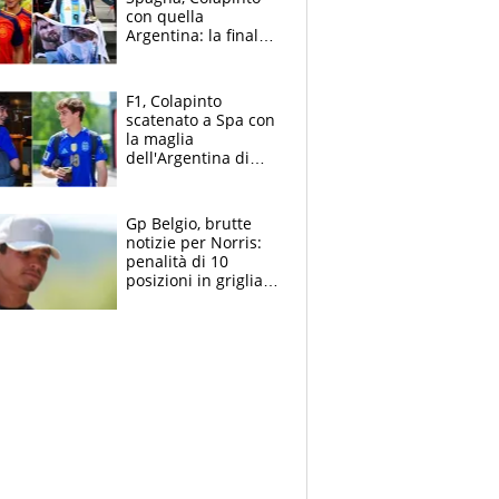
con quella
Argentina: la finale
Mondiale si gioca a
Spa e Alonso non
vede l'ora
F1, Colapinto
scatenato a Spa con
la maglia
dell'Argentina di
Messi punge la
Spagna: "Capiranno
le parolacce"
Gp Belgio, brutte
notizie per Norris:
penalità di 10
posizioni in griglia,
la scelta dolorosa
ma obbligata di
McLaren