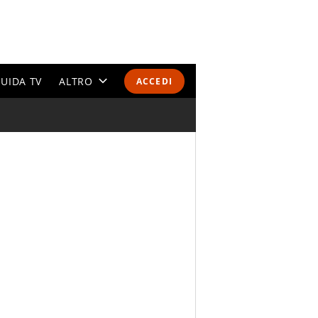
UIDA TV
ALTRO
ACCEDI
CALENDARI E CLASSIFICHE
ALTRI SPORT
MONDIALI 2026
OLIMPIADI
GOSSIP
LIFESTYLE