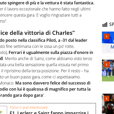
to spingere di più e la vettura è stata fantastica.
er il lavoro eccezionale che hanno fatto negli ultimi
vincere questa gara. E voglio ringraziare tutti a
to”.
SP
ice della vittoria di Charles”
o posto nella classifica Piloti, a -31 dal leader
o fine settimana con le ossa un po’ rotte,
ndo),
Ferrari è ugualmente sulla piazza d’onore in
ll
. Merito anche di Sainz, come abbiamo visto terzo
tata una bella sensazione quella vissuta nel primo
il ripristino della terza posizione. Per il resto – ha
to un buon passo gara, come ci aspettavamo.
a Monaco.
Ma sono davvero felice del successo di
podio con lui è qualcosa di magnifico per tutta la
orando gara dopo gara
“.
Forse ti può interessare
F1, Leclerc e Sainz fanno impazzire i