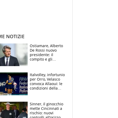
ME NOTIZIE
Ostiamare, Alberto
De Rossi nuovo
presidente: il
compito e gli
obiettivi ricevuti dal
figlio Daniele
Italvolley, infortunio
per Orro, Velasco
convoca Allaoui: le
condizioni della
palleggiatrice per gli
Europei
Sinner, il ginocchio
mette Cincinnati a
rischio: nuovi
controlli all’orizzonte