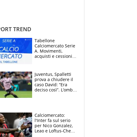
ORT TREND
Tabellone
Calciomercato Serie
A. Movimenti,
acquisti e cessioni:
estate 2026-27
Juventus, Spalletti
prova a chiudere il
caso David: “Era
deciso così”. L’ombra
di Zirkzee e la
sentenza dei tifosi
Calciomercato:
l'Inter fa sul serio
per Nico Gonzalez,
Leao e Loftus-Cheek
possono restare al