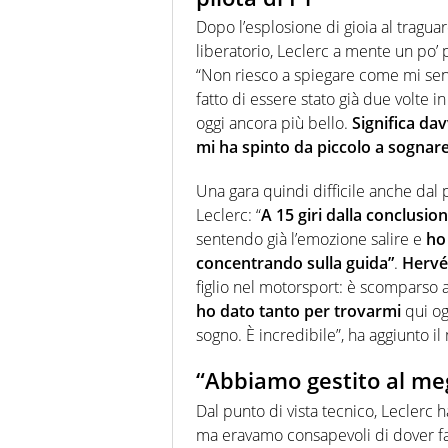
Dopo l’esplosione di gioia al tragua
liberatorio, Leclerc a mente un po’
“Non riesco a spiegare come mi sento
fatto di essere stato già due volte i
oggi ancora più bello.
Significa da
mi ha spinto da piccolo a sognare 
Una gara quindi difficile anche dal
Leclerc: “
A 15 giri dalla conclusio
sentendo già l’emozione salire e
ho
concentrando sulla guida”
.
Hervé
figlio nel motorsport: è scomparso al
ho dato tanto per trovarmi
qui og
sogno. È incredibile”, ha aggiunto i
“Abbiamo gestito al me
Dal punto di vista tecnico, Leclerc 
ma eravamo consapevoli di dover fa