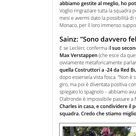
abbiamo gestite al meglio, ho potu
Voglio ringraziare tutta la squadra p
mesi e avermi dato la possibilità di 
Monaco, per il loro immenso suppor
Sainz: “Sono davvero fel
E se Leclerc conferma i
l suo second
Max Verstappen
(che esce da quest
ovviamente metaforicamente parla
quella Costruttori a -24 da Red Bu
dopo essersela vista fosca. “Non è s
giro, ma poi è diventata positiva con 
spiegato lo spagnolo – abbiamo avu
D’altronde è impossibile passare 
Charles in casa, e condividere il 
squadra. Credo che stiamo migli