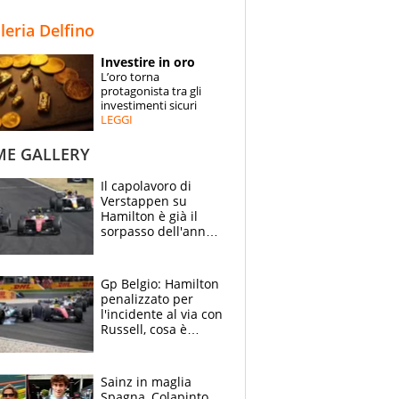
STORIE
lleria Delfino
SPECIALI
Investire in oro
L’oro torna
ESPERTI
protagonista tra gli
investimenti sicuri
LEGGI
CONTATTI
ME GALLERY
Il capolavoro di
Verstappen su
Hamilton è già il
sorpasso dell'anno:
che smacco Lewis,
come Abu Dhabi
2021
Gp Belgio: Hamilton
penalizzato per
l'incidente al via con
Russell, cosa è
successo. Mercedes
out, 5" a Lewis
Sainz in maglia
Spagna, Colapinto