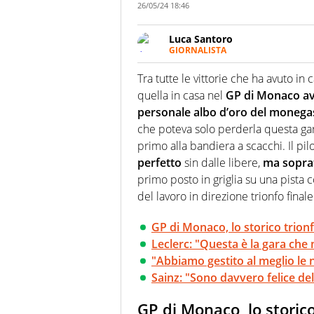
26/05/24 18:46
Luca Santoro
GIORNALISTA
Esperto di Motorsport ma, più i
anche senza il Motor. Dà il meg
Tra tutte le vittorie che ha avuto in 
quattro ruote
quella in casa nel
GP di Monaco avr
personale albo d’oro del monega
che poteva solo perderla questa gara
primo alla bandiera a scacchi. Il pi
perfetto
sin dalle libere,
ma soprat
primo posto in griglia su una pista c
del lavoro in direzione trionfo finale
GP di Monaco, lo storico trionf
Leclerc: "Questa è la gara che 
"Abbiamo gestito al meglio le
Sainz: "Sono davvero felice dell
GP di Monaco, lo storico 