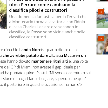
tifosi Ferrari: come cambiano la
classifica piloti e costruttori
Una domenica fantastica per la Ferrari che
a Montecarlo torna alla vittoria con l’idolo
di casa Charles Leclerc ora secondo in
classifica, le Rosse sono vicine anche nella
classifica costruttori
re d’occhio
Lando Norris,
quarto dietro di lui,
a che avrebbe potuto dare alla sua McLaren un
rosse hanno dovuto
mantenere ritmi alti
e, una volta
tore del GP di Miami non avesse il gap ideale per
errari ha puntato quindi Piastri. “Mi sono concentrato sui
pressione e magari farlo sbagliare, sapendo che qui è
o il posteriore in qualche occasione, ma non c’è