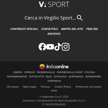
Cerca in Virgilio Sport...
CONTENUTI SPECIALI
CONTATTACI
MAPPA DEL SITO
FEED RSS
ARCHIVIO
LIBERO
VIRGILIO
PAGINEGIALLE
PAGINEGIALLE SHOP
PGCASA
PAGINEBIANCHE
TUTTOCITTÀ
DILEI
SIVIAGGIA
QUIFINANZA
BUONISSIMO
SUPEREVA
Chi siamo
Note Legali
Privacy
Cookie Policy
Preferenze sui cookie
Aiuto
© Italiaonline S.p.A. 2026
Direzione e coordinamento di Libero Acquisition S.á r.l.
P. IVA 03970540963