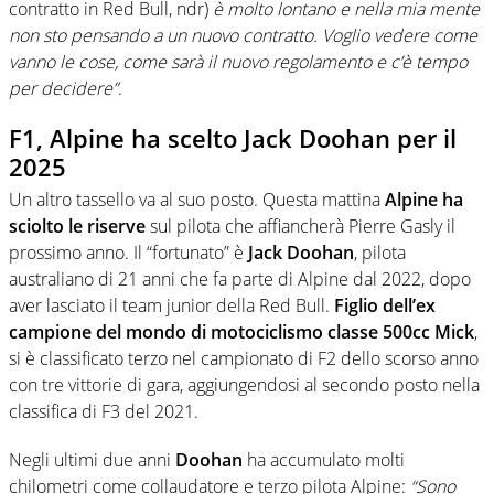
contratto in Red Bull, ndr)
è molto lontano e nella mia mente
non sto pensando a un nuovo contratto. Voglio vedere come
vanno le cose, come sarà il nuovo regolamento e c’è tempo
per decidere”
.
F1, Alpine ha scelto Jack Doohan per il
2025
Un altro tassello va al suo posto. Questa mattina
Alpine ha
sciolto le riserve
sul pilota che affiancherà Pierre Gasly il
prossimo anno. Il “fortunato” è
Jack Doohan
, pilota
australiano di 21 anni che fa parte di Alpine dal 2022, dopo
aver lasciato il team junior della Red Bull.
Figlio dell’ex
campione del mondo di motociclismo classe 500cc Mick
,
si è classificato terzo nel campionato di F2 dello scorso anno
con tre vittorie di gara, aggiungendosi al secondo posto nella
classifica di F3 del 2021.
Negli ultimi due anni
Doohan
ha accumulato molti
chilometri come collaudatore e terzo pilota Alpine:
“Sono