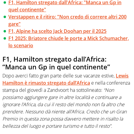
F1, Hamilton stregato dall'Africa: "Manca un Gp in
quel continente"
Verstappen e il ritiro: "Non credo di correre altri 200
gare"
F1, Alpine ha scelto Jack Doohan per il 2025
F1 2025: Briatore chiude le porte a Mick Schumacher,
lo scenario
F1, Hamilton stregato dall’Africa:
“Manca un Gp in quel continente”
Dopo averci fatto gran parte delle sue vacanze estive,
Lewis
Hamilton è rimasto stregato dall’Africa
e nella conferenza
stampa del giovedì a Zandvoort ha sottolineato:
“Non
possiamo aggiungere gare in altre località e continuare a
ignorare l’Africa, da cui il resto del mondo non fa altro che
prendere. Nessuno dà niente all’Africa. Credo che un Gran
Premio in questa zona possa davvero mettere in risalto la
bellezza del luogo e portare turismo e tutto il resto”.