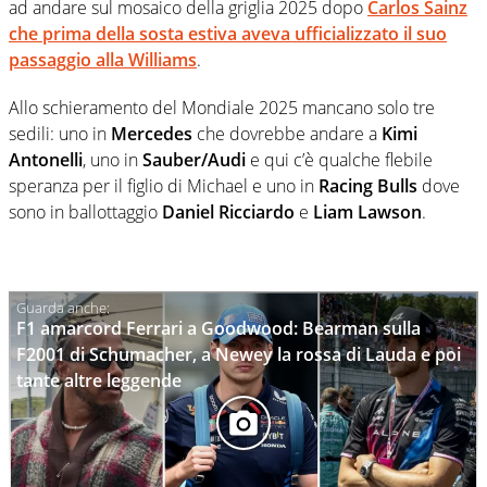
ad andare sul mosaico della griglia 2025 dopo
Carlos Sainz
che prima della sosta estiva aveva ufficializzato il suo
passaggio alla Williams
.
Allo schieramento del Mondiale 2025 mancano solo tre
sedili: uno in
Mercedes
che dovrebbe andare a
Kimi
Antonelli
, uno in
Sauber/Audi
e qui c’è qualche flebile
speranza per il figlio di Michael e uno in
Racing Bulls
dove
sono in ballottaggio
Daniel Ricciardo
e
Liam Lawson
.
F1 amarcord Ferrari a Goodwood: Bearman sulla
F2001 di Schumacher, a Newey la rossa di Lauda e poi
tante altre leggende