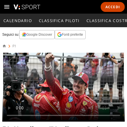
ACCEDI
CALENDARIO
CLASSIFICA PILOTI
CLASSIFICA COST
Seguici su:
Google Discover
Fonti preferite
F1