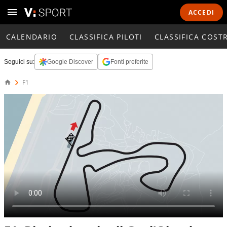
ACCEDI
CALENDARIO
CLASSIFICA PILOTI
CLASSIFICA COST
Seguici su:
Google Discover
Fonti preferite
F1