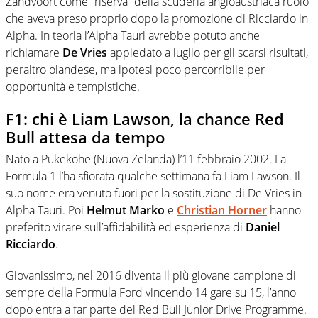
Zandvoort come “riserva” della scuderia angloaustriaca ruolo
che aveva preso proprio dopo la promozione di Ricciardo in
Alpha. In teoria l’Alpha Tauri avrebbe potuto anche
richiamare
De Vries
appiedato a luglio per gli scarsi risultati,
peraltro olandese, ma ipotesi poco percorribile per
opportunità e tempistiche.
F1: chi è Liam Lawson, la chance Red
Bull attesa da tempo
Nato a Pukekohe (Nuova Zelanda) l’11 febbraio 2002. La
Formula 1 l’ha sfiorata qualche settimana fa Liam Lawson. Il
suo nome era venuto fuori per la sostituzione di De Vries in
Alpha Tauri. Poi
Helmut Marko
e
Christian Horner
hanno
preferito virare sull’affidabilità ed esperienza di
Daniel
Ricciardo
.
Giovanissimo, nel 2016 diventa il più giovane campione di
sempre della Formula Ford vincendo 14 gare su 15, l’anno
dopo entra a far parte del Red Bull Junior Drive Programme.