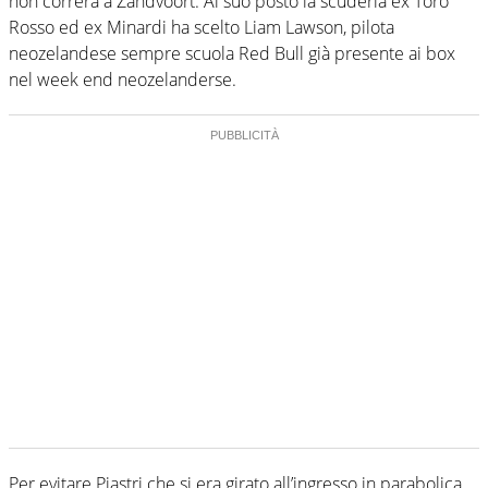
non correrà a Zandvoort. Al suo posto la scuderia ex Toro
Rosso ed ex Minardi ha scelto Liam Lawson, pilota
neozelandese sempre scuola Red Bull già presente ai box
nel week end neozelanderse.
Per evitare Piastri che si era girato all’ingresso in parabolica