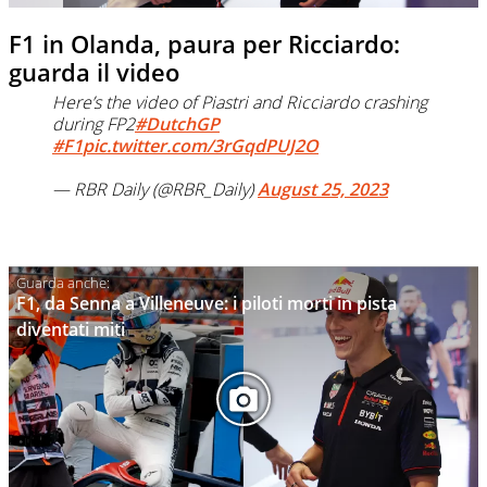
F1 in Olanda, paura per Ricciardo:
guarda il video
Here’s the video of Piastri and Ricciardo crashing
during FP2
#DutchGP
#F1
pic.twitter.com/3rGqdPUJ2O
— RBR Daily (@RBR_Daily)
August 25, 2023
F1, da Senna a Villeneuve: i piloti morti in pista
diventati miti