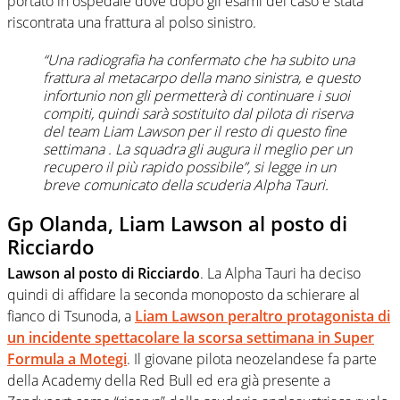
portato in ospedale dove dopo gli esami del caso è stata
riscontrata una frattura al polso sinistro.
“Una radiografia ha confermato che ha subito una
frattura al metacarpo della mano sinistra, e questo
infortunio non gli permetterà di continuare i suoi
compiti, quindi sarà sostituito dal pilota di riserva
del team Liam Lawson per il resto di questo fine
settimana . La squadra gli augura il meglio per un
recupero il più rapido possibile”
, si legge in un
breve comunicato della scuderia Alpha Tauri.
Gp Olanda, Liam Lawson al posto di
Ricciardo
Lawson al posto di Ricciardo
. La Alpha Tauri ha deciso
quindi di affidare la seconda monoposto da schierare al
fianco di Tsunoda, a
Liam Lawson peraltro protagonista di
un incidente spettacolare la scorsa settimana in Super
Formula a Motegi
. Il giovane pilota neozelandese fa parte
della Academy della Red Bull ed era già presente a