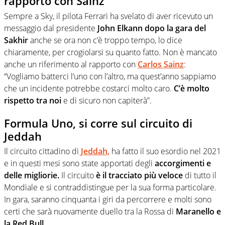
rapporto con Sainz
Sempre a Sky, il pilota Ferrari ha svelato di aver ricevuto un
messaggio dal presidente
John Elkann dopo la gara del
Sakhir
anche se ora non c’è troppo tempo, lo dice
chiaramente, per crogiolarsi su quanto fatto. Non è mancato
anche un riferimento al rapporto con
Carlos Sainz
:
“Vogliamo batterci l’uno con l’altro, ma quest’anno sappiamo
che un incidente potrebbe costarci molto caro.
C’è molto
rispetto tra noi
e di sicuro non capiterà”.
Formula Uno, si corre sul circuito di
Jeddah
Il circuito cittadino di
Jeddah,
ha fatto il suo esordio nel 2021
e in questi mesi sono state apportati degli
accorgimenti e
delle migliorie.
Il circuito
è il tracciato più veloce
di tutto il
Mondiale e si contraddistingue per la sua forma particolare.
In gara, saranno cinquanta i giri da percorrere e molti sono
certi che sarà nuovamente duello tra la Rossa di
Maranello e
la Red Bull.