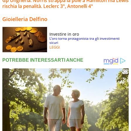
Gp Ungheria: Norris strappa la pole a Hamilton ma Lewis
rischia la penalità. Leclerc 3°, Antonelli 4°
Gioielleria Delfino
Investire in oro
L’oro torna protagonista tra gli investimenti
sicuri
LEGGI