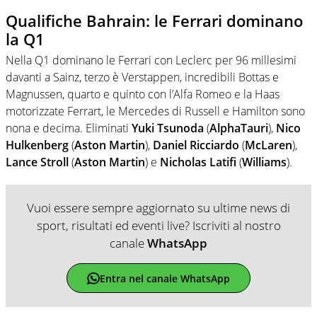
Qualifiche Bahrain: le Ferrari dominano
la Q1
Nella Q1 dominano le Ferrari con Leclerc per 96 millesimi
davanti a Sainz, terzo è Verstappen, incredibili Bottas e
Magnussen, quarto e quinto con l’Alfa Romeo e la Haas
motorizzate Ferrart, le Mercedes di Russell e Hamilton sono
nona e decima. Eliminati
Yuki Tsunoda
(
AlphaTauri
),
Nico
Hulkenberg
(
Aston Martin
),
Daniel Ricciardo
(
McLaren
),
Lance Stroll
(
Aston Martin
) e
Nicholas Latifi
(
Williams
).
Vuoi essere sempre aggiornato su ultime news di
sport, risultati ed eventi live? Iscriviti al nostro
canale
WhatsApp
Entra nel canale WhatsApp