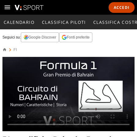
ACCEDI
CALENDARIO
CLASSIFICA PILOTI
CLASSIFICA COST
Seguici su:
Google Discover
Fonti preferite
F1