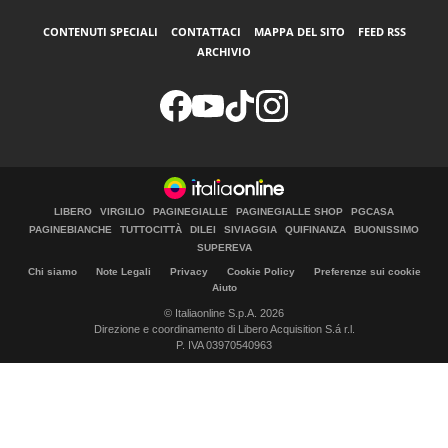
CONTENUTI SPECIALI
CONTATTACI
MAPPA DEL SITO
FEED RSS
ARCHIVIO
LIBERO
VIRGILIO
PAGINEGIALLE
PAGINEGIALLE SHOP
PGCASA
PAGINEBIANCHE
TUTTOCITTÀ
DILEI
SIVIAGGIA
QUIFINANZA
BUONISSIMO
SUPEREVA
Chi siamo
Note Legali
Privacy
Cookie Policy
Preferenze sui cookie
Aiuto
© Italiaonline S.p.A. 2026
Direzione e coordinamento di Libero Acquisition S.á r.l.
P. IVA 03970540963