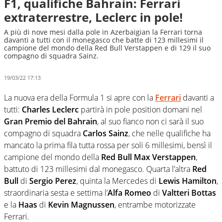
F1, qualifiche Bahrain: Ferrari
extraterrestre, Leclerc in pole!
A più di nove mesi dalla pole in Azerbaigian la Ferrari torna
davanti a tutti con il monegasco che batte di 123 millesimi il
campione del mondo della Red Bull Verstappen e di 129 il suo
compagno di squadra Sainz.
19/03/22 17:13
La nuova era della Formula 1 si apre con la
Ferrari
davanti a
tutti:
Charles Leclerc
partirà in pole position domani nel
Gran Premio del Bahrain
, al suo fianco non ci sarà il suo
compagno di squadra
Carlos Sainz
, che nelle qualifiche ha
mancato la prima fila tutta rossa per soli 6 millesimi, bensì il
campione del mondo della
Red Bull
Max Verstappen
,
battuto di 123 millesimi dal monegasco. Quarta l’altra
Red
Bull
di
Sergio Perez
, quinta la Mercedes di
Lewis Hamilton
,
straordinaria sesta e settima l’
Alfa Romeo
di
Valtteri Bottas
e la
Haas
di
Kevin Magnussen
, entrambe motorizzate
Ferrari.