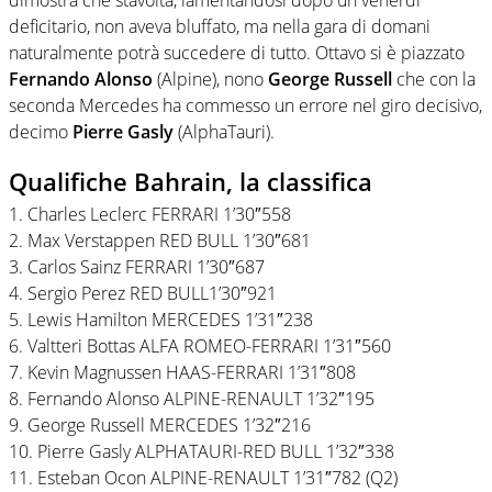
deficitario, non aveva bluffato, ma nella gara di domani
naturalmente potrà succedere di tutto. Ottavo si è piazzato
Fernando Alonso
(Alpine), nono
George Russell
che con la
seconda Mercedes ha commesso un errore nel giro decisivo,
decimo
Pierre Gasly
(AlphaTauri).
Qualifiche Bahrain, la classifica
1. Charles Leclerc FERRARI 1’30″558
2. Max Verstappen RED BULL 1’30″681
3. Carlos Sainz FERRARI 1’30″687
4. Sergio Perez RED BULL1’30″921
5. Lewis Hamilton MERCEDES 1’31″238
6. Valtteri Bottas ALFA ROMEO-FERRARI 1’31″560
7. Kevin Magnussen HAAS-FERRARI 1’31″808
8. Fernando Alonso ALPINE-RENAULT 1’32″195
9. George Russell MERCEDES 1’32″216
10. Pierre Gasly ALPHATAURI-RED BULL 1’32″338
11. Esteban Ocon ALPINE-RENAULT 1’31″782 (Q2)