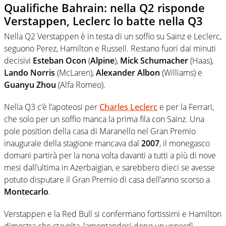
Qualifiche Bahrain: nella Q2 risponde
Verstappen, Leclerc lo batte nella Q3
Nella Q2 Verstappen è in testa di un soffio su Sainz e Leclerc,
seguono Perez, Hamilton e Russell. Restano fuori dai minuti
decisivi
Esteban Ocon
(
Alpine
),
Mick Schumacher
(Haas),
Lando Norris
(McLaren),
Alexander Albon
(Williams) e
Guanyu Zhou
(Alfa Romeo).
Nella Q3 c’è l’apoteosi per
Charles Leclerc
e per la Ferrari,
che solo per un soffio manca la prima fila con Sainz. Una
pole position della casa di Maranello nel Gran Premio
inaugurale della stagione mancava dal
2007
, il monegasco
domani partirà per la nona volta davanti a tutti a più di nove
mesi dall’ultima in Azerbaigian, e sarebbero dieci se avesse
potuto disputare il Gran Premio di casa dell’anno scorso a
Montecarlo
.
Verstappen e la Red Bull si confermano fortissimi e Hamilton
dimostra che stavolta, lamentandosi dopo un venerdì