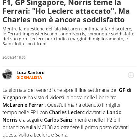
F1, GP Singapore, Norris teme la
Ferrari: "Ho Leclerc attaccato". Ma
Charles non è ancora soddisfatto
Mentre la questione dell'ala McLaren continua a far discutere,
le Ferrari impensieriscono Lando Norris, comunque soddisfatto
del suo giro. Leclerc però indica margini di miglioramento, e
Sainz lotta con i freni
20/09/24 18:36
Luca Santoro
GIORNALISTA
Esperto di Motorsport ma, più in generale, appassionato
di tutto ciò che sia Sport, anche senza il Motor. Dà il
La giornata del venerdì che apre il fine settimana del
GP di
meglio di sé quando la strada fa largo alle due o alle
Singapore
ha visto dividersi la posta delle libere tra
quattro ruote
McLaren e Ferrar
i. Quest’ultima ha ottenuto il miglior
tempo nelle FP1 con
Charles Leclerc
davanti a
Lando
Norris
e a seguire
Carlos Sainz
, mentre nelle FP2 è il
britannico sulla MCL38 ad ottenere il primo posto davanti
questa volta a Leclerc e Sainz.