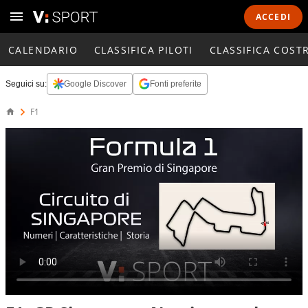
ACCEDI
CALENDARIO
CLASSIFICA PILOTI
CLASSIFICA COST
Seguici su:
Google Discover
Fonti preferite
F1