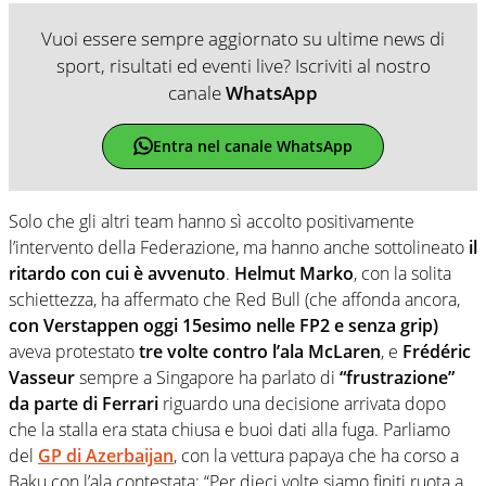
Vuoi essere sempre aggiornato su ultime news di
sport, risultati ed eventi live? Iscriviti al nostro
canale
WhatsApp
Entra nel canale WhatsApp
Solo che gli altri team hanno sì accolto positivamente
l’intervento della Federazione, ma hanno anche sottolineato
il
ritardo con cui è avvenuto
.
Helmut Marko
, con la solita
schiettezza, ha affermato che Red Bull (che affonda ancora,
con Verstappen oggi 15esimo nelle FP2 e senza grip)
aveva protestato
tre volte contro l’ala McLaren
, e
Frédéric
Vasseur
sempre a Singapore ha parlato di
“frustrazione”
da parte di Ferrari
riguardo una decisione arrivata dopo
che la stalla era stata chiusa e buoi dati alla fuga. Parliamo
del
GP di Azerbaijan
, con la vettura papaya che ha corso a
Baku con l’ala contestata: “Per dieci volte siamo finiti ruota a