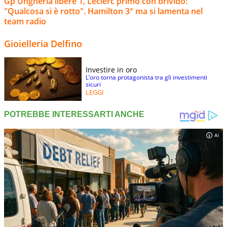
Gp Ungheria libere 1, Leclerc primo con brivido:
"Qualcosa si è rotto". Hamilton 3° ma si lamenta nel
team radio
Gioielleria Delfino
Investire in oro
L’oro torna protagonista tra gli investimenti
sicuri
LEGGI