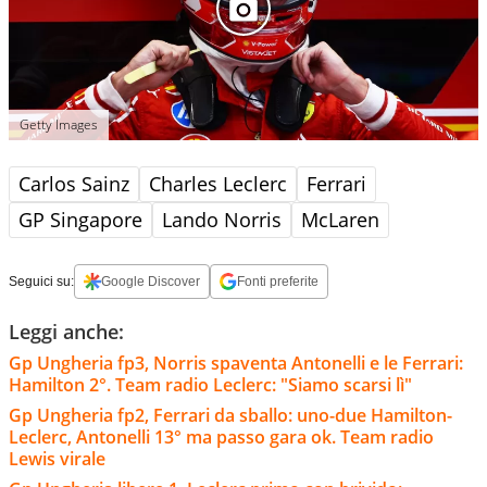
Getty Images
Carlos Sainz
Charles Leclerc
Ferrari
GP Singapore
Lando Norris
McLaren
Seguici su:
Google Discover
Fonti preferite
Leggi anche:
Gp Ungheria fp3, Norris spaventa Antonelli e le Ferrari:
Hamilton 2°. Team radio Leclerc: "Siamo scarsi lì"
Gp Ungheria fp2, Ferrari da sballo: uno-due Hamilton-
Leclerc, Antonelli 13° ma passo gara ok. Team radio
Lewis virale