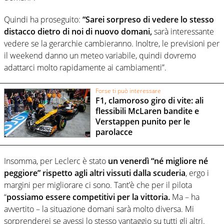
Quindi ha proseguito:
“Sarei sorpreso di vedere lo stesso
distacco dietro di noi di nuovo domani,
sarà interessante
vedere se la gerarchie cambieranno. Inoltre, le previsioni per
il weekend danno un meteo variabile, quindi dovremo
adattarci molto rapidamente ai cambiamenti”.
Forse ti può interessare
F1, clamoroso giro di vite: ali
flessibili McLaren bandite e
Verstappen punito per le
parolacce
Insomma, per Leclerc è stato
un venerdì “né migliore né
peggiore” rispetto agli altri vissuti dalla scuderia
, ergo i
margini per migliorare ci sono. Tant’è che per il pilota
“
possiamo essere competitivi per la vittoria.
Ma – ha
avvertito – la situazione domani sarà molto diversa. Mi
sorprenderei se avessi lo stesso vantaggio su tutti gli altri.