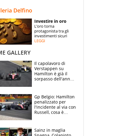
STORIE
lleria Delfino
SPECIALI
Investire in oro
L’oro torna
ESPERTI
protagonista tra gli
investimenti sicuri
LEGGI
CONTATTI
ME GALLERY
Il capolavoro di
Verstappen su
Hamilton è già il
sorpasso dell'anno:
che smacco Lewis,
come Abu Dhabi
2021
Gp Belgio: Hamilton
penalizzato per
l'incidente al via con
Russell, cosa è
successo. Mercedes
out, 5" a Lewis
Sainz in maglia
Spagna, Colapinto