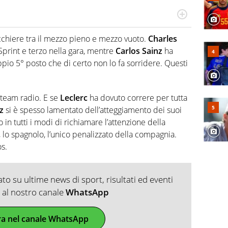
do si accendono i motori, lui sgasa, impenna, derapa. E
podio
cchiere tra il mezzo pieno e mezzo vuoto.
Charles
Sprint e terzo nella gara, mentre
Carlos Sainz
ha
io 5° posto che di certo non lo fa sorridere. Questi
i team radio. E se
Leclerc
ha dovuto correre per tutta
z
si è spesso lamentato dell’atteggiamento dei suoi
o in tutti i modi di richiamare l’attenzione della
, lo spagnolo, l’unico penalizzato della compagnia.
s.
o su ultime news di sport, risultati ed eventi
ti al nostro canale
WhatsApp
ra nel canale WhatsApp