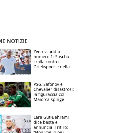
ME NOTIZIE
Zverev, addio
numero 1: Sascha
crolla contro
Griekspoor e nella
sfida a due con
Sinner si conferma
terzo. Quanti malori
PSG, Safonov e
a Montreal
Chevalier disastrosi:
la figuraccia col
Maiorca spinge
Suzuki da Luis
Enrique, Juve a
rischio beffa
Lara Gut-Behrami
dice basta e
annuncia il ritiro:
“Non voglio più