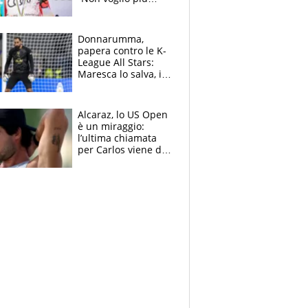
gareggiare”. Visita
decisiva per
Brignone
Donnarumma,
papera contro le K-
League All Stars:
Maresca lo salva, i
tifosi del City lo
attaccano
Alcaraz, lo US Open
è un miraggio:
l’ultima chiamata
per Carlos viene da
New York e
potrebbe
coinvolgere Serena
Williams