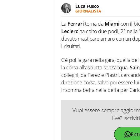
Luca Fusco
GIORNALISTA
Giornalista multimediale. Quan
spesso e volentieri finisce sul 
La
Ferrari
torna da
Miami
con il bi
Leclerc
ha colto due podi, 2° nella 
dovuto masticare amaro con un dopp
i risultati.
C’è poi la gara nella gara, quella de
la corsa all’asciutto senz’acqua,
Sain
colleghi, da Perez e Piastri, cercand
direzione corsa, salvo poi essere lui
Insomma beffa nella beffa per Carlo
Vuoi essere sempre aggiornat
live? Iscrivi
Ent