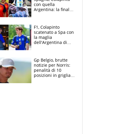
con quella
Argentina: la finale
Mondiale si gioca a
Spa e Alonso non
vede l'ora
F1, Colapinto
scatenato a Spa con
la maglia
dell'Argentina di
Messi punge la
Spagna: "Capiranno
le parolacce"
Gp Belgio, brutte
notizie per Norris:
penalità di 10
posizioni in griglia,
la scelta dolorosa
ma obbligata di
McLaren