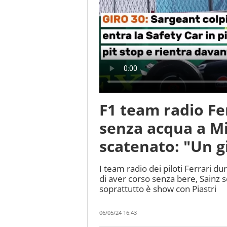
F1 team radio Fer
senza acqua a Mi
scatenato: "Un g
I team radio dei piloti Ferrari du
di aver corso senza bere, Sainz 
soprattutto è show con Piastri
06/05/24 16:43