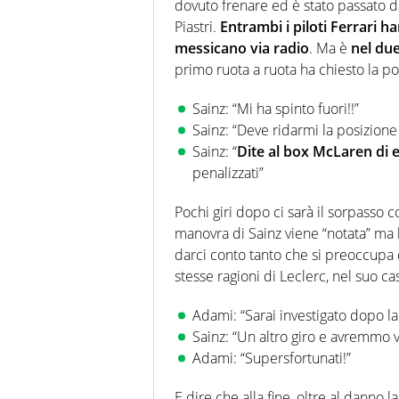
dovuto frenare ed è stato passato d
Piastri.
Entrambi i piloti Ferrari h
messicano via radio
. Ma è
nel due
primo ruota a ruota ha chiesto la pos
Sainz: “Mi ha spinto fuori!!”
Sainz: “Deve ridarmi la posizione
Sainz: “
Dite al box McLaren di e
penalizzati”
Pochi giri dopo ci sarà il sorpasso co
manovra di Sainz viene “notata” ma
darci conto tanto che si preoccupa de
stesse ragioni di Leclerc, nel suo ca
Adami: “Sarai investigato dopo la
Sainz: “Un altro giro e avremmo 
Adami: “Supersfortunati!”
E dire che alla fine, oltre al danno l