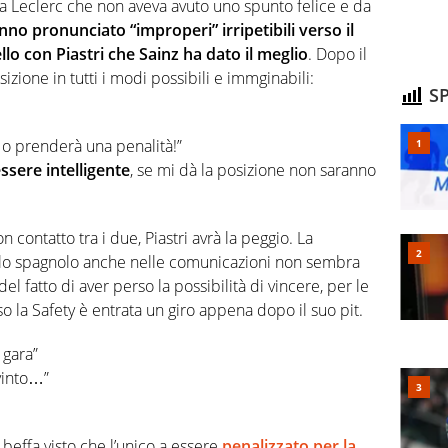
a Leclerc che non aveva avuto uno spunto felice e da
anno pronunciato “improperi” irripetibili verso il
llo con Piastri che Sainz ha dato il meglio
. Dopo il
izione in tutti i modi possibili e immginabili:
SP
 o prenderà una penalità!”
ssere intelligente
, se mi dà la posizione non saranno
n contatto tra i due, Piastri avrà la peggio. La
 lo spagnolo anche nelle comunicazioni non sembra
l fatto di aver perso la possibilità di vincere, per le
so la Safety è entrata un giro appena dopo il suo pit.
 gara”
vinto…”
a beffa visto che l’unico a essere
penalizzato per la