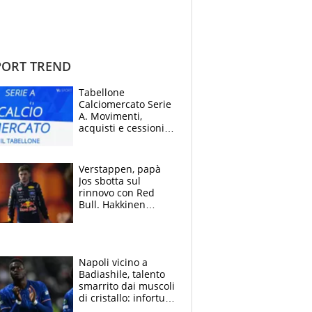
ORT TREND
Tabellone
Calciomercato Serie
A. Movimenti,
acquisti e cessioni:
estate 2026-27
Verstappen, papà
Jos sbotta sul
rinnovo con Red
Bull. Hakkinen
avverte McLaren:
“Prendere Max
sarebbe un rischio”
Napoli vicino a
Badiashile, talento
smarrito dai muscoli
di cristallo: infortuni
a raffica negli ultimi