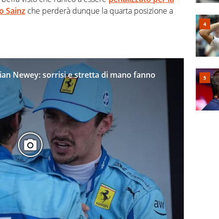
o Sainz
che perderà dunque la quarta posizione a
ian Newey: sorrisi e stretta di mano fanno