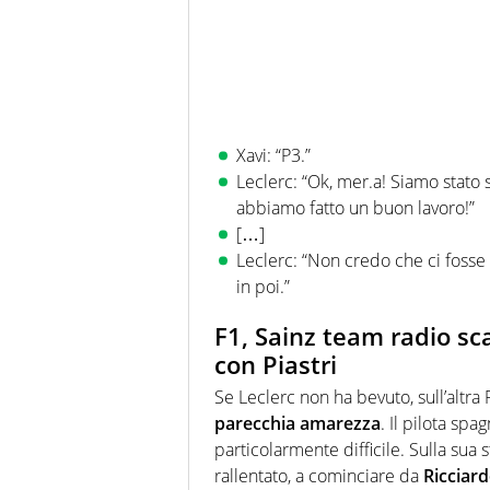
Xavi: “P3.”
Leclerc: “Ok, mer.a! Siamo stat
abbiamo fatto un buon lavoro!”
[…]
Leclerc: “Non credo che ci fosse
in poi.”
F1, Sainz team radio sca
con Piastri
Se Leclerc non ha bevuto, sull’altra F
parecchia amarezza
. Il pilota sp
particolarmente difficile. Sulla sua
rallentato, a cominciare da
Ricciar