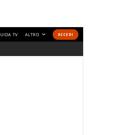
UIDA TV
ALTRO
ACCEDI
CALENDARI E CLASSIFICHE
ALTRI SPORT
MONDIALI 2026
OLIMPIADI
GOSSIP
LIFESTYLE