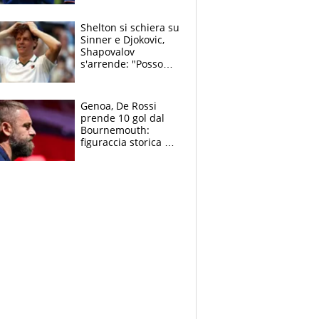
3 anni
Shelton si schiera su
Sinner e Djokovic,
Shapovalov
s'arrende: "Posso
battere tutti tranne
Jannik e Alcaraz"
Genoa, De Rossi
prende 10 gol dal
Bournemouth:
figuraccia storica ed
è allarme per il
mercato di Lopez