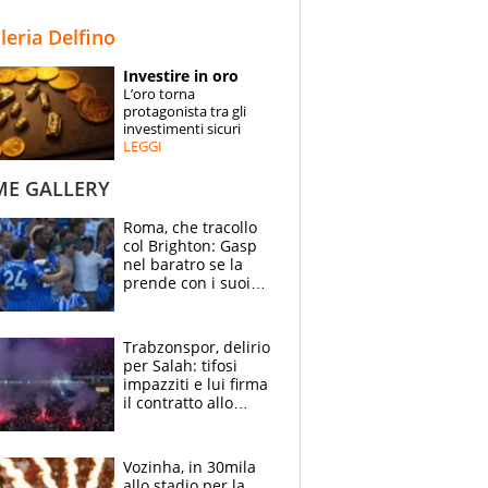
STORIE
lleria Delfino
SPECIALI
Investire in oro
L’oro torna
ESPERTI
protagonista tra gli
investimenti sicuri
LEGGI
CONTATTI
ME GALLERY
Roma, che tracollo
col Brighton: Gasp
nel baratro se la
prende con i suoi
cambiando tutti
Trabzonspor, delirio
per Salah: tifosi
impazziti e lui firma
il contratto allo
stadio
Vozinha, in 30mila
allo stadio per la