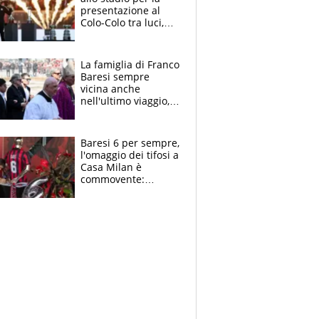
presentazione al
Colo-Colo tra luci,
spettacolo, elicotteri
e paracadutisti
La famiglia di Franco
Baresi sempre
vicina anche
nell'ultimo viaggio,
la moglie Maura, i
figli e i suoi cari
circondati
Baresi 6 per sempre,
dall'affetto dei tifosi
l'omaggio dei tifosi a
Casa Milan è
commovente:
maglie, bandiere,
sciarpe, lacrime e
bigliettini