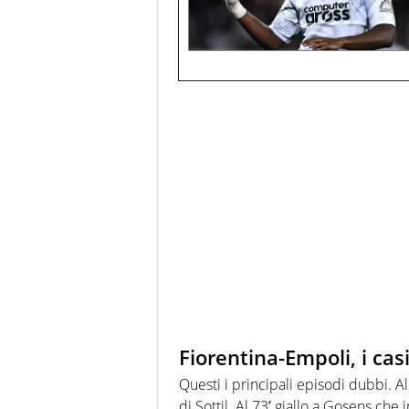
Fiorentina-Empoli, i cas
Questi i principali episodi dubbi. A
di Sottil. Al 73′ giallo a Gosens ch