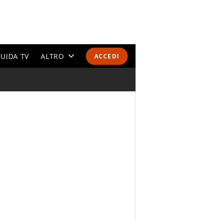
UIDA TV
ALTRO
ACCEDI
CALENDARI E CLASSIFICHE
ALTRI SPORT
MONDIALI 2026
OLIMPIADI
GOSSIP
LIFESTYLE