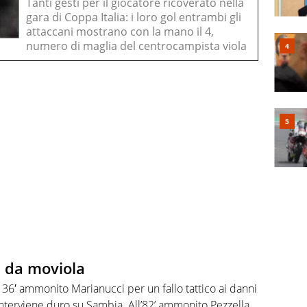
Tanti gesti per il giocatore ricoverato nella
gara di Coppa Italia: i loro gol entrambi gli
attaccani mostrano con la mano il 4,
numero di maglia del centrocampista viola
i da moviola
l 36′ ammonito Marianucci per un fallo tattico ai danni
e interviene duro su Sambia. All’82’ ammonito Pezzella