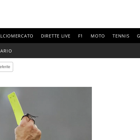
ALCIOMERCATO
DIRETTE LIVE
F1
MOTO
TENNIS
G
ARIO
eferite