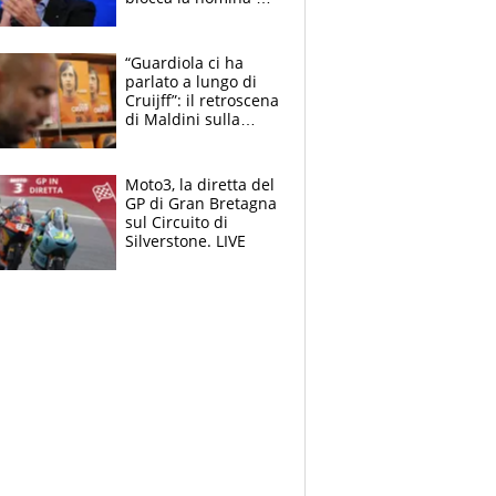
Diana Bianchedi
“Guardiola ci ha
parlato a lungo di
Cruijff”: il retroscena
di Maldini sulla
Nazionale e sul
sogno interrotto
Moto3, la diretta del
GP di Gran Bretagna
sul Circuito di
Silverstone. LIVE