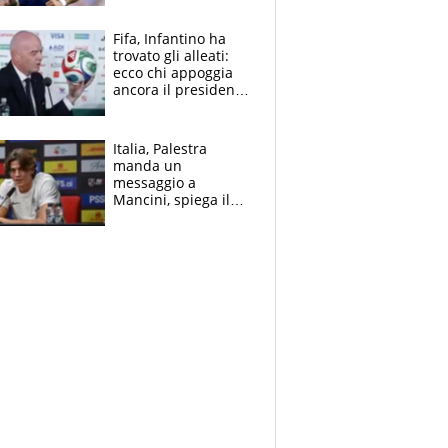
ritorno di Brahim
Diaz
Fifa, Infantino ha
trovato gli alleati:
ecco chi appoggia
ancora il presidente
che spera di essere
rieletto
Italia, Palestra
manda un
messaggio a
Mancini, spiega il
motivo del no
all’Inter e lancia
l'alleanza con
Donnarumma