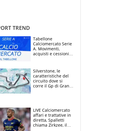
ORT TREND
Tabellone
Calciomercato Serie
A. Movimenti,
acquisti e cessioni:
estate 2026-27
Silverstone, le
caratteristiche del
circuito dove si
corre il Gp di Gran
Bretagna del
Motomondiale
LIVE Calciomercato
affari e trattative in
diretta, Spalletti
chiama Zirkzee, il
Milan valuta il