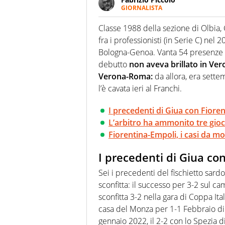
GIORNALISTA
Nella sua carriera ha seguito 
agenzie e testate. Esperienza
Classe 1988 della sezione di Olbia, 
prevalentemente di calcio
fra i professionisti (in Serie C) nel
Bologna-Genoa. Vanta 54 presenze to
debutto
non aveva brillato in Ve
Verona-Roma:
da allora, era sett
l’è cavata ieri al Franchi.
I precedenti di Giua con Fiore
L’arbitro ha ammonito tre gioc
Fiorentina-Empoli, i casi da mo
I precedenti di Giua co
Sei i precedenti del fischietto sardo
sconfitta: il successo per 3-2 sul ca
sconfitta 3-2 nella gara di Coppa Ita
casa del Monza per 1-1 Febbraio di q
gennaio 2022, il 2-2 con lo Spezia di 