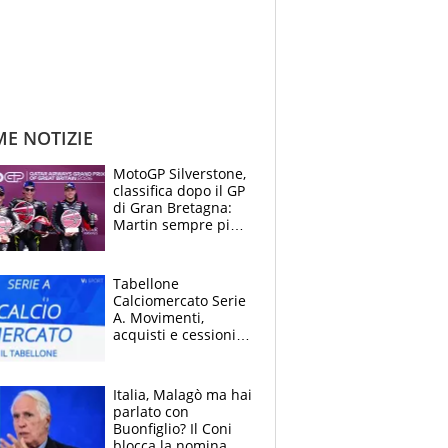
ME NOTIZIE
MotoGP Silverstone,
classifica dopo il GP
di Gran Bretagna:
Martin sempre più
leader, ma
Bezzecchi avanza
Tabellone
Calciomercato Serie
A. Movimenti,
acquisti e cessioni:
estate 2026-27
Italia, Malagò ma hai
parlato con
Buonfiglio? Il Coni
blocca la nomina di