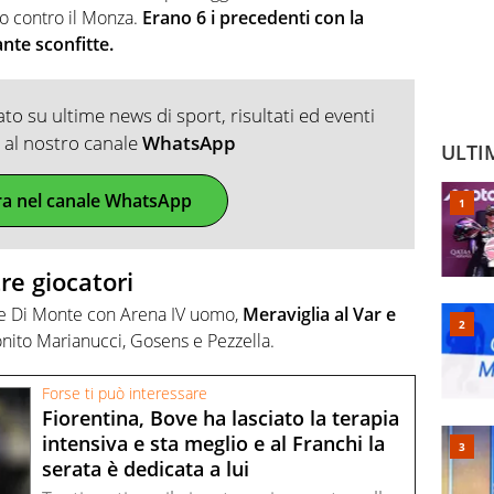
go contro il Monza.
Erano 6 i precedenti con la
ante sconfitte.
o su ultime news di sport, risultati ed eventi
ti al nostro canale
WhatsApp
ULTI
ra nel canale WhatsApp
re giocatori
 e Di Monte con Arena IV uomo,
Meraviglia al Var e
onito Marianucci, Gosens e Pezzella.
Forse ti può interessare
Fiorentina, Bove ha lasciato la terapia
intensiva e sta meglio e al Franchi la
serata è dedicata a lui