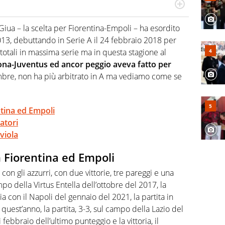
numerose manifestazioni sportive e collaborato con
, competenza, conoscenza e memoria storica. Si occupa
Giua – la scelta per Fiorentina-Empoli – ha esordito
 2013, debuttando in Serie A il 24 febbraio 2018 per
tali in massima serie ma in questa stagione al
rona-Juventus ed ancor peggio aveva fatto per
embre, non ha più arbitrato in A ma vediamo come se
ntina ed Empoli
atori
viola
n Fiorentina ed Empoli
 con gli azzurri, con due vittorie, tre pareggi e una
mpo della Virtus Entella dell’ottobre del 2017, la
lia con il Napoli del gennaio del 2021, la partita in
uest’anno, la partita, 3-3, sul campo della Lazio del
febbraio dell’ultimo punteggio e la vittoria, il