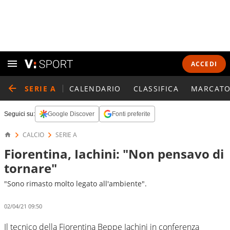
ACCEDI
SERIE A
CALENDARIO
CLASSIFICA
MARCATO
Seguici su:
Google Discover
Fonti preferite
CALCIO
SERIE A
Fiorentina, Iachini: "Non pensavo di
tornare"
"Sono rimasto molto legato all'ambiente".
02/04/21 09:50
Il tecnico della Fiorentina Beppe Iachini in conferenza