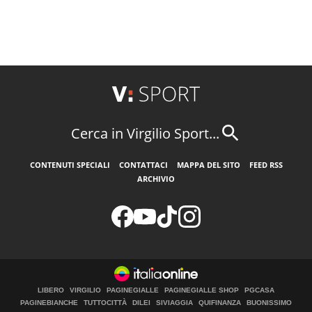
Cerca in Virgilio Sport...
CONTENUTI SPECIALI
CONTATTACI
MAPPA DEL SITO
FEED RSS
ARCHIVIO
LIBERO
VIRGILIO
PAGINEGIALLE
PAGINEGIALLE SHOP
PGCASA
PAGINEBIANCHE
TUTTOCITTÀ
DILEI
SIVIAGGIA
QUIFINANZA
BUONISSIMO