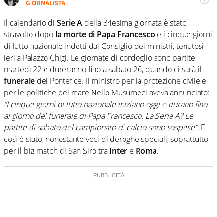
GIORNALISTA
Cresciuto tra una staccata di Alonso, un dritto di Federer
e un fade away di Kobe, il calcio ha la meglio. Ha seguito
Il calendario di
Serie A
della 34esima giornata è stato
diverse manifestazioni sportive e non. Ama scoprire
stravolto dopo
la morte di Papa Francesco
e i cinque giorni
nuove storie e raccontarle.
di lutto nazionale indetti dal Consiglio dei ministri, tenutosi
ieri a Palazzo Chigi. Le giornate di cordoglio sono partite
martedì 22 e dureranno fino a sabato 26, quando ci sarà il
funerale
del Pontefice. Il ministro per la protezione civile e
per le politiche del mare Nello Musumeci aveva annunciato:
“I cinque giorni di lutto nazionale iniziano oggi e durano fino
al giorno del funerale di Papa Francesco. La Serie A? Le
partite di sabato del campionato di calcio sono sospese”
. E
così è stato, nonostante voci di deroghe speciali, soprattutto
per il big match di San Siro tra
Inter
e
Roma
.