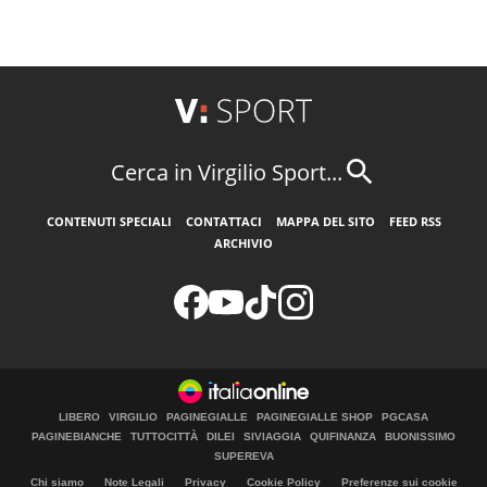
Cerca in Virgilio Sport...
CONTENUTI SPECIALI
CONTATTACI
MAPPA DEL SITO
FEED RSS
ARCHIVIO
LIBERO
VIRGILIO
PAGINEGIALLE
PAGINEGIALLE SHOP
PGCASA
PAGINEBIANCHE
TUTTOCITTÀ
DILEI
SIVIAGGIA
QUIFINANZA
BUONISSIMO
SUPEREVA
Chi siamo
Note Legali
Privacy
Cookie Policy
Preferenze sui cookie