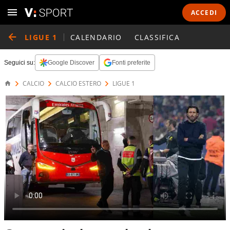
ACCEDI
LIGUE 1
CALENDARIO
CLASSIFICA
Seguici su:
Google Discover
Fonti preferite
CALCIO
CALCIO ESTERO
LIGUE 1