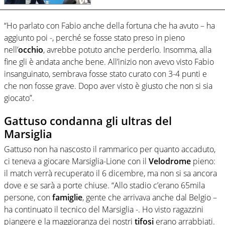
“Ho parlato con Fabio anche della fortuna che ha avuto – ha
aggiunto poi -, perché se fosse stato preso in pieno
nell’
occhio
, avrebbe potuto anche perderlo. Insomma, alla
fine gli è andata anche bene. All’inizio non avevo visto Fabio
insanguinato, sembrava fosse stato curato con 3-4 punti e
che non fosse grave. Dopo aver visto è giusto che non si sia
giocato”.
Gattuso condanna gli ultras del
Marsiglia
Gattuso non ha nascosto il rammarico per quanto accaduto,
ci teneva a giocare Marsiglia-Lione con il
Velodrome
pieno:
il match verrà recuperato il 6 dicembre, ma non si sa ancora
dove e se sarà a porte chiuse. “Allo stadio c’erano 65mila
persone, con
famiglie
, gente che arrivava anche dal Belgio –
ha continuato il tecnico del Marsiglia -. Ho visto ragazzini
piangere e la maggioranza dei nostri
tifosi
erano arrabbiati.