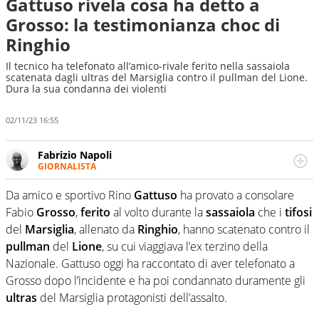
Gattuso rivela cosa ha detto a
Grosso: la testimonianza choc di
Ringhio
Il tecnico ha telefonato all’amico-rivale ferito nella sassaiola
scatenata dagli ultras del Marsiglia contro il pullman del Lione.
Dura la sua condanna dei violenti
02/11/23 16:55
Fabrizio Napoli
GIORNALISTA
Giornalista professionista, per Virgilio Sport segue anche
il calcio ma è con la pallanuoto che esalta competenze e
Da amico e sportivo Rino
Gattuso
ha provato a consolare
passioni. Cura la comunicazione di HaBaWaBa, il più
Fabio
Grosso
,
ferito
al volto durante la
sassaiola
che i
tifosi
grande festival di waterpolo per bambini al mondo
del
Marsiglia
, allenato da
Ringhio
, hanno scatenato contro il
pullman
del
Lione
, su cui viaggiava l’ex terzino della
Nazionale. Gattuso oggi ha raccontato di aver telefonato a
Grosso dopo l’incidente e ha poi condannato duramente gli
ultras
del Marsiglia protagonisti dell’assalto.