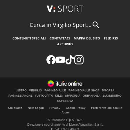
Cerca in Virgilio Sport...
CONTENUTI SPECIALI
CONTATTACI
MAPPA DEL SITO
FEED RSS
ARCHIVIO
LIBERO
VIRGILIO
PAGINEGIALLE
PAGINEGIALLE SHOP
PGCASA
PAGINEBIANCHE
TUTTOCITTÀ
DILEI
SIVIAGGIA
QUIFINANZA
BUONISSIMO
SUPEREVA
Chi siamo
Note Legali
Privacy
Cookie Policy
Preferenze sui cookie
Aiuto
© Italiaonline S.p.A. 2026
Direzione e coordinamento di Libero Acquisition S.á r.l.
P. IVA 03970540963