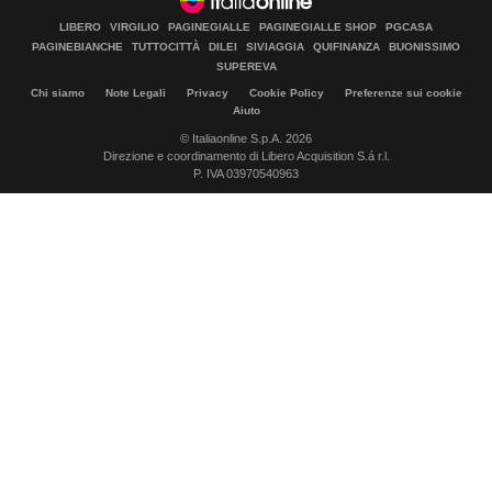
LIBERO
VIRGILIO
PAGINEGIALLE
PAGINEGIALLE SHOP
PGCASA
PAGINEBIANCHE
TUTTOCITTÀ
DILEI
SIVIAGGIA
QUIFINANZA
BUONISSIMO
SUPEREVA
Chi siamo
Note Legali
Privacy
Cookie Policy
Preferenze sui cookie
Aiuto
© Italiaonline S.p.A. 2026
Direzione e coordinamento di Libero Acquisition S.á r.l.
P. IVA 03970540963