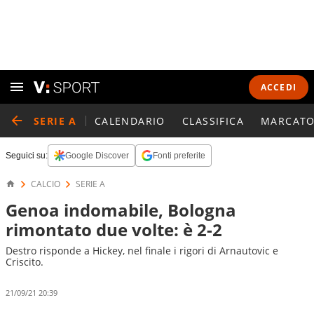
ACCEDI
SERIE A
CALENDARIO
CLASSIFICA
MARCATO
Seguici su:
Google Discover
Fonti preferite
CALCIO
SERIE A
Genoa indomabile, Bologna
rimontato due volte: è 2-2
Destro risponde a Hickey, nel finale i rigori di Arnautovic e
Criscito.
21/09/21 20:39