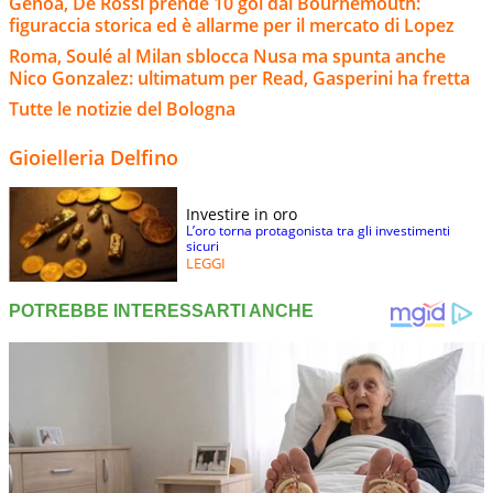
Genoa, De Rossi prende 10 gol dal Bournemouth:
figuraccia storica ed è allarme per il mercato di Lopez
Roma, Soulé al Milan sblocca Nusa ma spunta anche
Nico Gonzalez: ultimatum per Read, Gasperini ha fretta
Tutte le notizie del Bologna
Gioielleria Delfino
Investire in oro
L’oro torna protagonista tra gli investimenti
sicuri
LEGGI