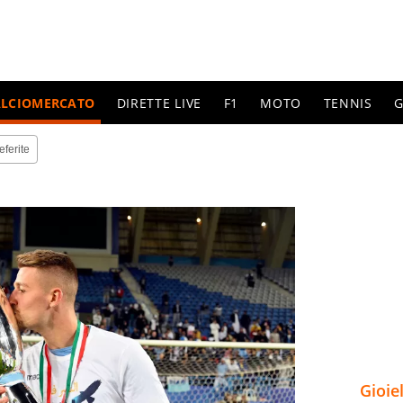
ALCIOMERCATO
DIRETTE LIVE
F1
MOTO
TENNIS
G
eferite
Gioie