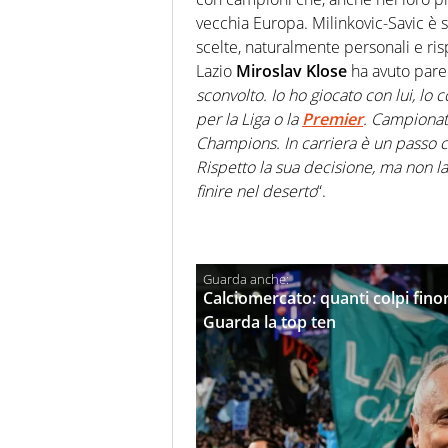
vecchia Europa. Milinkovic-Savic è
scelte, naturalmente personali e r
Lazio
Miroslav Klose
ha avuto parec
sconvolto. Io ho giocato con lui, lo
per la Liga o la
Premier
. Campionat
Champions. In carriera è un passo ch
Rispetto la sua decisione, ma non l
finire nel deserto
“.
Calciomercato: quanti colpi finor
Guarda la top ten