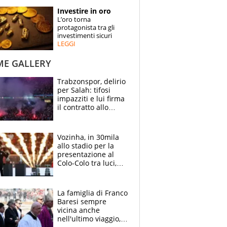
STORIE
Investire in oro
L’oro torna
SPECIALI
protagonista tra gli
investimenti sicuri
LEGGI
ESPERTI
ME GALLERY
CONTATTI
Trabzonspor, delirio
per Salah: tifosi
impazziti e lui firma
il contratto allo
stadio
Vozinha, in 30mila
allo stadio per la
presentazione al
Colo-Colo tra luci,
spettacolo, elicotteri
e paracadutisti
La famiglia di Franco
Baresi sempre
vicina anche
nell'ultimo viaggio,