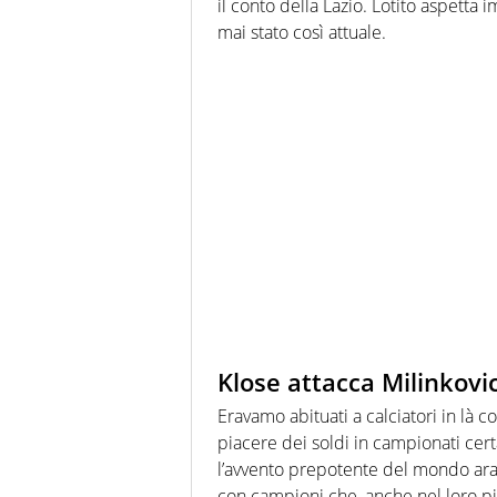
il conto della Lazio. Lotito aspett
mai stato così attuale.
Klose attacca Milinkovi
Eravamo abituati a calciatori in là c
piacere dei soldi in campionati ce
l’avvento prepotente del mondo ara
con campioni che, anche nel loro pie