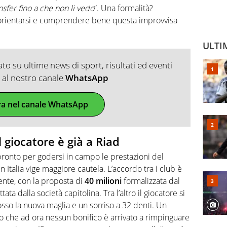
nsfer fino a che non li vedo
“. Una formalità?
 orientarsi e comprendere bene questa improvvisa
ULTI
o su ultime news di sport, risultati ed eventi
ti al nostro canale
WhatsApp
ra nel canale WhatsApp
l giocatore è già a Riad
pronto per godersi in campo le prestazioni del
 Italia vige maggiore cautela. L’accordo tra i club è
ente, con la proposta di
40 milioni
formalizzata dal
 dalla società capitolina. Tra l’altro il giocatore si
osso la nuova maglia e un sorriso a 32 denti. Un
to che ad ora nessun bonifico è arrivato a rimpinguare