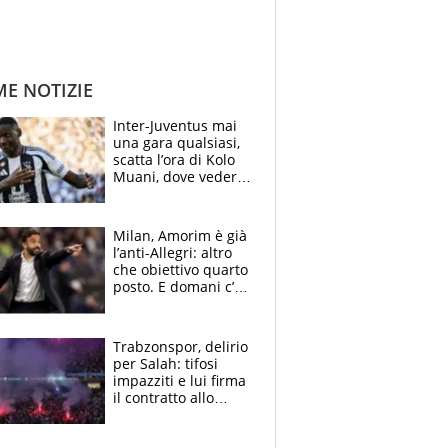
ME NOTIZIE
Inter-Juventus mai
una gara qualsiasi,
scatta l’ora di Kolo
Muani, dove vederla
in tv e le formazioni
Milan, Amorim è già
l’anti-Allegri: altro
che obiettivo quarto
posto. E domani c’è
il Chelsea, dove
vederla in tv
Trabzonspor, delirio
per Salah: tifosi
impazziti e lui firma
il contratto allo
stadio