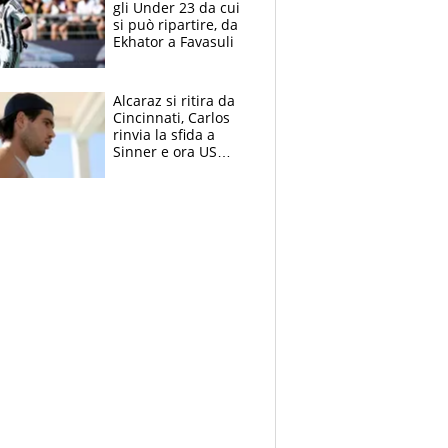
gli Under 23 da cui
si può ripartire, da
Ekhator a Favasuli
Alcaraz si ritira da
Cincinnati, Carlos
rinvia la sfida a
Sinner e ora US
Open di nuovo a
rischio