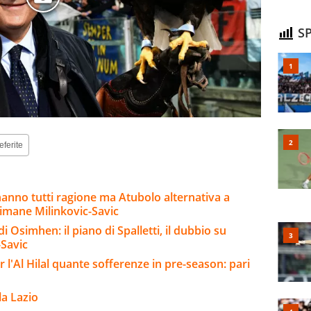
SP
eferite
 hanno tutti ragione ma Atubolo alternativa a
rimane Milinkovic-Savic
 Osimhen: il piano di Spalletti, il dubbio su
-Savic
l'Al Hilal quante sofferenze in pre-season: pari
la Lazio