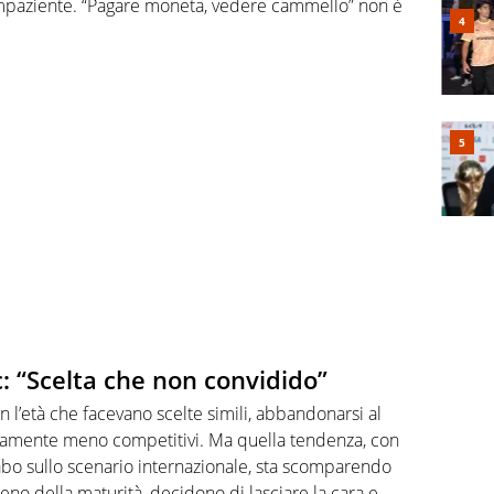
a impaziente. “Pagare moneta, vedere cammello” non è
c: “Scelta che non convidido”
on l’età che facevano scelte simili, abbandonarsi al
rtamente meno competitivi. Ma quella tendenza, con
bo sullo scenario internazionale, sta scomparendo
no della maturità, decidono di lasciare la cara e