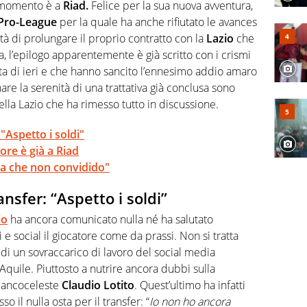
abile tra passione e professione. Per Virgilio Sport
 momento è a
Riad.
Felice per la sua nuova avventura,
aglia l'universo mondo dello sport per antonomasia
Pro-League
per la quale ha anche rifiutato le avances
ità di prolungare il proprio contratto con la
Lazio
che
l’epilogo apparentemente è già scritto con i crismi
ornata di ieri e che hanno sancito l’ennesimo addio amaro
nare la serenità di una trattativa già conclusa sono
ella Lazio che ha rimesso tutto in discussione.
"Aspetto i soldi"
tore è già a Riad
lta che non convidido"
ansfer: “Aspetto i soldi”
io
ha ancora comunicato nulla né ha salutato
li e social il giocatore come da prassi. Non si tratta
i un sovraccarico di lavoro del social media
Aquile. Piuttosto a nutrire ancora dubbi sulla
biancoceleste
Claudio Lotito
. Quest’ultimo ha infatti
 il nulla osta per il transfer: “
Io non ho ancora