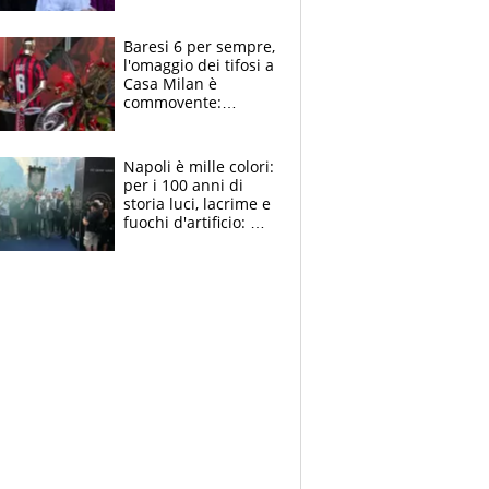
la moglie Maura, i
figli e i suoi cari
circondati
Baresi 6 per sempre,
dall'affetto dei tifosi
l'omaggio dei tifosi a
Casa Milan è
commovente:
maglie, bandiere,
sciarpe, lacrime e
bigliettini
Napoli è mille colori:
per i 100 anni di
storia luci, lacrime e
fuochi d'artificio: De
Laurentiis salta al
coro anti-Juve