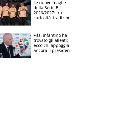
Le nuove maglie
della Serie B
2026/2027: tra
curiosità, tradizione
e innovazione
Fifa, Infantino ha
trovato gli alleati:
ecco chi appoggia
ancora il presidente
che spera di essere
rieletto