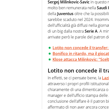
quale filo conduttore irrinunci
Sergej Milinkovic-Savic
in questo
indaga, approfondisce e scand
molto ben remunerata nella
Saudi 
della
Juventus
oltre che la possibil
sarebbe scaduto nel 2024. Insomma, 
dell’ufficialità già diffusi nella gi
di un big dalla nostra
Serie A
. A mi
arrivate però le parole del patron d
Lotito non concede il transfer: 
Bonifico in ritardo, ma il gioca
Klose attacca Milinkovic: "Sce
Lotito non concede il tr
In effetti, se ci pensate bene, la
Laz
attraverso i propri profili istituziona
chiaramente di una dimenticanza o d
manager e dell’ufficio stampa delle 
conclusione dell’affare è il patron 
affermato di non aver ancora concesso