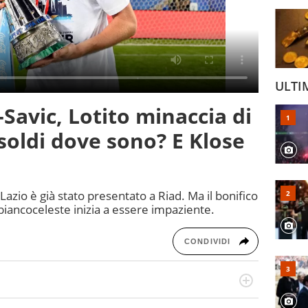
ULTI
-Savic, Lotito minaccia di
 soldi dove sono? E Klose
azio è già stato presentato a Riad. Ma il bonifico
biancoceleste inizia a essere impaziente.
CONDIVIDI
a tesi di laurea sugli stadi di proprietà in Italia. Il calcio