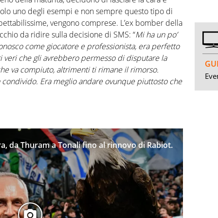
 solo uno degli esempi e non sempre questo tipo di
ispettabilissime, vengono comprese. L’ex bomber della
chio da ridire sulla decisione di SMS: “
Mi ha un po’
 conosco come giocatore e professionista, era perfetto
i veri che gli avrebbero permesso di disputare la
GUI
e va compiuto, altrimenti ti rimane il rimorso.
Even
a condivido. Era meglio andare ovunque piuttosto che
a, da Thuram a Tonali fino al rinnovo di Rabiot.