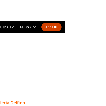
UIDA TV
ALTRO
ACCEDI
CALENDARI E CLASSIFICHE
ALTRI SPORT
MONDIALI 2026
OLIMPIADI
GOSSIP
LIFESTYLE
lleria Delfino