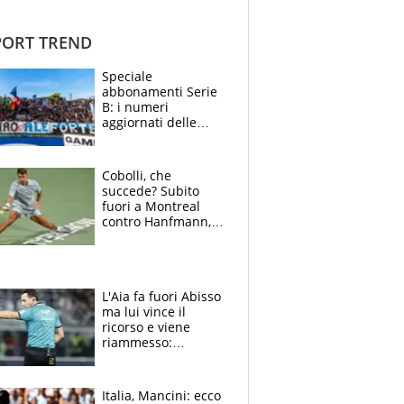
ORT TREND
Speciale
abbonamenti Serie
B: i numeri
aggiornati delle
venti squadre
cadette
Cobolli, che
succede? Subito
fuori a Montreal
contro Hanfmann,
per Flavio è tutta
colpa della tosse
L'Aia fa fuori Abisso
ma lui vince il
ricorso e viene
riammesso:
continua momento
nero per gli arbitri
Italia, Mancini: ecco