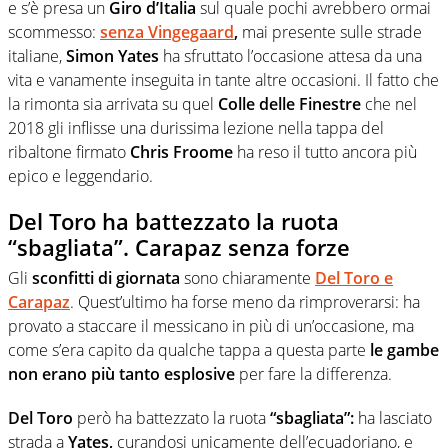
e s’è presa un
Giro d’Italia
sul quale pochi avrebbero ormai
scommesso:
senza Vingegaard
,
mai presente sulle strade
italiane,
Simon Yates
ha sfruttato l’occasione attesa da una
vita e vanamente inseguita in tante altre occasioni. Il fatto che
la rimonta sia arrivata su quel
Colle delle Finestre
che nel
2018 gli inflisse una durissima lezione nella tappa del
ribaltone firmato
Chris Froome
ha reso il tutto ancora più
epico e leggendario.
Del Toro ha battezzato la ruota
“sbagliata”. Carapaz senza forze
Gli
sconfitti di giornata
sono chiaramente
Del Toro e
Carapaz
. Quest’ultimo ha forse meno da rimproverarsi: ha
provato a staccare il messicano in più di un’occasione, ma
come s’era capito da qualche tappa a questa parte
le gambe
non erano più tanto esplosive
per fare la differenza.
Del Toro
però ha battezzato la ruota
“sbagliata”:
ha lasciato
strada a
Yates,
curandosi unicamente dell’ecuadoriano, e