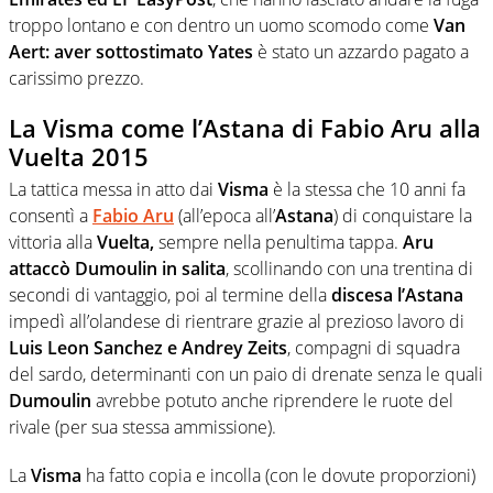
troppo lontano e con dentro un uomo scomodo come
Van
Aert: aver sottostimato Yates
è stato un azzardo pagato a
carissimo prezzo.
La Visma come l’Astana di Fabio Aru alla
Vuelta 2015
La tattica messa in atto dai
Visma
è la stessa che 10 anni fa
consentì a
Fabio Aru
(all’epoca all’
Astana
) di conquistare la
vittoria alla
Vuelta,
sempre nella penultima tappa.
Aru
attaccò Dumoulin in salita
, scollinando con una trentina di
secondi di vantaggio, poi al termine della
discesa l’Astana
impedì all’olandese di rientrare grazie al prezioso lavoro di
Luis Leon Sanchez e Andrey Zeits
, compagni di squadra
del sardo, determinanti con un paio di drenate senza le quali
Dumoulin
avrebbe potuto anche riprendere le ruote del
rivale (per sua stessa ammissione).
La
Visma
ha fatto copia e incolla (con le dovute proporzioni)