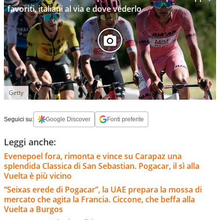
favoriti, italiani al via e dove vederlo
Getty
Seguici su:
Google Discover
Fonti preferite
Leggi anche:
Evenepoel fora, rimonta e vince su Carapaz una
splendida Classica di San Sebastian. Pogacar, il sì alla
Vuelta è più vicino
“Seixas erede di Pogacar”, la UAE prepara la mossa di
mercato che agita la Francia. Ciccone, che beffa alla
Vuelta a Burgos