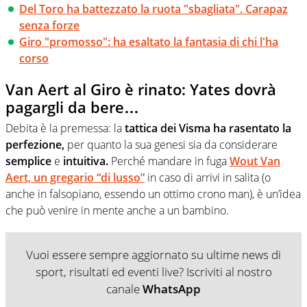
Del Toro ha battezzato la ruota "sbagliata". Carapaz
senza forze
Giro "promosso": ha esaltato la fantasia di chi l'ha
corso
Van Aert al Giro è rinato: Yates dovrà
pagargli da bere…
Debita è la premessa: la
tattica dei Visma ha rasentato la
perfezione,
per quanto la sua genesi sia da considerare
semplice
e
intuitiva.
Perché mandare in fuga
Wout Van
Aert, un gregario “di lusso”
in caso di arrivi in salita (o
anche in falsopiano, essendo un ottimo crono man), è un’idea
che può venire in mente anche a un bambino.
Vuoi essere sempre aggiornato su ultime news di
sport, risultati ed eventi live? Iscriviti al nostro
canale
WhatsApp