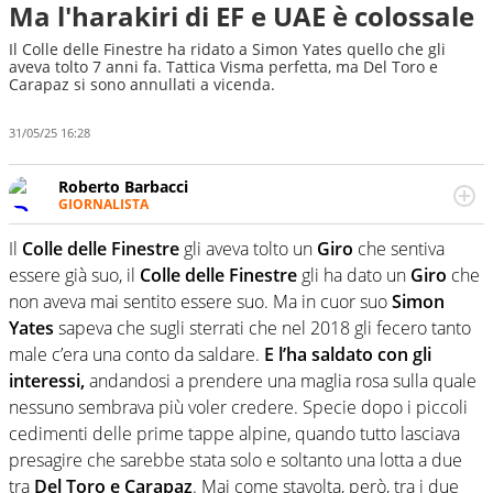
Ma l'harakiri di EF e UAE è colossale
Il Colle delle Finestre ha ridato a Simon Yates quello che gli
aveva tolto 7 anni fa. Tattica Visma perfetta, ma Del Toro e
Carapaz si sono annullati a vicenda.
31/05/25 16:28
Roberto Barbacci
GIORNALISTA
Giornalista (pubblicista) sportivo a tutto campo, è il
tuttologo di Virgilio Sport. Provate a chiedergli di boxe, di
Il
Colle delle Finestre
gli aveva tolto un
Giro
che sentiva
scherma, di volley o di curling: ve ne farà innamorare
essere già suo, il
Colle delle Finestre
gli ha dato un
Giro
che
non aveva mai sentito essere suo. Ma in cuor suo
Simon
Yates
sapeva che sugli sterrati che nel 2018 gli fecero tanto
male c’era una conto da saldare.
E l’ha saldato con gli
interessi,
andandosi a prendere una maglia rosa sulla quale
nessuno sembrava più voler credere. Specie dopo i piccoli
cedimenti delle prime tappe alpine, quando tutto lasciava
presagire che sarebbe stata solo e soltanto una lotta a due
tra
Del Toro e Carapaz
. Mai come stavolta, però, tra i due