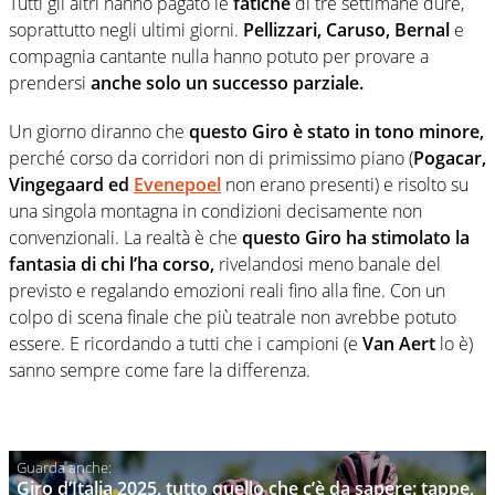
Tutti gli altri hanno pagato le
fatiche
di tre settimane dure,
soprattutto negli ultimi giorni.
Pellizzari, Caruso, Bernal
e
compagnia cantante nulla hanno potuto per provare a
prendersi
anche solo un successo parziale.
Un giorno diranno che
questo Giro è stato in tono minore,
perché corso da corridori non di primissimo piano (
Pogacar,
Vingegaard ed
Evenepoel
non erano presenti) e risolto su
una singola montagna in condizioni decisamente non
convenzionali. La realtà è che
questo Giro
ha stimolato la
fantasia di chi l’ha corso,
rivelandosi meno banale del
previsto e regalando emozioni reali fino alla fine. Con un
colpo di scena finale che più teatrale non avrebbe potuto
essere. E ricordando a tutti che i campioni (e
Van Aert
lo è)
sanno sempre come fare la differenza.
Giro d’Italia 2025, tutto quello che c’è da sapere: tappe,