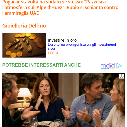
Pogacar stavolta ha sfidato se stesso: "Pazzesca
l'atmosfera sull'Alpe d'Huez". Rubio si schianta contro
l'ammiraglia UAE
Gioielleria Delfino
Investire in oro
L’oro torna protagonista tra gli investimenti
sicuri
LEGGI