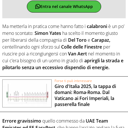
Entra nel canale WhatsApp
Ma metterla in pratica come hanno fatto i
calabroni
è un po’
meno scontato:
Simon Yates
ha scelto il momento giusto
per liberarsi della compagnia di
Del Toro
e
Carapaz,
centellinando ogni sforzo sul
Colle delle Finestre
per
riuscire poi a ricongiungersi con
Van Aert
nel momento in
cui c’era bisogno di un uomo in grado di
aprirgli la strada e
pilotarlo senza un eccessivo dispendio di energie.
Forse ti può interessare
Giro d'Italia 2025, la tappa di
domani: Roma-Roma. Dal
Vaticano ai Fori Imperiali, la
passerella finale
Errore gravissimo
quello commesso da
UAE Team
Emirates ed EF EasyPost
, che hanno lasciato andare la fuga