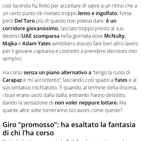
così facendo ha finito per accettare di salire a un ritmo che a
un certo punto s’è rivelato troppo
lento
e ingolfato.
Forse
però
Del Toro
più di questo non poteva dare:
è un
corridore giovanissimo,
lasciato troppo presto al suo
destino (
UAE scomparsa
nella giornata dove
McNulty,
Majka
e
Adam Yates
avrebbero dovuto fare ben altro lavoro
per il giovane capitano) e costretto a prendere decisioni non
semplici.
Ha corso
senza un piano alternativo a
“tengo la ruota di
Carapaz
e mi accontento”, lasciando così spazio a
Yates
e al
suo tentativo rischiatutto. E quando, al termine della discesa,
i buoi erano usciti dalla stalla, entrambi hanno desistito,
dando la sensazione di
non voler neppure lottare.
Ma
quante altre volte torneranno occasioni come queste?
Giro “promosso”: ha esaltato la fantasia
di chi l’ha corso