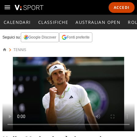
ACCEDI
CALENDARI
CLASSIFICHE
AUSTRALIAN OPEN
RO
Seguici su:
Google Discover
Fonti preferite
TENNIS