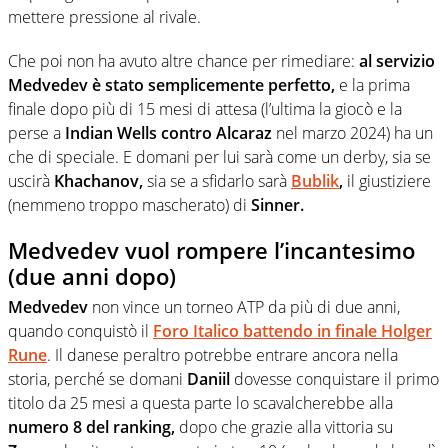
mettere pressione al rivale.
Che poi non ha avuto altre chance per rimediare:
al servizio
Medvedev è stato semplicemente perfetto,
e la prima
finale dopo più di 15 mesi di attesa (l’ultima la giocò e la
perse a
Indian Wells contro Alcaraz
nel marzo 2024) ha un
che di speciale. E domani per lui sarà come un derby, sia se
uscirà
Khachanov,
sia se a sfidarlo sarà
Bublik
,
il giustiziere
(nemmeno troppo mascherato) di
Sinner.
Medvedev vuol rompere l’incantesimo
(due anni dopo)
Medvedev
non vince un torneo ATP da più di due anni,
quando conquistò il
Foro Italico battendo in finale Holger
Rune
. Il danese peraltro potrebbe entrare ancora nella
storia, perché se domani
Daniil
dovesse conquistare il primo
titolo da 25 mesi a questa parte lo scavalcherebbe alla
numero 8 del ranking,
dopo che grazie alla vittoria su