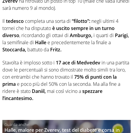
Zverev
ha ritrovato un posto in top 10 (male che vada lunedì
sarà numero 9 al mondo).
Il
tedesco
completa una sorta di
“filotto”:
negli ultimi 4
tornei che ha disputato
è uscito sempre in un turno
diverso
, ricordando gli ottavi di
Amburgo,
i quarti di
Parigi,
la semifinale di
Halle
e precedentemente la finale a
Stoccarda,
battuto da
Fritz.
Stavolta è imploso sotto i
17 ace di Medvedev
in una partita
dove le percentuali si sono dimostrate molto simili tra loro,
con entrambi che hanno trovato il
75% di punti con la
prima
e poco più del 50% con la seconda. Ma alla fine a
ridere è stato
Daniil,
mai così vicino a
spezzare
l’incantesimo.
Halle, malore per Zverev, test del diabete e corsa in