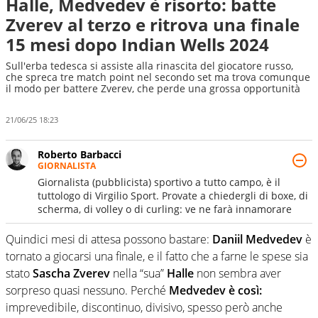
Halle, Medvedev è risorto: batte
Zverev al terzo e ritrova una finale
15 mesi dopo Indian Wells 2024
Sull'erba tedesca si assiste alla rinascita del giocatore russo,
che spreca tre match point nel secondo set ma trova comunque
il modo per battere Zverev, che perde una grossa opportunità
21/06/25 18:23
Roberto Barbacci
GIORNALISTA
Giornalista (pubblicista) sportivo a tutto campo, è il
tuttologo di Virgilio Sport. Provate a chiedergli di boxe, di
scherma, di volley o di curling: ve ne farà innamorare
Quindici mesi di attesa possono bastare:
Daniil Medvedev
è
tornato a giocarsi una finale, e il fatto che a farne le spese sia
stato
Sascha Zverev
nella “sua”
Halle
non sembra aver
sorpreso quasi nessuno. Perché
Medvedev
è così:
imprevedibile, discontinuo, divisivo, spesso però anche