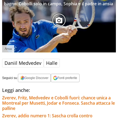
bagno: Cobolli solo in campo, Sophia e il padre in ansia
Ansa
Daniil Medvedev
Halle
Seguici su:
Google Discover
Fonti preferite
Leggi anche:
Zverev, Fritz, Medvedev e Cobolli fuori: chance unica a
Montreal per Musetti, Jodar e Fonseca. Sascha attacca le
palline
Zverev, addio numero 1: Sascha crolla contro