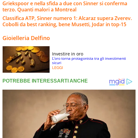
Griekspoor e nella sfida a due con Sinner si conferma
terzo. Quanti malori a Montreal
Classifica ATP, Sinner numero 1: Alcaraz supera Zverev.
Cobolli da best ranking, bene Musetti, Jodar in top-15
Gioielleria Delfino
Investire in oro
L’oro torna protagonista tra gli investimenti
sicuri
LEGGI