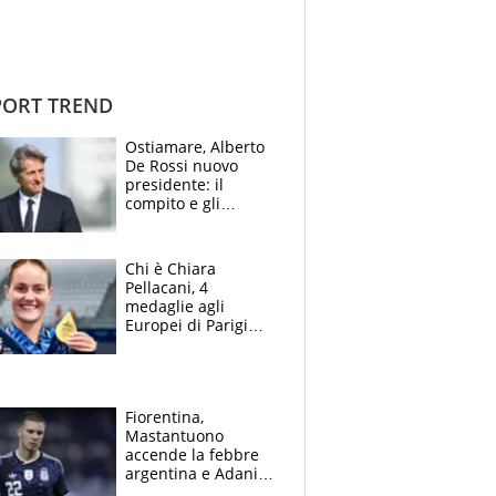
ORT TREND
Ostiamare, Alberto
De Rossi nuovo
presidente: il
compito e gli
obiettivi ricevuti dal
figlio Daniele
Chi è Chiara
Pellacani, 4
medaglie agli
Europei di Parigi
2026, papà
Giampaolo
giornalista, mamma
insegnante e il
Fiorentina,
fratello calciatore
Mastantuono
accende la febbre
argentina e Adani
impazzisce. Ma