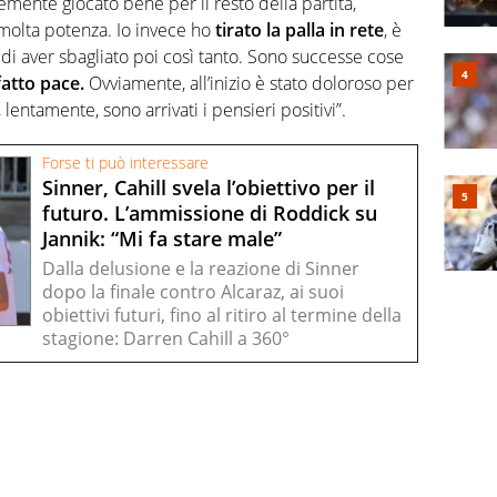
cemente giocato bene per il resto della partita,
 molta potenza. Io invece ho
tirato la palla in rete
, è
i aver sbagliato poi così tanto. Sono successe cose
fatto pace.
Ovviamente, all’inizio è stato doloroso per
 lentamente, sono arrivati i pensieri positivi”.
Forse ti può interessare
Sinner, Cahill svela l’obiettivo per il
futuro. L’ammissione di Roddick su
Jannik: “Mi fa stare male”
Dalla delusione e la reazione di Sinner
dopo la finale contro Alcaraz, ai suoi
obiettivi futuri, fino al ritiro al termine della
stagione: Darren Cahill a 360°