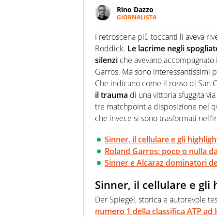
Rino Dazzo
GIORNALISTA
Se mai ci fosse modo di traslare
farebbe parte. Non si perde un
I retroscena più toccanti li aveva ri
curve
Roddick.
Le lacrime negli spogliat
silenzi
che avevano accompagnato i
Garros. Ma sono interessantissimi p
Che indicano come il rosso di San 
il trauma
di una vittoria sfuggita 
tre matchpoint a disposizione nel 
che invece si sono trasformati nell’i
Sinner, il cellulare e gli highli
Roland Garros: poco o nulla da
Sinner e Alcaraz dominatori del
Sinner, il cellulare e gl
Der Spiegel, storica e autorevole te
numero 1 della classifica ATP ad 