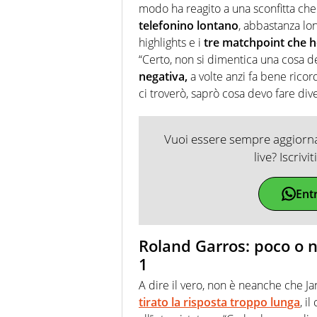
modo ha reagito a una sconfitta che
telefonino lontano
, abbastanza lo
highlights e i
tre matchpoint che h
“Certo, non si dimentica una cosa 
negativa,
a volte anzi fa bene rico
ci troverò, saprò cosa devo fare di
Vuoi essere sempre aggiornat
live? Iscrivi
Ent
Roland Garros: poco o n
1
A dire il vero, non è neanche che Ja
tirato la risposta troppo lunga
, i