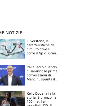
ME NOTIZIE
Silverstone, le
caratteristiche del
circuito dove si
corre il Gp di Gran
Bretagna del
Motomondiale
Italia: ecco quando
ci saranno le prime
convocazioni di
Mancini, spunta il
nome di Bergomi
Kelly Doualla fa la
storia: è bronzo nei
100 metri ai
mondiali U20 di