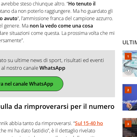
 avrebbe steso chiunque altro. “
Ho tenuto il
ntano da non poterlo raggiungere. Ma ho guardato gli
o avuto
“, l’ammissione franca del campione azzurro.
del genere. Ma
non la vedo come una cosa
rdare situazioni come questa. La prossima volta che mi
versamente”.
ULTI
o su ultime news di sport, risultati ed eventi
ti al nostro canale
WhatsApp
ra nel canale WhatsApp
ulla da rimproverarsi per il numero
nnik abbia tanto da rimproverarsi. “
Sul 15-40 ho
l che mi ha dato fastidio”, è il dettaglio rivelato