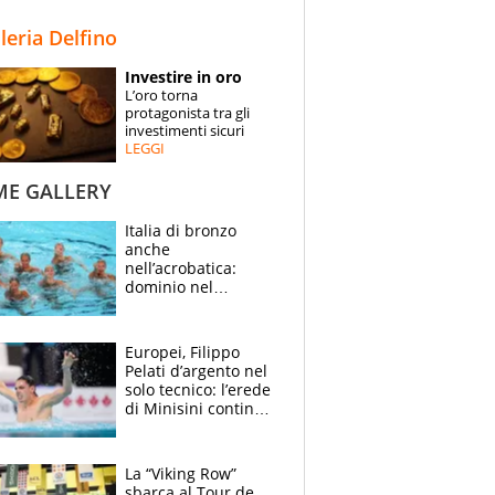
STORIE
lleria Delfino
SPECIALI
Investire in oro
L’oro torna
ESPERTI
protagonista tra gli
investimenti sicuri
LEGGI
CONTATTI
ME GALLERY
Italia di bronzo
anche
nell’acrobatica:
dominio nel
medagliere, ora
tocca a Ceccon, Curti
e compagni
Europei, Filippo
continuare
Pelati d’argento nel
solo tecnico: l’erede
di Minisini continua
a stupire, Los
Angeles è già nel
mirino
La “Viking Row”
sbarca al Tour de