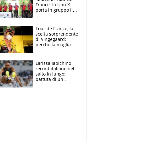
France: la Uno-X
porta in gruppo il
rito della Norvegia
di Haaland e
compagni
Tour de France, la
scelta sorprendente
di Vingegaard:
perché la maglia
gialla indossa la
mascherina, il
rischio da evitare
Larissa Iapichino
record italiano nel
salto in lungo:
battuta di un
centimetro mamma
Fiona May