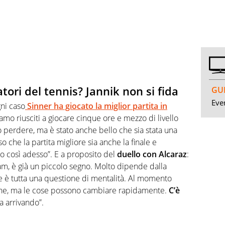
ori del tennis? Jannik non si fida
GUI
Even
gni caso
Sinner ha giocato la miglior partita in
siamo riusciti a giocare cinque ore e mezzo di livello
 perdere, ma è stato anche bello che sia stata una
 che la partita migliore sia anche la finale e
do così adesso”. E a proposito del
duello con Alcaraz
:
lam, è già un piccolo segno. Molto dipende dalla
ine è tutta una questione di mentalità. Al momento
bene, ma le cose possono cambiare rapidamente.
C’è
a arrivando”.