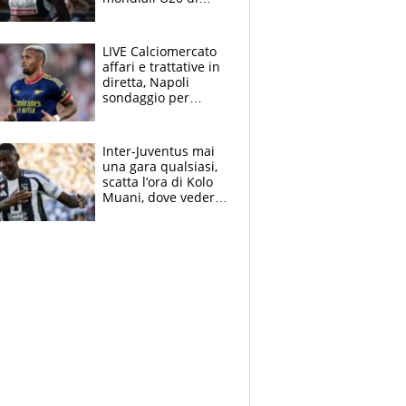
Eugene. "Ho
spazzato via l'ansia
con una gran finale"
LIVE Calciomercato
affari e trattative in
diretta, Napoli
sondaggio per
Gabriel Jesus. Juve-
dilemma portiere, si
accende l'Atalanta
Inter-Juventus mai
una gara qualsiasi,
scatta l’ora di Kolo
Muani, dove vederla
in tv e le formazioni