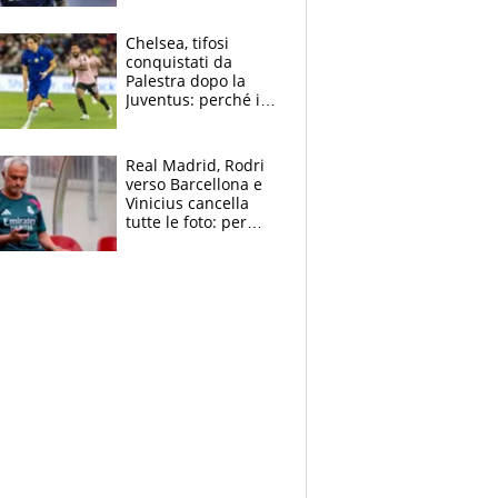
Antognoni ‘rovina la
festa’ a Commisso
Chelsea, tifosi
conquistati da
Palestra dopo la
Juventus: perché i
fan dei Blues sono
pazzi dell’azzurro
Real Madrid, Rodri
verso Barcellona e
Vinicius cancella
tutte le foto: per
Mourinho due grane
da risolvere