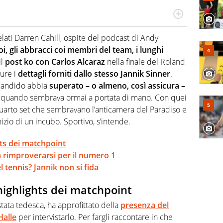
 il glossario del calcio in una nicchia di esperti, lui ne
a svista arbitrale né gli umori social del mondo delle
velati Darren Cahill, ospite del podcast di Andy
oi, gli abbracci coi membri del team, i lunghi
l
post ko con Carlos Alcaraz
nella finale del Roland
ure i
dettagli forniti dallo stesso Jannik Sinner
.
Candido abbia
superato – o almeno, così assicura –
via quando sembrava ormai a portata di mano. Con quei
quarto set che sembravano l’anticamera del Paradiso e
nizio di un incubo. Sportivo, s’intende.
ghts dei matchpoint
 rimproverarsi per il numero 1
 tennis? Jannik non si fida
i highlights dei matchpoint
stata tedesca, ha approfittato della
presenza del
Halle
per intervistarlo. Per fargli raccontare in che