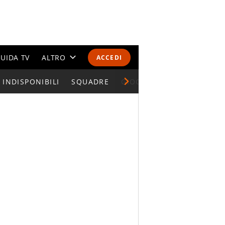
UIDA TV
ALTRO
ACCEDI
INDISPONIBILI
CALENDARI E CLASSIFICHE
SQUADRE
GIOCATORI SERIE A
ALTRI SPORT
MONDIALI 2026
OLIMPIADI
GOSSIP
LIFESTYLE