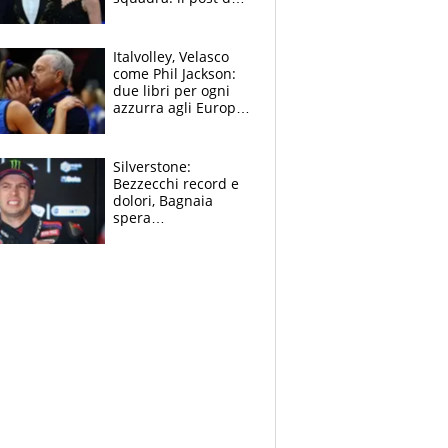
figlio di Amadeus e
Sanremo sullo
sfondo
Italvolley, Velasco
come Phil Jackson:
due libri per ogni
azzurra agli Europei.
Quello per Sylla è
“geniale”
Silverstone:
Bezzecchi record e
dolori, Bagnaia
spera
nell'antidolorifico,
Marquez si tira fuori
e vota Aprilia