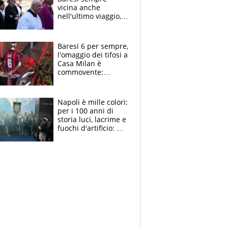
vicina anche
nell'ultimo viaggio,
la moglie Maura, i
figli e i suoi cari
circondati
Baresi 6 per sempre,
dall'affetto dei tifosi
l'omaggio dei tifosi a
Casa Milan è
commovente:
maglie, bandiere,
sciarpe, lacrime e
bigliettini
Napoli è mille colori:
per i 100 anni di
storia luci, lacrime e
fuochi d'artificio: De
Laurentiis salta al
coro anti-Juve