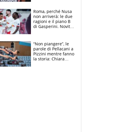
Roma, perché Nusa
non arriverà: le due
ragioni e il piano B
di Gasperini. Novità
su Pellegrini e
Cacciamani
“Non piangere”, le
parole di Pellacani a
Pizzini mentre fanno
la storia: Chiara
batte anche il
record di Ceccon