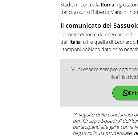
Stadium’ contro la
Roma
: i giocat
del ct azzurro Roberto Mancini, no
Il comunicato del Sassuol
La motivazione è da ricercare nelle
dell’
Italia
, oltre quella di Leonardo
i tamponi abbiano dato esito negat
Vuoi essere sempre aggiornat
live? Iscrivi
Ent
“A seguito della conclamata po
del “Gruppo Squadra” dell’Itali
partecipanti alle gare con la 
negativo, in via prudenziale,
n