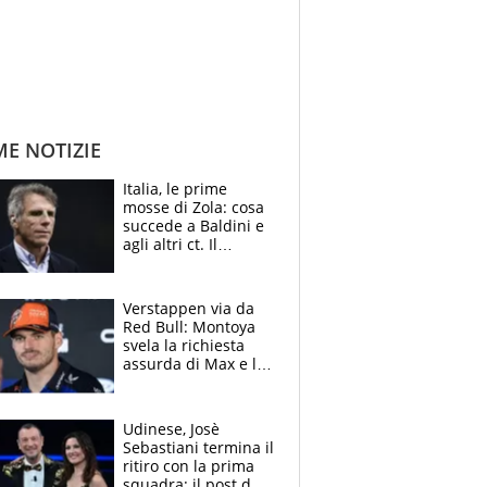
ME NOTIZIE
Italia, le prime
mosse di Zola: cosa
succede a Baldini e
agli altri ct. Il
Borussia tenta un
altro sgarbo agli
azzurri
Verstappen via da
Red Bull: Montoya
svela la richiesta
assurda di Max e lo
avverte: “Sicuro
Mercedes e
McLaren siano
Udinese, Josè
meglio?”
Sebastiani termina il
ritiro con la prima
squadra: il post del