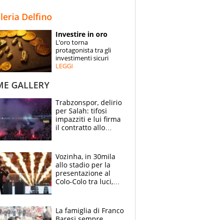
STORIE
lleria Delfino
SPECIALI
Investire in oro
L’oro torna
ESPERTI
protagonista tra gli
investimenti sicuri
LEGGI
CONTATTI
ME GALLERY
Trabzonspor, delirio
per Salah: tifosi
impazziti e lui firma
il contratto allo
stadio
Vozinha, in 30mila
allo stadio per la
presentazione al
Colo-Colo tra luci,
spettacolo, elicotteri
e paracadutisti
La famiglia di Franco
Baresi sempre