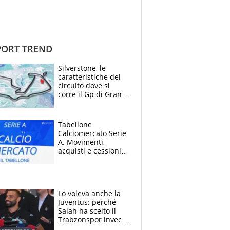
ORT TREND
Silverstone, le
caratteristiche del
circuito dove si
corre il Gp di Gran
Bretagna del
Motomondiale
Tabellone
Calciomercato Serie
A. Movimenti,
acquisti e cessioni:
estate 2026-27
Lo voleva anche la
Juventus: perché
Salah ha scelto il
Trabzonspor invece
di un top club