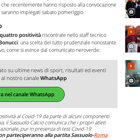
ori che recentemente hanno risposto alla convocazione
n saranno impiegati sabato pomeriggio.
o
quattro positività
riscontrate nello staff tecnico
Bonucci
: una scelta del tutto prudenziale nonostante
ivo, come si evince dal comunicato neroverde:
o su ultime news di sport, risultati ed eventi
ti al nostro canale
WhatsApp
ra nel canale WhatsApp
sitività al Covid-19 da parte di alcuni componenti
a, il Sassuolo Calcio comunica che i propri atleti
Nazionale, pur in presenza di test Covid-19
on parteciperanno alla partita Sassuolo-
Roma