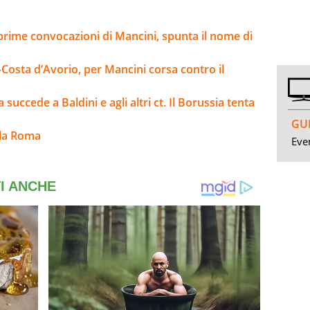
 prime convocazioni di Mancini, spunta il nome di
-Costa d’Avorio, per Mancini corsa contro il
 succede a Baldini e agli altri ct. Il Borussia tenta
GUI
lla Roma
Even