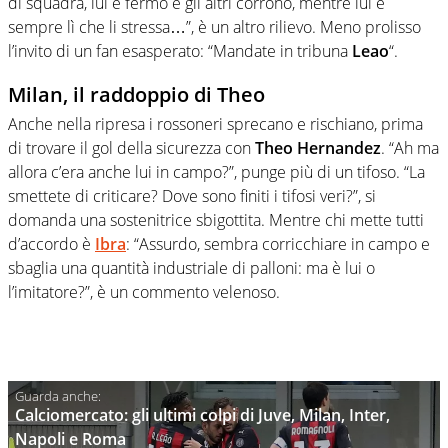
di squadra, lui è fermo e gli altri corrono, mentre lui è
sempre lì che li stressa…”, è un altro rilievo. Meno prolisso
l’invito di un fan esasperato: “Mandate in tribuna
Leao
“.
Milan, il raddoppio di Theo
Anche nella ripresa i rossoneri sprecano e rischiano, prima
di trovare il gol della sicurezza con
Theo Hernandez
. “Ah ma
allora c’era anche lui in campo?”, punge più di un tifoso. “La
smettete di criticare? Dove sono finiti i tifosi veri?”, si
domanda una sostenitrice sbigottita. Mentre chi mette tutti
d’accordo è
Ibra
: “Assurdo, sembra corricchiare in campo e
sbaglia una quantità industriale di palloni: ma è lui o
l’imitatore?”, è un commento velenoso.
Calciomercato: gli ultimi colpi di Juve, Milan, Inter,
Napoli e Roma