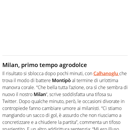
Milan, primo tempo agrodolce
Il risultato si sblocca dopo pochi minuti, con
Calhanoglu
che
trova il modo di battere
Montipò
al termine di un’ottima
manovra corale. “Che bella tutta l’azione, ora sì che sembra di
nuovo il nostro
Milan
“, scrive soddisfatta una tifosa su
Twitter. Dopo qualche minuto, però, le occasioni divorate in
contropiede fanno cambiare umore ai milanisti. “Ci stiamo
mangiando un sacco di gol, è assurdo che non riusciamo a
concretizzare e a chiudere la partita”, commenta un tifoso
spazientito. E un altro addirittura sentenzia: “Mi ero illuso,