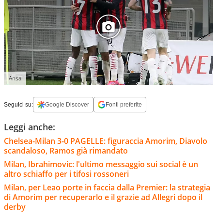
Ansa
Seguici su:
Google Discover
Fonti preferite
Leggi anche:
Chelsea-Milan 3-0 PAGELLE: figuraccia Amorim, Diavolo
scandaloso, Ramos già rimandato
Milan, Ibrahimovic: l'ultimo messaggio sui social è un
altro schiaffo per i tifosi rossoneri
Milan, per Leao porte in faccia dalla Premier: la strategia
di Amorim per recuperarlo e il grazie ad Allegri dopo il
derby