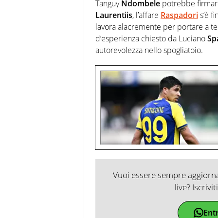
Tanguy
Ndombele
potrebbe firmare
Laurentiis
, l’affare
Raspadori
s’è fi
lavora alacremente per portare a te
d’esperienza chiesto da Luciano
Spa
autorevolezza nello spogliatoio.
Vuoi essere sempre aggiornat
live? Iscrivi
Ent