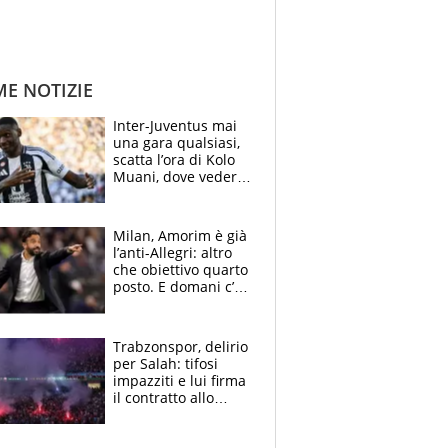
ME NOTIZIE
Inter-Juventus mai
una gara qualsiasi,
scatta l’ora di Kolo
Muani, dove vederla
in tv e le formazioni
Milan, Amorim è già
l’anti-Allegri: altro
che obiettivo quarto
posto. E domani c’è
il Chelsea, dove
vederla in tv
Trabzonspor, delirio
per Salah: tifosi
impazziti e lui firma
il contratto allo
stadio