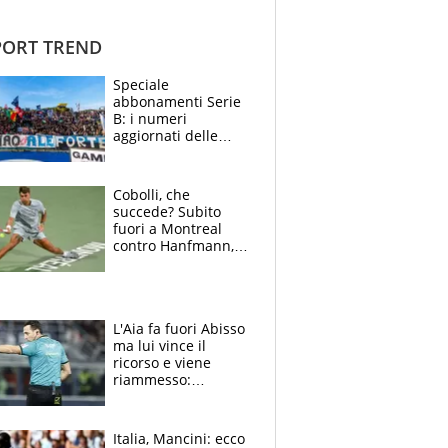
ORT TREND
Speciale
abbonamenti Serie
B: i numeri
aggiornati delle
venti squadre
cadette
Cobolli, che
succede? Subito
fuori a Montreal
contro Hanfmann,
per Flavio è tutta
colpa della tosse
L'Aia fa fuori Abisso
ma lui vince il
ricorso e viene
riammesso:
continua momento
nero per gli arbitri
Italia, Mancini: ecco