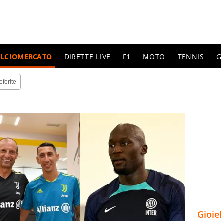
ALCIOMERCATO
DIRETTE LIVE
F1
MOTO
TENNIS
G
eferite
Gioie