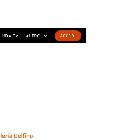
UIDA TV
ALTRO
ACCEDI
CALENDARI E CLASSIFICHE
ALTRI SPORT
MONDIALI 2026
OLIMPIADI
GOSSIP
LIFESTYLE
lleria Delfino