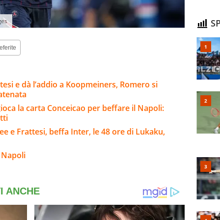
ges
SP
eferite
ttesi e dà l’addio a Koopmeiners, Romero si
catenata
gioca la carta Conceicao per beffare il Napoli:
tti
e e Frattesi, beffa Inter, le 48 ore di Lukaku,
 Napoli