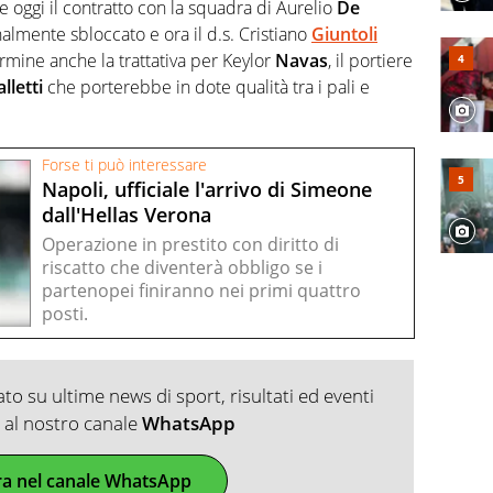
 oggi il contratto con la squadra di Aurelio
De
nalmente sbloccato e ora il d.s. Cristiano
Giuntoli
rmine anche la trattativa per Keylor
Navas
, il portiere
lletti
che porterebbe in dote qualità tra i pali e
Forse ti può interessare
Napoli, ufficiale l'arrivo di Simeone
dall'Hellas Verona
Operazione in prestito con diritto di
riscatto che diventerà obbligo se i
partenopei finiranno nei primi quattro
posti.
o su ultime news di sport, risultati ed eventi
ti al nostro canale
WhatsApp
ra nel canale WhatsApp