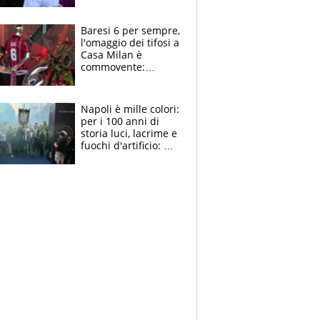
la moglie Maura, i
figli e i suoi cari
circondati
Baresi 6 per sempre,
dall'affetto dei tifosi
l'omaggio dei tifosi a
Casa Milan è
commovente:
maglie, bandiere,
sciarpe, lacrime e
bigliettini
Napoli è mille colori:
per i 100 anni di
storia luci, lacrime e
fuochi d'artificio: De
Laurentiis salta al
coro anti-Juve