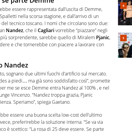
ic se parte Demme
otrebbe essere rappresentata dall’uscita di Demme,
palletti nella scorsa stagione, e dall’arrivo di un
o del tecnico toscano. I nomi che circolano sono due:
tan
Nandez
, che il
Cagliari
vorrebbe “piazzare” negli
o, più sorprendente, sarebbe quello di Miralem
Pjanic
,
dere e che tornerebbe con piacere a lavorare con
ano Nandez
nto, sognano due ultimi fuochi d’artificio sul mercato.
s a piedi… ma già sono soddisfatto così”, promette
per me se esce Demme entra Nandez al 100% , e nel
giunge Vincenzo. “Nandez troppa grazia, Pjanic
ienza. Speriamo”, spiega Gaetano.
rebbe essere una buona scelta low-cost dell’ultimo
nvece, preferirebbe la soluzione interna: “Se va via
nco è scettico: “La rosa di 25 deve essere. Se parte