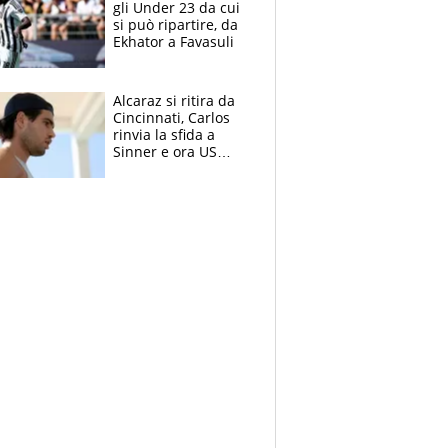
gli Under 23 da cui
si può ripartire, da
Ekhator a Favasuli
Alcaraz si ritira da
Cincinnati, Carlos
rinvia la sfida a
Sinner e ora US
Open di nuovo a
rischio