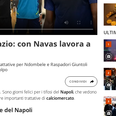
ULTI
azio: con Navas lavora a
trattative per Ndombele e Raspadori Giuntoli
olpo
CONDIVIDI
 Sono giorni felici per i tifosi del
Napoli
, che vedono
e importanti trattative di
calciomercato
.
e del Napoli