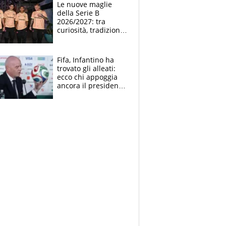
Le nuove maglie
della Serie B
2026/2027: tra
curiosità, tradizione
e innovazione
Fifa, Infantino ha
trovato gli alleati:
ecco chi appoggia
ancora il presidente
che spera di essere
rieletto