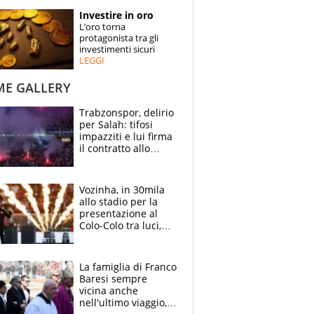
STORIE
Investire in oro
L’oro torna
SPECIALI
protagonista tra gli
investimenti sicuri
LEGGI
ESPERTI
ME GALLERY
CONTATTI
Trabzonspor, delirio
per Salah: tifosi
impazziti e lui firma
il contratto allo
stadio
Vozinha, in 30mila
allo stadio per la
presentazione al
Colo-Colo tra luci,
spettacolo, elicotteri
e paracadutisti
La famiglia di Franco
Baresi sempre
vicina anche
nell'ultimo viaggio,