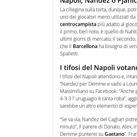
Napoli, Nandez o Pjan
La ciliegina sulla torta, dunque, p
uno dei giocatori meno utilizzati da S
centrocampista
più adatto al gioc
il primo, ben noto, è quello di Nahi
ultimi giorni di mercato; il second
che il
Barcellona
ha bisogno di ven
Spalletti.
I tifosi del Napoli vot
I tifosi del Napoli attendono e, inta
“Nandez per Demme e vado a Lourde
Massimiliano su Facebook. “Anche 
4-3-3 l’ uruguagio è tanta roba”, ag
sarebbe un altro elemento di esper
“Se va via, Nandez del Cagliari pot
minuto”, il parere di Donato. Alex, i
Demme punterei su
Gaetano
”. Fra