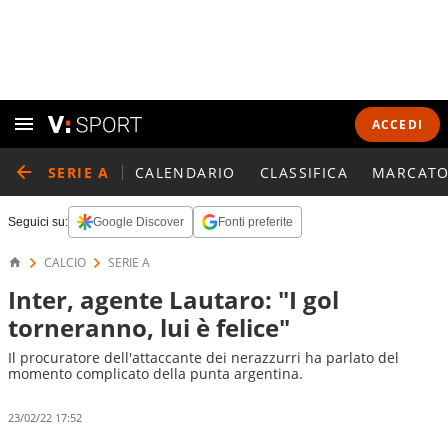
ACCEDI
SERIE A
CALENDARIO
CLASSIFICA
MARCATO
Seguici su:
Google Discover
Fonti preferite
CALCIO
SERIE A
Inter, agente Lautaro: "I gol
torneranno, lui è felice"
Il procuratore dell'attaccante dei nerazzurri ha parlato del
momento complicato della punta argentina.
23/02/22 17:52