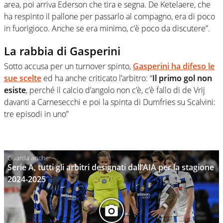
area, poi arriva Ederson che tira e segna. De Ketelaere, che
ha respinto il pallone per passarlo al compagno, era di poco
in fuorigioco. Anche se era minimo, c’è poco da discutere”.
La rabbia di Gasperini
Sotto accusa per un turnover spinto,
Gasperini ha difeso le
sue scelte
ed ha anche criticato l’arbitro: “
Il primo gol non
esiste
, perché il calcio d’angolo non c’è, c’è fallo di de Vrij
davanti a Carnesecchi e poi la spinta di Dumfries su Scalvini:
tre episodi in uno”
Serie A, tutti gli arbitri designati dall’AIA per la stagione
2024-2025