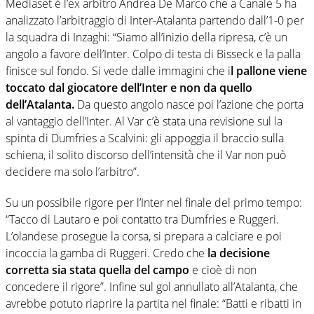
Mediaset è l’ex arbitro Andrea De Marco che a Canale 5 ha
analizzato l’arbitraggio di Inter-Atalanta partendo dall’1-0 per
la squadra di Inzaghi: “Siamo all’inizio della ripresa, c’è un
angolo a favore dell’Inter. Colpo di testa di Bisseck e la palla
finisce sul fondo. Si vede dalle immagini che i
l pallone viene
toccato dal giocatore dell’Inter e non da quello
dell’Atalanta.
Da questo angolo nasce poi l’azione che porta
al vantaggio dell’Inter. Al Var c’è stata una revisione sul la
spinta di Dumfries a Scalvini: gli appoggia il braccio sulla
schiena, il solito discorso dell’intensità che il Var non può
decidere ma solo l’arbitro”.
Su un possibile rigore per l’Inter nel finale del primo tempo:
“Tacco di Lautaro e poi contatto tra Dumfries e Ruggeri.
L’olandese prosegue la corsa, si prepara a calciare e poi
incoccia la gamba di Ruggeri. Credo che
la decisione
corretta sia stata quella del campo
e cioè di non
concedere il rigore”. Infine sul gol annullato all’Atalanta, che
avrebbe potuto riaprire la partita nel finale: “Batti e ribatti in