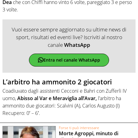
Dea
che con Chiffi hanno vinto 6 volte, pareggiato 3 e perso
3 volte.
Vuoi essere sempre aggiornato su ultime news di
sport, risultati ed eventi live? Iscriviti al nostro
canale
WhatsApp
Entra nel canale WhatsApp
L’arbitro ha ammonito 2 giocatori
Coadiuvato dagli assistenti Cecconi e Bahri con Zufferli IV
uomo,
Abisso al Var e Meraviglia all’Avar,
l’arbitro ha
ammonito due giocatori: Scalvini (A), Carlos Augusto (I)
Recupero: 0′ – 6′.
Forse ti può interessare
Morte Agroppi, minuto di