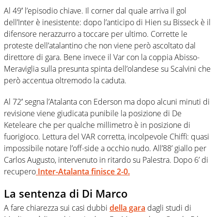
Al 49′ l’episodio chiave. Il corner dal quale arriva il gol
dell’Inter è inesistente: dopo l’anticipo di Hien su Bisseck è il
difensore nerazzurro a toccare per ultimo. Corrette le
proteste dell’atalantino che non viene però ascoltato dal
direttore di gara. Bene invece il Var con la coppia Abisso-
Meraviglia sulla presunta spinta dell’olandese su Scalvini che
però accentua oltremodo la caduta.
Al 72′ segna l’Atalanta con Ederson ma dopo alcuni minuti di
revisione viene giudicata punibile la posizione di De
Keteleare che per qualche millimetro è in posizione di
fuorigioco. Lettura del VAR corretta, incolpevole Chiffi: quasi
impossibile notare l’off-side a occhio nudo. All’88’ giallo per
Carlos Augusto, intervenuto in ritardo su Palestra. Dopo 6’ di
recupero
Inter-Atalanta finisce 2-0.
La sentenza di Di Marco
A fare chiarezza sui casi dubbi
della gara
dagli studi di