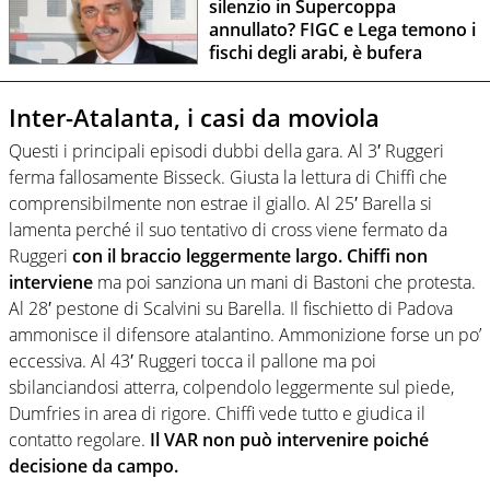
silenzio in Supercoppa
annullato? FIGC e Lega temono i
fischi degli arabi, è bufera
Inter-Atalanta, i casi da moviola
Questi i principali episodi dubbi della gara. Al 3′ Ruggeri
ferma fallosamente Bisseck. Giusta la lettura di Chiffi che
comprensibilmente non estrae il giallo. Al 25′ Barella si
lamenta perché il suo tentativo di cross viene fermato da
Ruggeri
con il braccio leggermente largo. Chiffi non
interviene
ma poi sanziona un mani di Bastoni che protesta.
Al 28′ pestone di Scalvini su Barella. Il fischietto di Padova
ammonisce il difensore atalantino. Ammonizione forse un po’
eccessiva. Al 43′ Ruggeri tocca il pallone ma poi
sbilanciandosi atterra, colpendolo leggermente sul piede,
Dumfries in area di rigore. Chiffi vede tutto e giudica il
contatto regolare.
Il VAR non può intervenire poiché
decisione da campo.