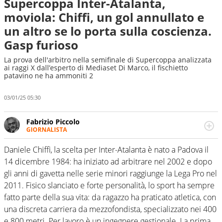
Supercoppa Inter-Atalanta,
moviola: Chiffi, un gol annullato e
un altro se lo porta sulla coscienza.
Gasp furioso
La prova dell'arbitro nella semifinale di Supercoppa analizzata
ai raggi X dall’esperto di Mediaset Di Marco, il fischietto
patavino ne ha ammoniti 2
03/01/25 05:30
Fabrizio Piccolo
GIORNALISTA
Nella sua carriera ha seguito numerose manifestazioni
sportive e collaborato con agenzie e testate. Esperienza,
Daniele Chiffi, la scelta per Inter-Atalanta è nato a Padova il
competenza, conoscenza e memoria storica. Si occupa
14 dicembre 1984: ha iniziato ad arbitrare nel 2002 e dopo
prevalentemente di calcio
gli anni di gavetta nelle serie minori raggiunge la Lega Pro nel
2011. Fisico slanciato e forte personalità, lo sport ha sempre
fatto parte della sua vita: da ragazzo ha praticato atletica, con
una discreta carriera da mezzofondista, specializzato nei 400
e 800 metri. Per lavoro è un ingegnere gestionale. La prima