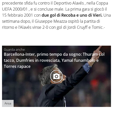
precedente sfida fu contro il Deportivo Alavés , nella Coppa
UEFA 2000/01 , e si concluse male. La prima gara si giocò il
15 febbraio 2001 con
due gol di Recoba e uno di Vieri.
Una
settimana dopo, il Giuseppe Meazza ospitò la partita di
ritorno e l’Alavés vinse 2-0 con gol di Jordi Cruyff e Tomic.-
Barcellona-Inter, primo tempo da sogno: Thuram col
tacco, Dumfries in rovesciata, Yamal funambolo e
Torres rapace
Ansa