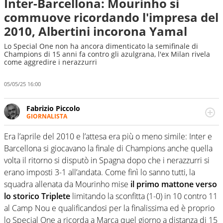
Inter-Barcellona: Mourinho si
commuove ricordando l'impresa del
2010, Albertini incorona Yamal
Lo Special One non ha ancora dimenticato la semifinale di
Champions di 15 anni fa contro gli azulgrana, l'ex Milan rivela
come aggredire i nerazzurri
05/05/25 16:00
Fabrizio Piccolo
GIORNALISTA
Nella sua carriera ha seguito numerose manifestazioni
sportive e collaborato con agenzie e testate. Esperienza,
Era l’aprile del 2010 e l’attesa era più o meno simile: Inter e
competenza, conoscenza e memoria storica. Si occupa
Barcellona si giocavano la finale di Champions anche quella
prevalentemente di calcio
volta il ritorno si disputò in Spagna dopo che i nerazzurri si
erano imposti 3-1 all’andata. Come finì lo sanno tutti, la
squadra allenata da Mourinho mise
il primo mattone verso
lo storico Triplete
limitando la sconfitta (1-0) in 10 contro 11
al Camp Nou e qualificandosi per la finalissima ed è proprio
lo Special One a ricorda a Marca quel giorno a distanza di 15