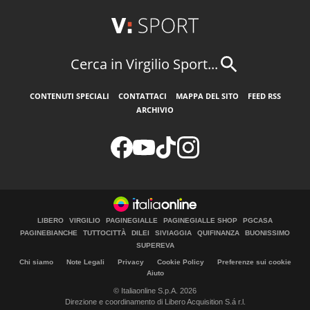
Cerca in Virgilio Sport...
CONTENUTI SPECIALI
CONTATTACI
MAPPA DEL SITO
FEED RSS
ARCHIVIO
LIBERO
VIRGILIO
PAGINEGIALLE
PAGINEGIALLE SHOP
PGCASA
PAGINEBIANCHE
TUTTOCITTÀ
DILEI
SIVIAGGIA
QUIFINANZA
BUONISSIMO
SUPEREVA
Chi siamo
Note Legali
Privacy
Cookie Policy
Preferenze sui cookie
Aiuto
© Italiaonline S.p.A. 2026
Direzione e coordinamento di Libero Acquisition S.á r.l.