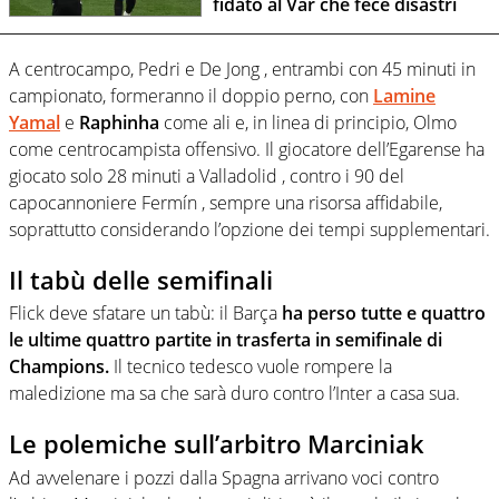
fidato al Var che fece disastri
A centrocampo, Pedri e De Jong , entrambi con 45 minuti in
campionato, formeranno il doppio perno, con
Lamine
Yamal
e
Raphinha
come ali e, in linea di principio, Olmo
come centrocampista offensivo. Il giocatore dell’Egarense ha
giocato solo 28 minuti a Valladolid , contro i 90 del
capocannoniere Fermín , sempre una risorsa affidabile,
soprattutto considerando l’opzione dei tempi supplementari.
Il tabù delle semifinali
Flick deve sfatare un tabù: il Barça
ha perso tutte e quattro
le ultime quattro partite in trasferta in semifinale di
Champions.
Il tecnico tedesco vuole rompere la
maledizione ma sa che sarà duro contro l’Inter a casa sua.
Le polemiche sull’arbitro Marciniak
Ad avvelenare i pozzi dalla Spagna arrivano voci contro