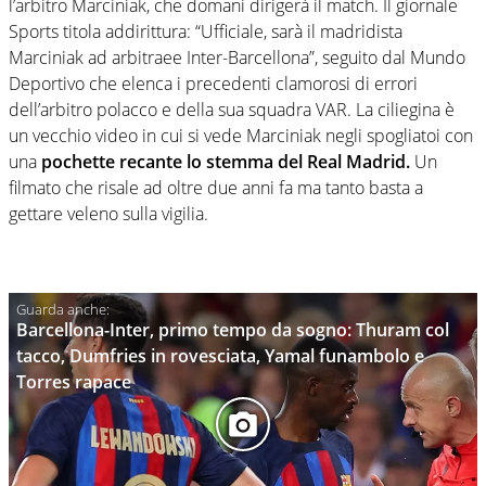
l’arbitro Marciniak, che domani dirigerà il match. Il giornale
Sports titola addirittura: “Ufficiale, sarà il madridista
Marciniak ad arbitraee Inter-Barcellona”, seguito dal Mundo
Deportivo che elenca i precedenti clamorosi di errori
dell’arbitro polacco e della sua squadra VAR. La ciliegina è
un vecchio video in cui si vede Marciniak negli spogliatoi con
una
pochette recante lo stemma del Real Madrid.
Un
filmato che risale ad oltre due anni fa ma tanto basta a
gettare veleno sulla vigilia.
Barcellona-Inter, primo tempo da sogno: Thuram col
tacco, Dumfries in rovesciata, Yamal funambolo e
Torres rapace