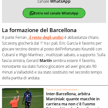
canale
WhatsApp
Entra nel canale WhatsApp
La formazione del Barcellona
A parte Ferran ,
il resto degli undici
è abbastanza chiaro.
Szczesny giocherà dal 1′ tra i pali, Eric Garcia è favorito per
giocare terzino destro al posto dell’infortunato Koundé con
Cubarsí e Iñigo Martínez , inutilizzati sabato, a supporto. Sulla
fascia sinistra, Gerard
Martín
sembra essere il favorito,
nonostante sia stato l’unico giocatore ad aver giocato 90
minuti a Valladolid e sia stato sostituito nel secondo tempo
della partita di andata.
Forse ti può interessare
Inter-Barcellona, arbitra
Marciniak: quante macchie in
carriera ma non c'è l'uomo