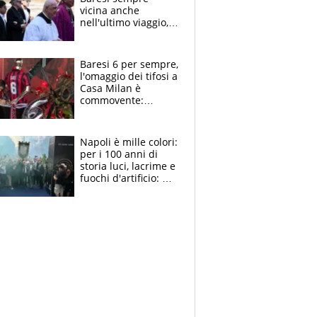
vicina anche
nell'ultimo viaggio,
la moglie Maura, i
figli e i suoi cari
circondati
Baresi 6 per sempre,
dall'affetto dei tifosi
l'omaggio dei tifosi a
Casa Milan è
commovente:
maglie, bandiere,
sciarpe, lacrime e
bigliettini
Napoli è mille colori:
per i 100 anni di
storia luci, lacrime e
fuochi d'artificio: De
Laurentiis salta al
coro anti-Juve