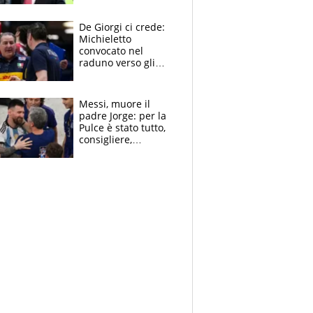
succede?
De Giorgi ci crede:
Michieletto
convocato nel
raduno verso gli
Europei. A sorpresa
torna Rychlicki
Messi, muore il
padre Jorge: per la
Pulce è stato tutto,
consigliere,
manager, amico e
capofamiglia