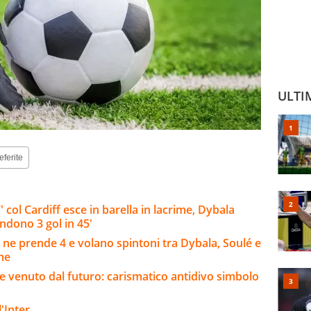
ULTI
eferite
col Cardiff esce in barella in lacrime, Dybala
endono 3 gol in 45'
 ne prende 4 e volano spintoni tra Dybala, Soulé e
rme
re venuto dal futuro: carismatico antidivo simbolo
'Inter