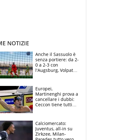
ME NOTIZIE
Anche il Sassuolo è
senza portiere: da 2-
0 a 2-3 con
l'Augsburg, Volpato
non basta, che
errori di Muric
Europei,
Martinenghi prova a
cancellare i dubbi:
Ceccon tiene tutti
col fiato sospeso.
Pellegrini punta su
Curtis
Calciomercato:
Juventus, all-in su
Zirkzee, Milan-
Paredes tutto vero,