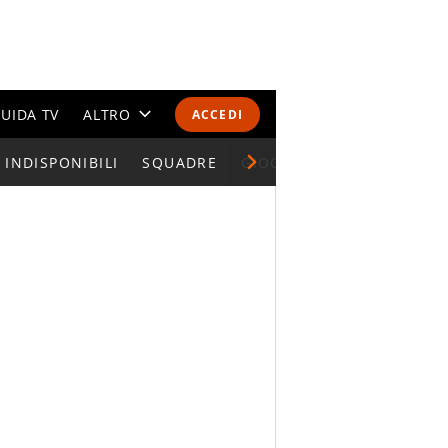
UIDA TV
ALTRO
ACCEDI
INDISPONIBILI
CALENDARI E CLASSIFICHE
SQUADRE
GIOCATORI SERIE A
ALTRI SPORT
MONDIALI 2026
OLIMPIADI
GOSSIP
LIFESTYLE