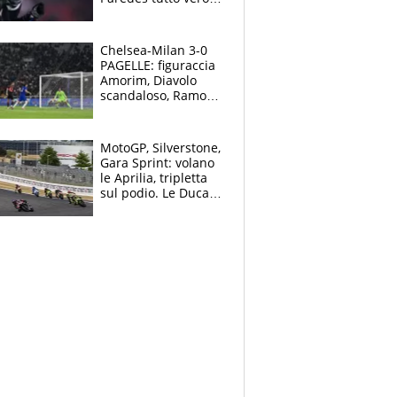
Lukaku lascia il
Napoli
Chelsea-Milan 3-0
PAGELLE: figuraccia
Amorim, Diavolo
scandaloso, Ramos
già rimandato
MotoGP, Silverstone,
Gara Sprint: volano
le Aprilia, tripletta
sul podio. Le Ducati
crollano