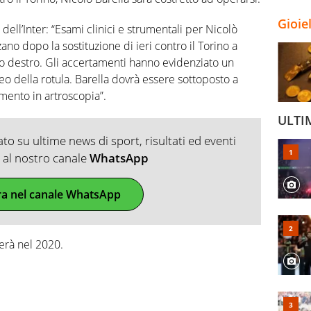
Gioie
dell’Inter: “Esami clinici e strumentali per Nicolò
zano dopo la sostituzione di ieri contro il Torino a
io destro. Gli accertamenti hanno evidenziato un
o della rotula. Barella dovrà essere sottoposto a
mento in artroscopia”.
ULTI
o su ultime news di sport, risultati ed eventi
ti al nostro canale
WhatsApp
ra nel canale WhatsApp
erà nel 2020.