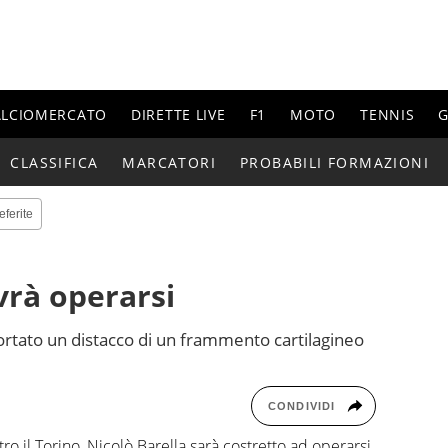
ALCIOMERCATO
DIRETTE LIVE
F1
MOTO
TENNIS
G
CLASSIFICA
MARCATORI
PROBABILI FORMAZIONI
eferite
vrà operarsi
ortato un distacco di un frammento cartilagineo
CONDIVIDI
ro il Torino, Nicolò Barella sarà costretto ad operarsi.