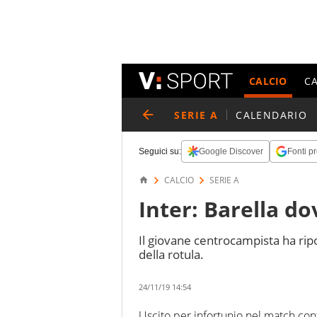
CALCIO
C
SERIE A
CALENDARIO
Seguici su:
Google Discover
Fonti pr
CALCIO
SERIE A
Inter: Barella do
Il giovane centrocampista ha rip
della rotula.
24/11/19 14:54
Uscito per infortunio nel match cont