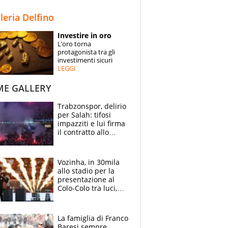
STORIE
lleria Delfino
SPECIALI
Investire in oro
L’oro torna
ESPERTI
protagonista tra gli
investimenti sicuri
LEGGI
CONTATTI
ME GALLERY
Trabzonspor, delirio
per Salah: tifosi
impazziti e lui firma
il contratto allo
stadio
Vozinha, in 30mila
allo stadio per la
presentazione al
Colo-Colo tra luci,
spettacolo, elicotteri
e paracadutisti
La famiglia di Franco
Baresi sempre