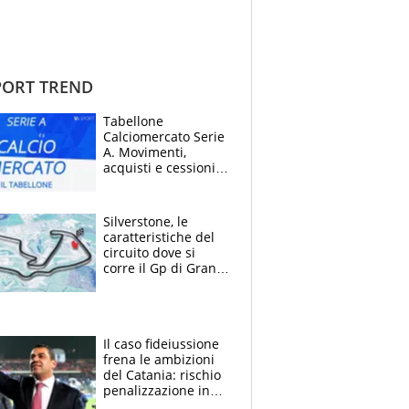
ORT TREND
Tabellone
Calciomercato Serie
A. Movimenti,
acquisti e cessioni:
estate 2026-27
Silverstone, le
caratteristiche del
circuito dove si
corre il Gp di Gran
Bretagna del
Motomondiale
Il caso fideiussione
frena le ambizioni
del Catania: rischio
penalizzazione in
classifica, cosa