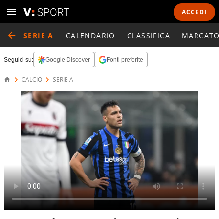
ACCEDI
SERIE A
CALENDARIO
CLASSIFICA
MARCATO
Seguici su:
Google Discover
Fonti preferite
CALCIO
SERIE A