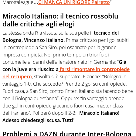
Marottaleague…
CI MANCA UN RIGORE Pairetto
“.
Miracolo Italiano: il tecnico rossoblu
dalle critiche agli elogi
La stessa onda l’ha vissuta sulla sua pelle il
tecnico del
Bologna, Vincenzo Italiano.
Prima criticato per i gol subiti
in contropiede a San Siro, poi osannato per la grande
impresa compiuta. Nel primo tempo un trionfo di
contumelie ai danni dell’allenatore nato in Germania: “
Già
con la Juve era riuscito a
farsi rimontare in contropiede
nel recupero
, stavolta si è superato”. E anche: “Bologna in
vantaggio 1-0. Che succede? Prende 2 gol su contropiede.
Fuori casa, a San Siro, contro l’Inter. Italiano sta facendo bene
con il Bologna quest’anno”. Oppure: “In vantaggio prende
due gol in contropiede giocando fuori casa, master class
dell’iraniano”. Poi però dopo il 2-2: “
Miracolo Italiano!
Adesso chiedetegli scusa. Tutti
“.
Problemi a DAZN durante Inter-Bologna,