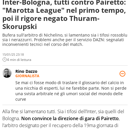
Inter-Bologna, tutti contro Pairetto:
"Marotta League" nel primo tempo,
poi il rigore negato Thuram-
Skorupski
Bufera sull'arbitro di Nichelino, si lamentano sia i tifosi rossoblu
sia i nerazzurri. Problemi anche per il servizio DAZN: segnalati
inconvenienti tecnici nel corso del match.
15/01/25 23:18
4 min di lettura
Rino Dazzo
GIORNALISTA
Se mai ci fosse modo di traslare il glossario del calcio in
una nicchia di esperti, lui ne farebbe parte. Non si perde
una svista arbitrale né gli umori social del mondo delle
curve
Alla fine si lamentano tutti. Sia i tifosi dell’Inter, sia quelli del
Bologna.
Non convince la direzione di gara di Pairetto
,
l’arbitro designato per il recupero della 19ma giornata di