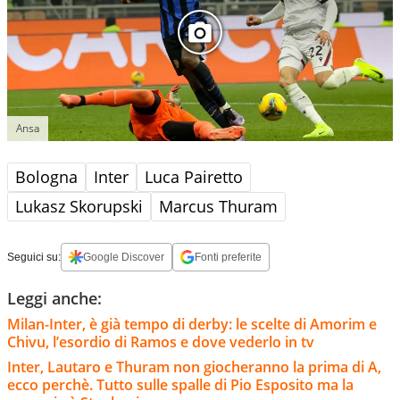
Ansa
Bologna
Inter
Luca Pairetto
Lukasz Skorupski
Marcus Thuram
Seguici su:
Google Discover
Fonti preferite
Leggi anche:
Milan-Inter, è già tempo di derby: le scelte di Amorim e
Chivu, l’esordio di Ramos e dove vederlo in tv
Inter, Lautaro e Thuram non giocheranno la prima di A,
ecco perchè. Tutto sulle spalle di Pio Esposito ma la