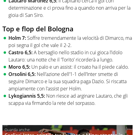
Lautaro Martinez 6,5:
Il capitano cerca il gol con
determinazione e ci prova fino a quando non arriva per la
gioia di San Siro.
Top e flop del Bologna
Holm 7:
Soffre tremendamente la velocità di Dimarco, ma
poi segna il gol che vale il 2-2.
Castro 6,5:
A bersaglio nello stadio in cui gioca l’idolo
Lautaro: una notte che il ‘Torito’ ricorderà a lungo.
Moro 6,5:
Un palo e un assist: il croato ha il piede caldo.
Orsolini 6,5:
Nell’azione dell’1-1 dell’Inter smette di
seguire Dimarco e la sua squadra paga Dazio. Si riscatta
ampiamente con l’assist per Holm.
Lykogiannis 5,5:
Non riesce ad arginare Lautaro, che gli
scappa via firmando la rete del sorpasso.