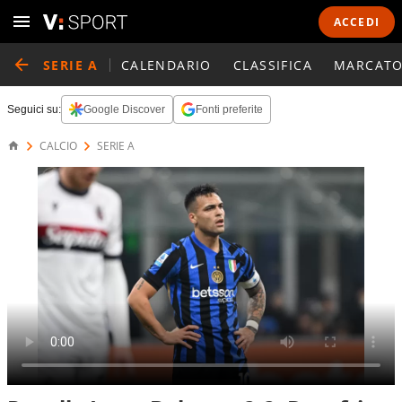
ACCEDI
SERIE A
CALENDARIO
CLASSIFICA
MARCATO
Seguici su:
Google Discover
Fonti preferite
CALCIO
SERIE A