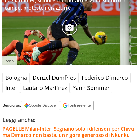
Cagliari-Inter, scintille tra Lautaro e Mina: scontro in
campo, proteste nerazzurre
Ansa
Bologna
Denzel Dumfries
Federico Dimarco
Inter
Lautaro Martínez
Yann Sommer
Seguici su:
Google Discover
Fonti preferite
Leggi anche:
PAGELLE Milan-Inter: Segnano solo i difensori per Chivu
ma Dimarco non basta, un rigore generoso di Nkunku