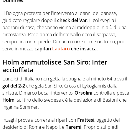
Dumfries
.
Il Bologna protesta per l’intervento ai danni del danese,
giudicato regolare dopo il
check del Var
. Il gol sveglia i
padroni di casa, che vanno vicino al raddoppio in più di una
circostanza. Poco prima dell’intervallo ecco il sorpasso,
sempre in contropiede. Dimarco corre come un treno, poi
serve in mezzo
capitan
Lautaro
che insacca
.
Holm ammutolisce San Siro: Inter
acciuffata
L’undici di Italiano non getta la spugna e al minuto 64 trova il
gol del 2-2
che gela San Siro. Cross di Lykogiannis dalla
sinistra, Dimarco buca l’intervento,
Orsolini
controlla e pesca
Holm
: sul tiro dello svedese c’è la deviazione di Bastoni che
inganna Sommer.
Inzaghi prova a correre ai ripari con
Frattesi
, oggetto del
desiderio di Roma e Napoli, e
Taremi
. Proprio sui piedi