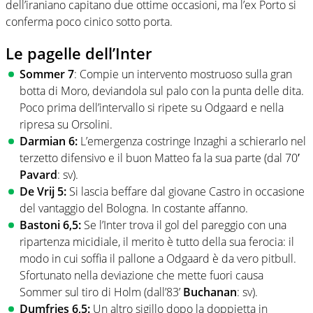
dell’iraniano capitano due ottime occasioni, ma l’ex Porto si
conferma poco cinico sotto porta.
Le pagelle dell’Inter
Sommer 7
: Compie un intervento mostruoso sulla gran
botta di Moro, deviandola sul palo con la punta delle dita.
Poco prima dell’intervallo si ripete su Odgaard e nella
ripresa su Orsolini.
Darmian 6:
L’emergenza costringe Inzaghi a schierarlo nel
terzetto difensivo e il buon Matteo fa la sua parte (dal 70′
Pavard
: sv).
De Vrij 5:
Si lascia beffare dal giovane Castro in occasione
del vantaggio del Bologna. In costante affanno.
Bastoni 6,5:
Se l’Inter trova il gol del pareggio con una
ripartenza micidiale, il merito è tutto della sua ferocia: il
modo in cui soffia il pallone a Odgaard è da vero pitbull.
Sfortunato nella deviazione che mette fuori causa
Sommer sul tiro di Holm (dall’83’
Buchanan
: sv).
Dumfries 6,5:
Un altro sigillo dopo la doppietta in