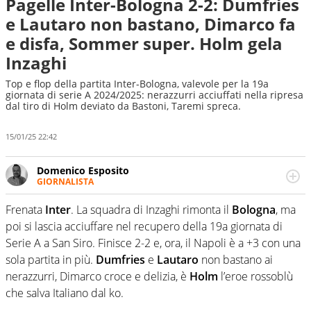
Pagelle Inter-Bologna 2-2: Dumfries
e Lautaro non bastano, Dimarco fa
e disfa, Sommer super. Holm gela
Inzaghi
Top e flop della partita Inter-Bologna, valevole per la 19a
giornata di serie A 2024/2025: nerazzurri acciuffati nella ripresa
dal tiro di Holm deviato da Bastoni, Taremi spreca.
15/01/25 22:42
Domenico Esposito
GIORNALISTA
Da vent’anni in campo e sul campo per vivere ogni evento
in tutte le sue sfaccettature. Passione smisurata per il
Frenata
Inter
. La squadra di Inzaghi rimonta il
Bologna
, ma
calcio e per la sfera di cuoio. Il pallone è una cosa
poi si lascia acciuffare nel recupero della 19a giornata di
serissima, guai a dirgli di no
Serie A a San Siro. Finisce 2-2 e, ora, il Napoli è a +3 con una
sola partita in più.
Dumfries
e
Lautaro
non bastano ai
nerazzurri, Dimarco croce e delizia, è
Holm
l’eroe rossoblù
che salva Italiano dal ko.