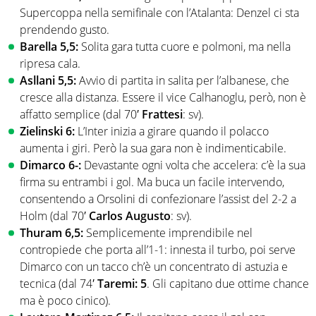
Supercoppa nella semifinale con l’Atalanta: Denzel ci sta
prendendo gusto.
Barella 5,5:
Solita gara tutta cuore e polmoni, ma nella
ripresa cala.
Asllani 5,5:
Avvio di partita in salita per l’albanese, che
cresce alla distanza. Essere il vice Calhanoglu, però, non è
affatto semplice (dal 70′
Frattesi
: sv).
Zielinski 6:
L’Inter inizia a girare quando il polacco
aumenta i giri. Però la sua gara non è indimenticabile.
Dimarco 6-:
Devastante ogni volta che accelera: c’è la sua
firma su entrambi i gol. Ma buca un facile intervendo,
consentendo a Orsolini di confezionare l’assist del 2-2 a
Holm (dal 70′
Carlos Augusto
: sv).
Thuram 6,5:
Semplicemente imprendibile nel
contropiede che porta all’1-1: innesta il turbo, poi serve
Dimarco con un tacco ch’è un concentrato di astuzia e
tecnica (dal 74′
Taremi: 5
. Gli capitano due ottime chance
ma è poco cinico).