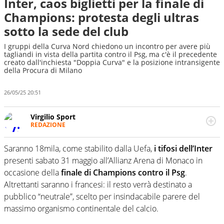
Inter, caos biglietti per la finale di
Champions: protesta degli ultras
sotto la sede del club
I gruppi della Curva Nord chiedono un incontro per avere più
tagliandi in vista della partita contro il Psg, ma c'è il precedente
creato dall'inchiesta "Doppia Curva" e la posizione intransigente
della Procura di Milano
26/05/25 20:51
Virgilio Sport
REDAZIONE
Da oltre 20 anni informa in modo obiettivo e
appassionato su tutto il mondo dello sport. Calcio,
Saranno 18mila, come stabilito dalla Uefa,
i tifosi dell’Inter
calciomercato, F1, Motomondiale ma anche tennis,
presenti sabato 31 maggio all’Allianz Arena di Monaco in
volley, basket: su Virgilio Sport i tifosi e gli appassionati
sanno che troveranno sempre copertura completa e
occasione della
finale di Champions contro il Psg
.
zero faziosità. La squadra di Virgilio Sport è formata da
Altrettanti saranno i francesi: il resto verrà destinato a
giornalisti ed esperti di sport abili sia nel gioco di
pubblico “neutrale”, scelto per insindacabile parere del
rimessa quando intercettano le notizie e le rilanciano
massimo organismo continentale del calcio.
verso la rete, sia nella costruzione dal basso quando
creano contenuti 100% originali ed esclusivi.