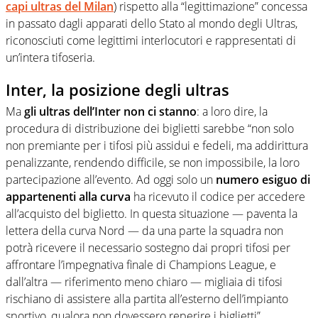
capi ultras del Milan
) rispetto alla “legittimazione” concessa
in passato dagli apparati dello Stato al mondo degli Ultras,
riconosciuti come legittimi interlocutori e rappresentati di
un’intera tifoseria.
Inter, la posizione degli ultras
Ma
gli ultras dell’Inter non ci stanno
: a loro dire, la
procedura di distribuzione dei biglietti sarebbe “non solo
non premiante per i tifosi più assidui e fedeli, ma addirittura
penalizzante, rendendo difficile, se non impossibile, la loro
partecipazione all’evento. Ad oggi solo un
numero esiguo di
appartenenti alla curva
ha ricevuto il codice per accedere
all’acquisto del biglietto. In questa situazione — paventa la
lettera della curva Nord — da una parte la squadra non
potrà ricevere il necessario sostegno dai propri tifosi per
affrontare l’impegnativa finale di Champions League, e
dall’altra — riferimento meno chiaro — migliaia di tifosi
rischiano di assistere alla partita all’esterno dell’impianto
sportivo, qualora non dovessero reperire i biglietti”.