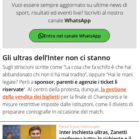
Vuoi essere sempre aggiornato su ultime news di
sport, risultati ed eventi live? Iscriviti al nostro
canale
WhatsApp
Entra nel canale WhatsApp
Gli ultras dell’Inter non ci stanno
Sugli striscioni scritte come “La cosa che fa schifo è che hai
abbandonato chi non ti ha mai tradito”, oppure “Hai le mani
legate? Però a
sponsor, parenti e agenzie i ticket li
riservate
“. Al centro della protesta, dunque,
la gestione
della vendita dei biglietti
per la finale di Champions e le
misure restrittive imposte dalle istituzioni, come il divieto di
preparare coreografie in occasione del match.
Forse ti può interessare
Inter inchiesta ultras, Zanetti
conferma tutto: le richieste e il