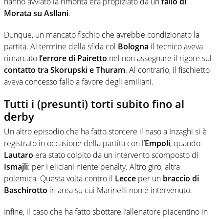
hanno avviato la rimonta era propiziato da un
fallo di
Morata su Asllani
.
Dunque, un mancato fischio che avrebbe condizionato la
partita. Al termine della sfida col
Bologna
il tecnico aveva
rimarcato
l’errore di Pairetto
nel non assegnare il rigore sul
contatto tra Skorupski e Thuram
. Al contrario, il fischietto
aveva concesso fallo a favore degli emiliani.
Tutti i (presunti) torti subito fino al
derby
Un altro episodio che ha fatto storcere il naso a Inzaghi si è
registrato in occasione della partita con l’
Empoli
, quando
Lautaro
era stato colpito da un intervento scomposto di
Ismajli
: per Feliciani niente penalty. Altro giro, altra
polemica. Questa volta contro il
Lecce
per un
braccio di
Baschirotto
in area su cui Marinelli non è intervenuto.
Infine, il caso che ha fatto sbottare l’allenatore piacentino in