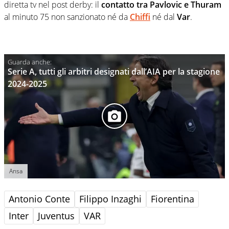
diretta tv nel post derby: il
contatto tra Pavlovic e Thuram
al minuto 75 non sanzionato né da
Chiffi
né dal
Var
.
Serie A, tutti gli arbitri designati dall’AIA per la stagione
2024-2025
Ansa
Antonio Conte
Filippo Inzaghi
Fiorentina
Inter
Juventus
VAR