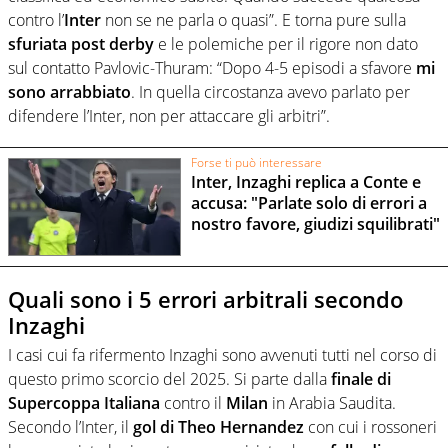
contro l’
Inter
non se ne parla o quasi”. E torna pure sulla
sfuriata post derby
e le polemiche per il rigore non dato
sul contatto Pavlovic-Thuram: “Dopo 4-5 episodi a sfavore
mi
sono arrabbiato
. In quella circostanza avevo parlato per
difendere l’Inter, non per attaccare gli arbitri”.
Forse ti può interessare
Inter, Inzaghi replica a Conte e
accusa: "Parlate solo di errori a
nostro favore, giudizi squilibrati"
Quali sono i 5 errori arbitrali secondo
Inzaghi
I casi cui fa rifermento Inzaghi sono avvenuti tutti nel corso di
questo primo scorcio del 2025. Si parte dalla
finale di
Supercoppa Italiana
contro il
Milan
in Arabia Saudita.
Secondo l’Inter, il
gol di Theo Hernandez
con cui i rossoneri