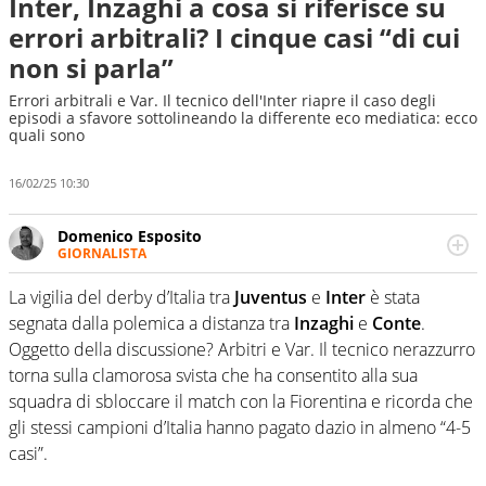
Inter, Inzaghi a cosa si riferisce su
errori arbitrali? I cinque casi “di cui
non si parla”
Errori arbitrali e Var. Il tecnico dell'Inter riapre il caso degli
episodi a sfavore sottolineando la differente eco mediatica: ecco
quali sono
16/02/25 10:30
Domenico Esposito
GIORNALISTA
Da vent’anni in campo e sul campo per vivere ogni evento
in tutte le sue sfaccettature. Passione smisurata per il
La vigilia del derby d’Italia tra
Juventus
e
Inter
è stata
calcio e per la sfera di cuoio. Il pallone è una cosa
segnata dalla polemica a distanza tra
Inzaghi
e
Conte
.
serissima, guai a dirgli di no
Oggetto della discussione? Arbitri e Var. Il tecnico nerazzurro
torna sulla clamorosa svista che ha consentito alla sua
squadra di sbloccare il match con la Fiorentina e ricorda che
gli stessi campioni d’Italia hanno pagato dazio in almeno “4-5
casi”.