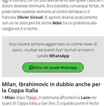
oggi e domani, con un solo allenamento alle spalle casomai il
dolore dovesse diminuire, Ibra darebbe comunque forfait. Al
posto dello svedese vedremo al centro dell’attacco il
francese
Olivier Giroud
, di opzioni diverse praticamente
non ce ne sono perché anche
Rebic
ha un problema alla
caviglia ed è a rischio.
Vuoi essere sempre aggiornato su ultime news di
sport, risultati ed eventi live? Iscriviti al nostro
canale
WhatsApp
Entra nel canale WhatsApp
Milan, Ibrahimovic in dubbio anche per
la Coppa Italia
Il
Milan
, dopo l
‘
Inter
, in settimana affronterà la
Lazio
nei
quarti di Coppa Italia, a San Siro. E a questo punto è lecito