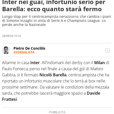
Inter nei guai, infortunio serio per
Barella: ecco quanto starà fermo
Lungo stop per il centrocampista nerazzurro, che cambia i piani
di Simone Inzaghi in vista di Serie A e Champions League. Lo
perde anche la Nazionale
24/09/24 15:16
Pietro De Conciliis
GIORNALISTA
Giornalista pubblicista e speaker radiofonico, per Virgilio
Sport si occupa di calcio con uno sguardo attento e
Allarme in casa
Inter
. All’indomani del derby con il
Milan
di
competente sui campionati di Serie B e Serie C
Paulo Fonseca, perso nel finale a causa del gol di Matteo
Gabbia, si è fermato
Nicoló Barella
, centrocampista che ha
riportato un infortunio muscolare che lo terrà ai box nelle
prossime settimane. Da valutare le condizioni della mezzala
sarda, che potrebbe lascerà maggiore spazio a
Davide
Frattesi
.