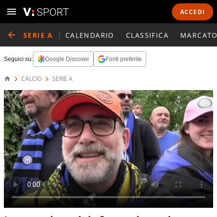
ACCEDI
SERIE A
CALENDARIO
CLASSIFICA
MARCATO
Seguici su:
Google Discover
Fonti preferite
CALCIO
SERIE A