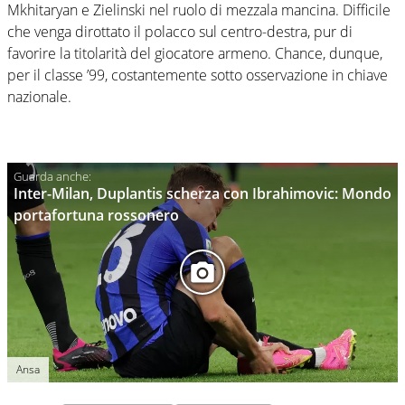
Mkhitaryan e Zielinski nel ruolo di mezzala mancina. Difficile
che venga dirottato il polacco sul centro-destra, pur di
favorire la titolarità del giocatore armeno. Chance, dunque,
per il classe ’99, costantemente sotto osservazione in chiave
nazionale.
Inter-Milan, Duplantis scherza con Ibrahimovic: Mondo
portafortuna rossonero
Ansa