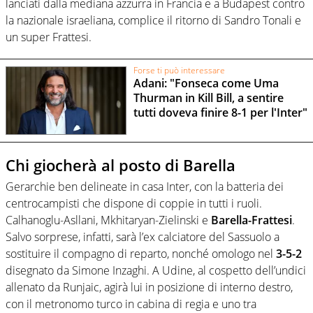
lanciati dalla mediana azzurra in Francia e a Budapest contro
la nazionale israeliana, complice il ritorno di Sandro Tonali e
un super Frattesi.
Forse ti può interessare
Adani: "Fonseca come Uma
Thurman in Kill Bill, a sentire
tutti doveva finire 8-1 per l'Inter"
Chi giocherà al posto di Barella
Gerarchie ben delineate in casa Inter, con la batteria dei
centrocampisti che dispone di coppie in tutti i ruoli.
Calhanoglu-Asllani, Mkhitaryan-Zielinski e
Barella-Frattesi
.
Salvo sorprese, infatti, sarà l’ex calciatore del Sassuolo a
sostituire il compagno di reparto, nonché omologo nel
3-5-2
disegnato da Simone Inzaghi. A Udine, al cospetto dell’undici
allenato da Runjaic, agirà lui in posizione di interno destro,
con il metronomo turco in cabina di regia e uno tra