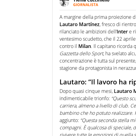
GIORNALISTA
Appassionatissima di tutto lo s
sguardo sull'extra campo, dove
A margine della prima proiezione d
riesce a restituire
Lautaro
Martínez
, fresco di rient
rilanciato le ambizioni dell’
Inter
e r
ventesimo scudetto, che il 22 aprile 
contro il
Milan
. Il capitano ricorda 
Gazzetta dello Sport
, ha svelato alc
concentrazione è tutta sul presente, 
stagione da protagonista in nerazzu
Lautaro: “Il lavoro ha r
Dopo quasi cinque mesi,
Lautaro
M
indimenticabile trionfo:
“Questo scu
carriera, almeno a livello di club. Ce
bambino che ho potuto realizzare. Far
aggiunto:
“Questa seconda stella mi
compagni. È qualcosa di speciale, d
rivivere tutte le emozioni di quella 