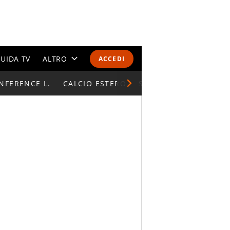
UIDA TV
ALTRO
ACCEDI
NFERENCE L.
CALENDARI E CLASSIFICHE
CALCIO ESTERO
SUPERCOPPA ITALIAN
ALTRI SPORT
MONDIALI 2026
OLIMPIADI
GOSSIP
LIFESTYLE