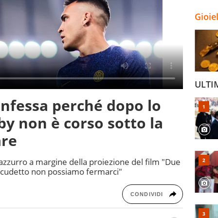
Gioie
ULTI
onfessa perché dopo lo
by non è corso sotto la
are
razzurro a margine della proiezione del film "Due
 scudetto non possiamo fermarci"
CONDIVIDI