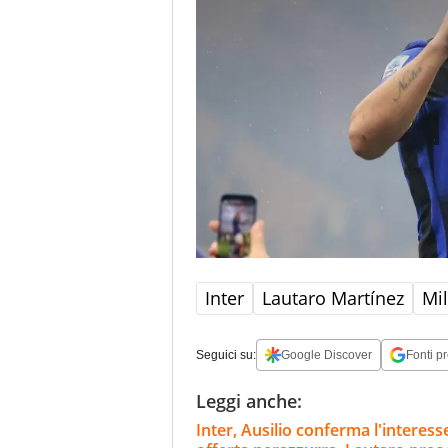
Inter
Lautaro Martínez
Mi
Seguici su:
Google Discover
Fonti pr
Leggi anche:
Inter, Ausilio conferma l'interes