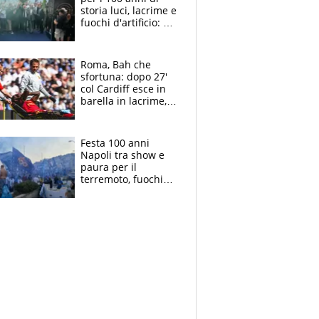
storia luci, lacrime e
fuochi d'artificio: De
Laurentiis salta al
coro anti-Juve
Roma, Bah che
sfortuna: dopo 27'
col Cardiff esce in
barella in lacrime,
Dybala rigore da
schiaffi, i giallorossi
prendono 3 gol in
Festa 100 anni
45'
Napoli tra show e
paura per il
terremoto, fuochi
d'artificio e
polemiche: andava
fermato