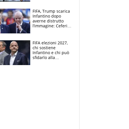
FIFA, Trump scarica
Infantino dopo
averne distrutto
l’immagine: Ceferin
sceglie la
Supercoppa per il
contrattacco
FIFA elezioni 2027,
chi sostiene
Infantino e chi può
sfidarlo alla
presidenza: la
nuova geografia del
calcio