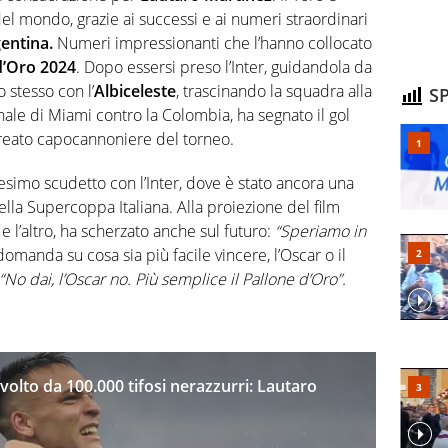
 del mondo, grazie ai successi e ai numeri straordinari
entina.
Numeri impressionanti che l’hanno collocato
d’Oro 2024
. Dopo essersi preso l’Inter, guidandola da
o stesso con l’
Albiceleste
, trascinando la squadra alla
SP
inale di Miami contro la Colombia, ha segnato il gol
ureato capocannoniere del torneo.
tesimo scudetto con l’Inter, dove è stato ancora una
ella Supercoppa Italiana. Alla proiezione del film
 e l’altro, ha scherzato anche sul futuro:
“Speriamo in
domanda su cosa sia più facile vincere, l’Oscar o il
“No dai, l’Oscar no. Più semplice il Pallone d’Oro”.
volto da 100.000 tifosi nerazzurri: Lautaro