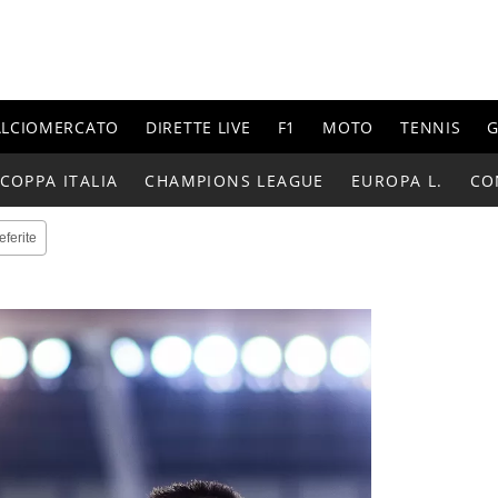
ALCIOMERCATO
DIRETTE LIVE
F1
MOTO
TENNIS
G
COPPA ITALIA
CHAMPIONS LEAGUE
EUROPA L.
CO
eferite