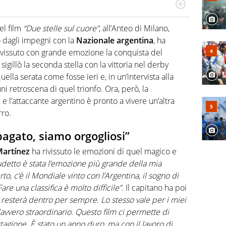
port: scrive di calcio giocato ma non rinuncia allo
 spesso si trovano risposte che il rettangolo verde non
el film
“Due stelle sul cuore”
, all’Anteo di Milano,
ro dagli impegni con la
Nazionale
argentina
, ha
ivissuto con grande emozione la conquista del
sigillò la seconda stella con la vittoria nel derby
quella serata come fosse ieri e, in un’intervista alla
uni retroscena di quel trionfo. Ora, però, la
e l’attaccante argentino è pronto a vivere un’altra
rro.
ipagato, siamo orgogliosi”
artínez
ha rivissuto le emozioni di quel magico e
detto è stata l’emozione più grande della mia
rto, c’è il Mondiale vinto con l’Argentina, il sogno di
e una classifica è molto difficile”.
Il capitano ha poi
 resterà dentro per sempre. Lo stesso vale per i miei
avvero straordinario. Questo film ci permette di
stagione. È stato un anno duro, ma con il lavoro di