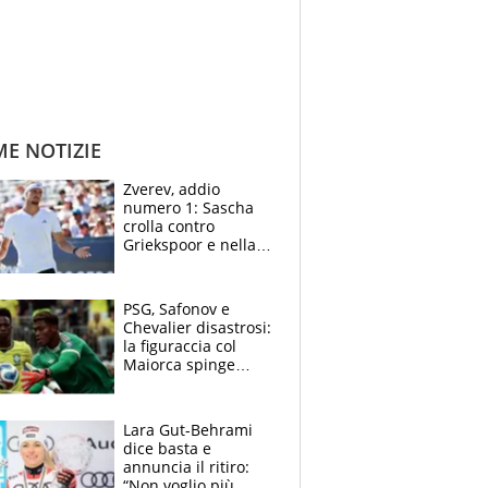
ME NOTIZIE
Zverev, addio
numero 1: Sascha
crolla contro
Griekspoor e nella
sfida a due con
Sinner si conferma
terzo. Quanti malori
PSG, Safonov e
a Montreal
Chevalier disastrosi:
la figuraccia col
Maiorca spinge
Suzuki da Luis
Enrique, Juve a
rischio beffa
Lara Gut-Behrami
dice basta e
annuncia il ritiro:
“Non voglio più