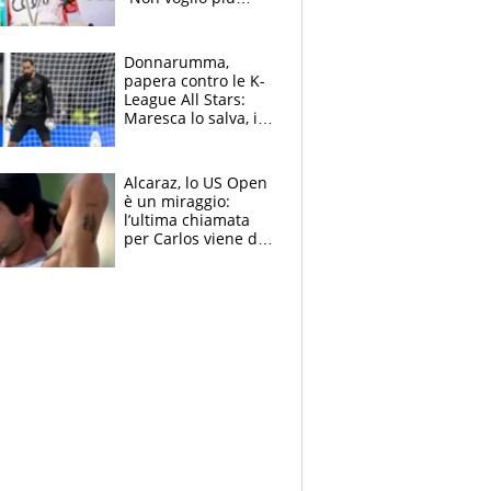
gareggiare”. Visita
decisiva per
Brignone
Donnarumma,
papera contro le K-
League All Stars:
Maresca lo salva, i
tifosi del City lo
attaccano
Alcaraz, lo US Open
è un miraggio:
l’ultima chiamata
per Carlos viene da
New York e
potrebbe
coinvolgere Serena
Williams