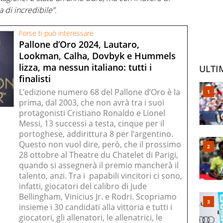
di incredibile”.
Forse ti può interessare
Pallone d’Oro 2024, Lautaro,
Lookman, Calha, Dovbyk e Hummels
lizza, ma nessun italiano: tutti i
ULTI
finalisti
L’edizione numero 68 del Pallone d’Oro è la
prima, dal 2003, che non avrà tra i suoi
protagonisti Cristiano Ronaldo e Lionel
Messi, 13 successi a testa, cinque per il
portoghese, addirittura 8 per l’argentino.
Questo non vuol dire, però, che il prossimo
28 ottobre al Theatre du Chatelet di Parigi,
quando si assegnerà il premio mancherà il
talento, anzi. Tra i papabili vincitori ci sono,
infatti, giocatori del calibro di Jude
Bellingham, Vinicius Jr. e Rodri. Scopriamo
insieme i 30 candidati alla vittoria e tutti i
giocatori, gli allenatori, le allenatrici, le