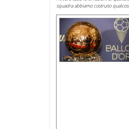
squadra abbiamo costruito qualcosa 