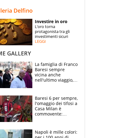
STORIE
lleria Delfino
SPECIALI
Investire in oro
L’oro torna
ESPERTI
protagonista tra gli
investimenti sicuri
LEGGI
CONTATTI
ME GALLERY
La famiglia di Franco
Baresi sempre
vicina anche
nell'ultimo viaggio,
la moglie Maura, i
figli e i suoi cari
circondati
Baresi 6 per sempre,
dall'affetto dei tifosi
l'omaggio dei tifosi a
Casa Milan è
commovente:
maglie, bandiere,
sciarpe, lacrime e
bigliettini
Napoli è mille colori:
per i 100 anni di