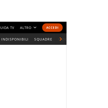
UIDA TV
ALTRO
ACCEDI
INDISPONIBILI
CALENDARI E CLASSIFICHE
SQUADRE
GIOCATORI SERIE A
ALTRI SPORT
MONDIALI 2026
OLIMPIADI
GOSSIP
LIFESTYLE