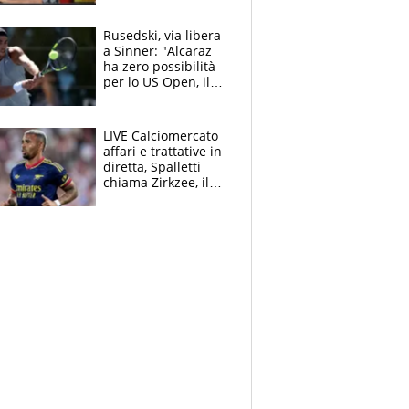
all’Inter e lancia
l'alleanza con
Rusedski, via libera
Donnarumma
a Sinner: "Alcaraz
ha zero possibilità
per lo US Open, il
2026 forse è gà
finito per lui"
LIVE Calciomercato
affari e trattative in
diretta, Spalletti
chiama Zirkzee, il
Milan valuta il
ritorno di Brahim
Diaz