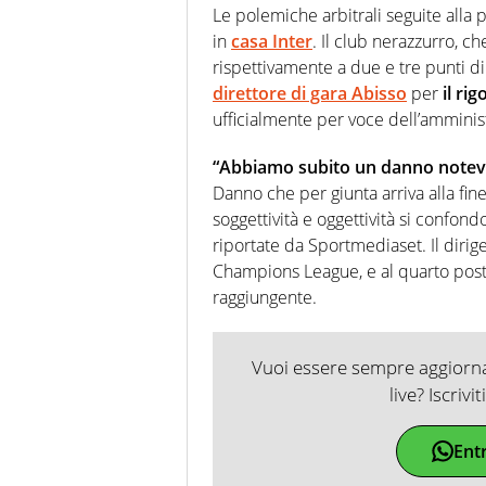
Le polemiche arbitrali seguite alla 
in
casa Inter
. Il club nerazzurro, ch
rispettivamente a due e tre punti di 
direttore di gara Abisso
per
il ri
ufficialmente per voce dell’ammini
“Abbiamo subito un danno notevol
Danno che per giunta arriva alla fin
soggettività e oggettività si confon
riportate da Sportmediaset. Il dirig
Champions League, e al quarto post
raggiungente.
Vuoi essere sempre aggiornat
live? Iscrivi
Ent