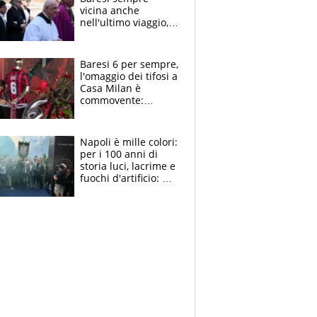
vicina anche
nell'ultimo viaggio,
la moglie Maura, i
figli e i suoi cari
circondati
Baresi 6 per sempre,
dall'affetto dei tifosi
l'omaggio dei tifosi a
Casa Milan è
commovente:
maglie, bandiere,
sciarpe, lacrime e
bigliettini
Napoli è mille colori:
per i 100 anni di
storia luci, lacrime e
fuochi d'artificio: De
Laurentiis salta al
coro anti-Juve