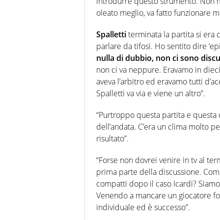
introdurre questo strumento. Non me
oleato meglio, va fatto funzionare m
Spalletti
terminata la partita si era 
parlare da tifosi. Ho sentito dire ‘ep
nulla di dubbio, non ci sono discu
non ci va neppure. Eravamo in diec
aveva l’arbitro ed eravamo tutti d
Spalletti va via e viene un altro”.
“Purtroppo questa partita e questa di
dell’andata. C’era un clima molto pes
risultato”.
“Forse non dovrei venire in tv al te
prima parte della discussione. Com
compatti dopo il caso Icardi? Siamo
Venendo a mancare un giocatore fort
individuale ed è successo”.