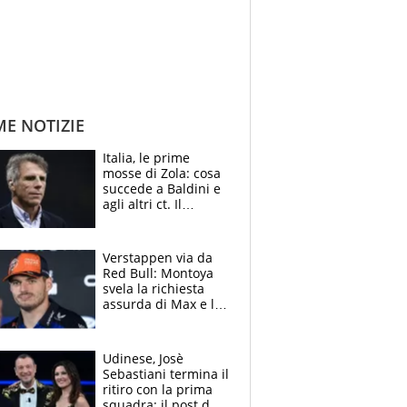
ME NOTIZIE
Italia, le prime
mosse di Zola: cosa
succede a Baldini e
agli altri ct. Il
Borussia tenta un
altro sgarbo agli
azzurri
Verstappen via da
Red Bull: Montoya
svela la richiesta
assurda di Max e lo
avverte: “Sicuro
Mercedes e
McLaren siano
Udinese, Josè
meglio?”
Sebastiani termina il
ritiro con la prima
squadra: il post del