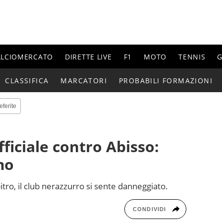
ALCIOMERCATO
DIRETTE LIVE
F1
MOTO
TENNIS
G
CLASSIFICA
MARCATORI
PROBABILI FORMAZIONI
eferite
fficiale contro Abisso:
mo
itro, il club nerazzurro si sente danneggiato.
CONDIVIDI