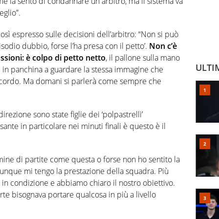
 la sento di condannare un arbitro, ma il sistema va
eglio”.
così espresso sulle decisioni dell’arbitro: “Non si può
isodio dubbio, forse l’ha presa con il petto’.
Non c’è
ssioni: è colpo di petto netto
, il pallone sulla mano
ULTI
i in panchina a guardare la stessa immagine che
’accordo. Ma domani si parlerà come sempre che
rezione sono state figlie dei ‘polpastrelli’
ante in particolare nei minuti finali è questo è il
rmine di partite come questa o forse non ho sentito la
unque mi tengo la prestazione della squadra. Più
 in condizione e abbiamo chiaro il nostro obiettivo.
e bisognava portare qualcosa in più a livello