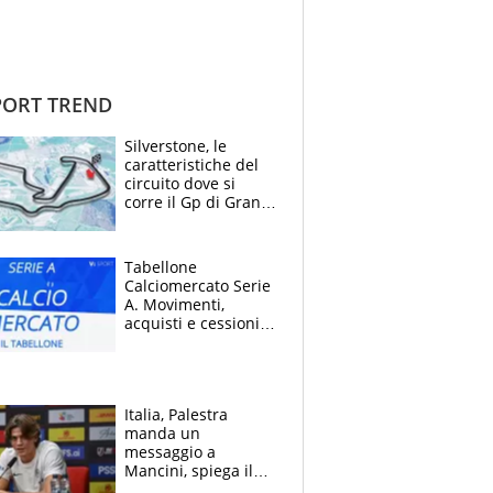
ORT TREND
Silverstone, le
caratteristiche del
circuito dove si
corre il Gp di Gran
Bretagna del
Motomondiale
Tabellone
Calciomercato Serie
A. Movimenti,
acquisti e cessioni:
estate 2026-27
Italia, Palestra
manda un
messaggio a
Mancini, spiega il
motivo del no