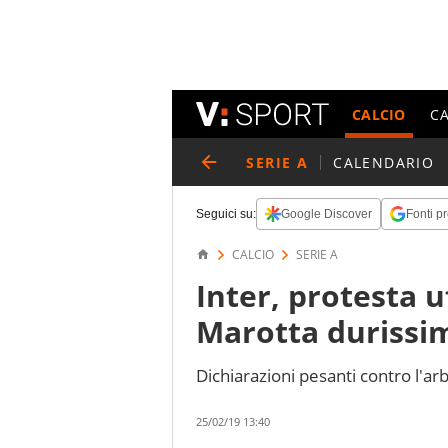
CALCIO
C
SERIE A
CALENDARIO
Seguici su:
Google Discover
Fonti pr
CALCIO
SERIE A
Inter, protesta u
Marotta durissi
Dichiarazioni pesanti contro l'arb
25/02/19 13:40