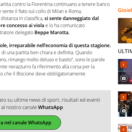
partita contro la Fiorentina continuano a tenere banco
Gioie
e sente il fiato sul collo di Milan e Roma,
distanza in classifica,
si sente danneggiato dal
gore concesso ai viola
e lo ha comunicato
stratore delegato
Beppe Marotta.
e, irreparabile nell’economia di questa stagione.
ULTI
e di una partita ben chiara e definita. Quando
dono, rimango molto deluso e basito”, sono le parole
ente nerazzurro fa riferimento alla corsa per la
o che il Biscione deve obbligatoriamente
o su ultime news di sport, risultati ed eventi
ti al nostro canale
WhatsApp
ra nel canale WhatsApp