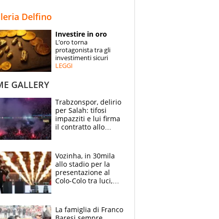
STORIE
lleria Delfino
SPECIALI
Investire in oro
L’oro torna
ESPERTI
protagonista tra gli
investimenti sicuri
LEGGI
CONTATTI
ME GALLERY
Trabzonspor, delirio
per Salah: tifosi
impazziti e lui firma
il contratto allo
stadio
Vozinha, in 30mila
allo stadio per la
presentazione al
Colo-Colo tra luci,
spettacolo, elicotteri
e paracadutisti
La famiglia di Franco
Baresi sempre