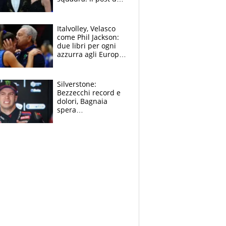
figlio di Amadeus e
Sanremo sullo
sfondo
Italvolley, Velasco
come Phil Jackson:
due libri per ogni
azzurra agli Europei.
Quello per Sylla è
“geniale”
Silverstone:
Bezzecchi record e
dolori, Bagnaia
spera
nell'antidolorifico,
Marquez si tira fuori
e vota Aprilia