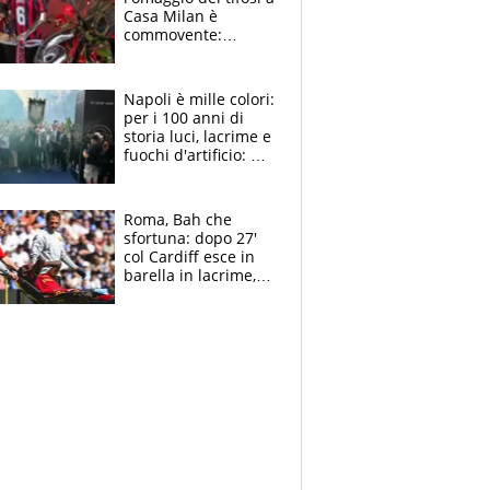
Casa Milan è
commovente:
maglie, bandiere,
sciarpe, lacrime e
bigliettini
Napoli è mille colori:
per i 100 anni di
storia luci, lacrime e
fuochi d'artificio: De
Laurentiis salta al
coro anti-Juve
Roma, Bah che
sfortuna: dopo 27'
col Cardiff esce in
barella in lacrime,
Dybala rigore da
schiaffi, i giallorossi
prendono 3 gol in
45'