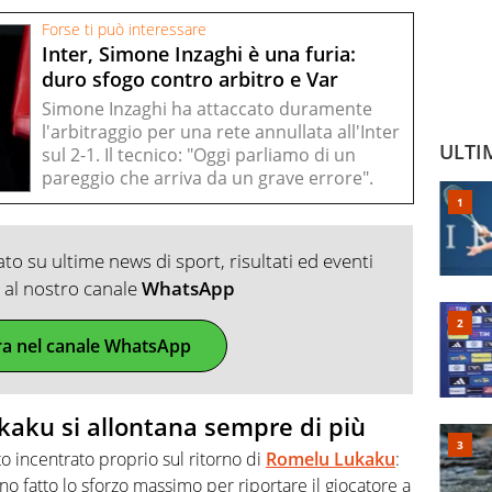
Forse ti può interessare
Inter, Simone Inzaghi è una furia:
duro sfogo contro arbitro e Var
Simone Inzaghi ha attaccato duramente
l'arbitraggio per una rete annullata all'Inter
ULTI
sul 2-1. Il tecnico: "Oggi parliamo di un
pareggio che arriva da un grave errore".
o su ultime news di sport, risultati ed eventi
ti al nostro canale
WhatsApp
ra nel canale WhatsApp
ukaku si allontana sempre di più
to incentrato proprio sul ritorno di
Romelu Lukaku
:
no fatto lo sforzo massimo per riportare il giocatore a