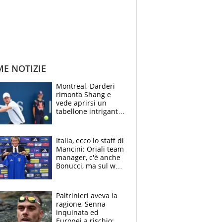
ME NOTIZIE
Montreal, Darderi
rimonta Shang e
vede aprirsi un
tabellone intrigante:
"Penso solo a
Borges, ma sono
felice del mio livello"
Italia, ecco lo staff di
Mancini: Oriali team
manager, c'è anche
Bonucci, ma sul web
infuria la polemica
Paltrinieri aveva la
ragione, Senna
inquinata ed
Europei a rischio: