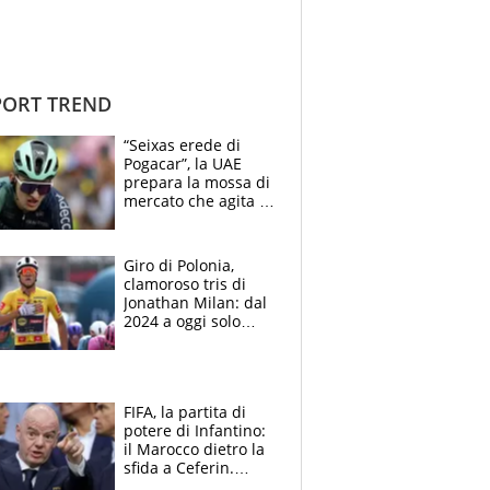
ORT TREND
“Seixas erede di
Pogacar”, la UAE
prepara la mossa di
mercato che agita la
Francia. Ciccone,
che beffa alla Vuelta
a Burgos
Giro di Polonia,
clamoroso tris di
Jonathan Milan: dal
2024 a oggi solo
Pogacar ha vinto più
di lui. Bene Romele
e Skerl
FIFA, la partita di
potere di Infantino:
il Marocco dietro la
sfida a Ceferin.
Scontro sul