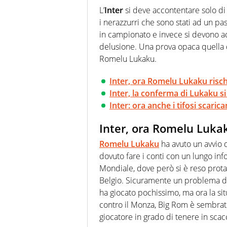
innata di trovare la notizia do
L’
Inter
si deve accontentare solo di
i nerazzurri che sono stati ad un pas
in campionato e invece si devono a
delusione. Una prova opaca quella 
Romelu Lukaku.
Inter, ora Romelu Lukaku risch
Inter, la conferma di Lukaku s
Inter: ora anche i tifosi scari
Inter, ora Romelu Lukak
Romelu Lukaku
ha avuto un avvio d
dovuto fare i conti con un lungo info
Mondiale, dove però si è reso prota
Belgio. Sicuramente un problema di
ha giocato pochissimo, ma ora la situ
contro il Monza, Big Rom è sembrat
giocatore in grado di tenere in scac