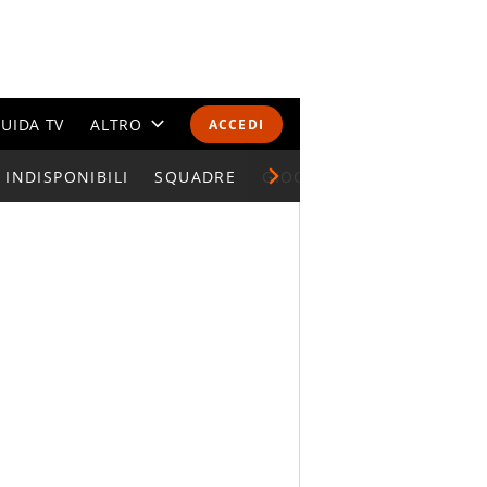
UIDA TV
ALTRO
ACCEDI
INDISPONIBILI
CALENDARI E CLASSIFICHE
SQUADRE
GIOCATORI SERIE A
ALTRI SPORT
MONDIALI 2026
OLIMPIADI
GOSSIP
LIFESTYLE