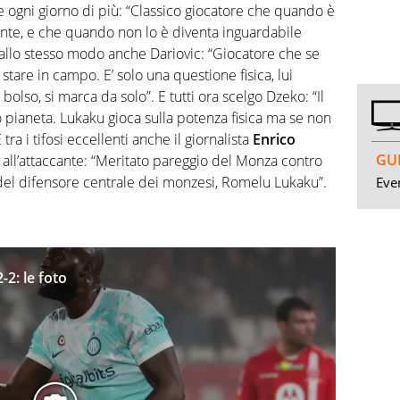
gni giorno di più: “Classico giocatore che quando è
pante, e che quando non lo è diventa inguardabile
allo stesso modo anche Dariovic: “Giocatore che se
 stare in campo. E’ solo una questione fisica, lui
bolso, si marca da solo”. E tutti ora scelgo Dzeko: “Il
 pianeta. Lukaku gioca sulla potenza fisica ma se non
ra i tifosi eccellenti anche il giornalista
Enrico
GUI
all’attaccante: “Meritato pareggio del Monza contro
e del difensore centrale dei monzesi, Romelu Lukaku”.
Even
-2: le foto