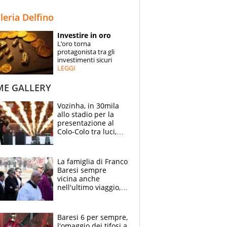
STORIE
lleria Delfino
SPECIALI
Investire in oro
L’oro torna
ESPERTI
protagonista tra gli
investimenti sicuri
LEGGI
CONTATTI
ME GALLERY
Vozinha, in 30mila
allo stadio per la
presentazione al
Colo-Colo tra luci,
spettacolo, elicotteri
e paracadutisti
La famiglia di Franco
Baresi sempre
vicina anche
nell'ultimo viaggio,
la moglie Maura, i
figli e i suoi cari
circondati
Baresi 6 per sempre,
dall'affetto dei tifosi
l'omaggio dei tifosi a