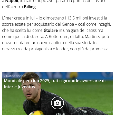
a
Napoli
, tra l’altro dopo aver parato la prima conclusione
dell’azzurro
Billing
.
L’Inter crede in lui – lo dimostrano i 13,5 milioni investiti la
scorsa estate per acquistarlo dal Genoa – così come Inzaghi,
che ha scelto lui come
titolare
in una gara delicatissima
come quella di stasera. A Rotterdam, di fatto, Martinez può
davvero iniziare un nuovo capitolo della sua storia in
nerazzurro: da protagonista e leader, non più da promessa.
Mondiale per club 2025, tutti i gironi: le avversarie di
Inter e Juventus