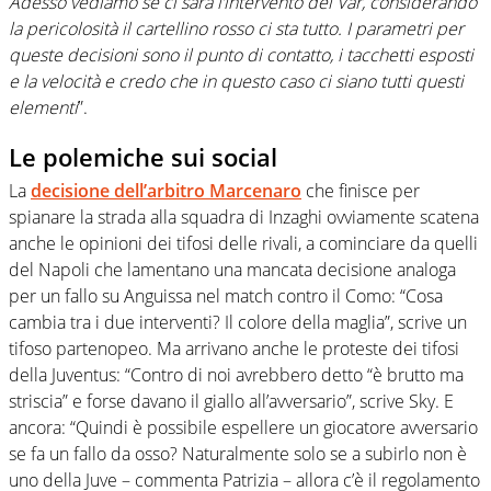
Adesso vediamo se ci sarà l’intervento del Var, considerando
la pericolosità il cartellino rosso ci sta tutto. I parametri per
queste decisioni sono il punto di contatto, i tacchetti esposti
e la velocità e credo che in questo caso ci siano tutti questi
elementi
”.
Le polemiche sui social
La
decisione dell’arbitro Marcenaro
che finisce per
spianare la strada alla squadra di Inzaghi ovviamente scatena
anche le opinioni dei tifosi delle rivali, a cominciare da quelli
del Napoli che lamentano una mancata decisione analoga
per un fallo su Anguissa nel match contro il Como: “Cosa
cambia tra i due interventi? Il colore della maglia”, scrive un
tifoso partenopeo. Ma arrivano anche le proteste dei tifosi
della Juventus: “Contro di noi avrebbero detto “è brutto ma
striscia” e forse davano il giallo all’avversario”, scrive Sky. E
ancora: “Quindi è possibile espellere un giocatore avversario
se fa un fallo da osso? Naturalmente solo se a subirlo non è
uno della Juve – commenta Patrizia – allora c’è il regolamento