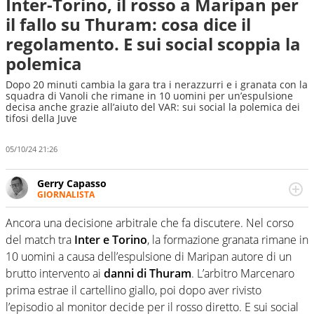
Inter-Torino, il rosso a Maripan per
il fallo su Thuram: cosa dice il
regolamento. E sui social scoppia la
polemica
Dopo 20 minuti cambia la gara tra i nerazzurri e i granata con la
squadra di Vanoli che rimane in 10 uomini per un’espulsione
decisa anche grazie all’aiuto del VAR: sui social la polemica dei
tifosi della Juve
05/10/24 21:26
Gerry Capasso
GIORNALISTA
Per lui gli sport americani non hanno segreti: basket,
football, baseball e la capacità innata di trovare la notizia
Ancora una decisione arbitrale che fa discutere. Nel corso
dove altri non vedono granché
del match tra
Inter e Torino
, la formazione granata rimane in
10 uomini a causa dell’espulsione di Maripan autore di un
brutto intervento ai
danni di Thuram
. L’arbitro Marcenaro
prima estrae il cartellino giallo, poi dopo aver rivisto
l’episodio al monitor decide per il rosso diretto. E sui social