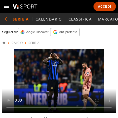
ACCEDI
SERIE A
CALENDARIO
CLASSIFICA
MARCATO
Seguici su:
Google Discover
Fonti preferite
CALCIO
SERIE A