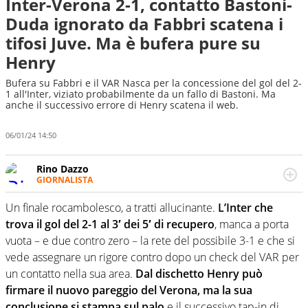
Inter-Verona 2-1, contatto Bastoni-
Duda ignorato da Fabbri scatena i
tifosi Juve. Ma è bufera pure su
Henry
Bufera su Fabbri e il VAR Nasca per la concessione del gol del 2-
1 all'Inter, viziato probabilmente da un fallo di Bastoni. Ma
anche il successivo errore di Henry scatena il web.
06/01/24 14:50
Rino Dazzo
GIORNALISTA
Se mai ci fosse modo di traslare il glossario del calcio in
una nicchia di esperti, lui ne farebbe parte. Non si perde
Un finale rocambolesco, a tratti allucinante.
L’Inter che
una svista arbitrale né gli umori social del mondo delle
trova il gol del 2-1 al 3′ dei 5′ di recupero
, manca a porta
curve
vuota – e due contro zero – la rete del possibile 3-1 e che si
vede assegnare un rigore contro dopo un check del VAR per
un contatto nella sua area.
Dal dischetto Henry può
firmare il nuovo pareggio del Verona, ma la sua
conclusione si stampa sul palo
e il successivo tap-in di