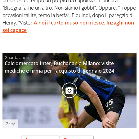
un secondo tempo un po’ più da capolista”. E ancora:
“Bisogna farne un altro. Non siamo i gobbi”. Oppure: “Troppe
occasioni fallite, temo la beffa”. E quindi, dopo il pareggio di
Henry: “Visto?
A
noi il corto muso non riesce. Inzaghi non
sei capace
“.
Calciomercato Inter, Buchanan a Milano: visite
mediche e firma per l'acquisto di gennaio 2024
Getty