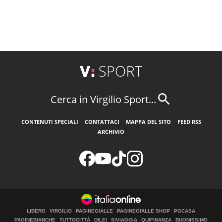
Cerca in Virgilio Sport...
CONTENUTI SPECIALI
CONTATTACI
MAPPA DEL SITO
FEED RSS
ARCHIVIO
LIBERO
VIRGILIO
PAGINEGIALLE
PAGINEGIALLE SHOP
PGCASA
PAGINEBIANCHE
TUTTOCITTÀ
DILEI
SIVIAGGIA
QUIFINANZA
BUONISSIMO