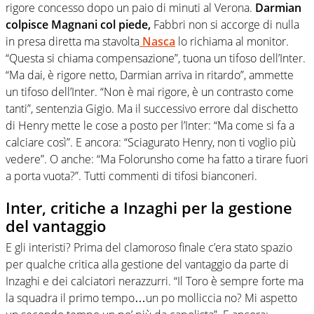
rigore concesso dopo un paio di minuti al Verona.
Darmian
colpisce Magnani col piede,
Fabbri non si accorge di nulla
in presa diretta ma stavolta
Nasca
lo richiama al monitor.
“Questa si chiama compensazione”, tuona un tifoso dell’Inter.
“Ma dai, è rigore netto, Darmian arriva in ritardo”, ammette
un tifoso dell’Inter. “Non è mai rigore, è un contrasto come
tanti”, sentenzia Gigio. Ma il successivo errore dal dischetto
di Henry mette le cose a posto per l’Inter: “Ma come si fa a
calciare così”. E ancora: “Sciagurato Henry, non ti voglio più
vedere”. O anche: “Ma Folorunsho come ha fatto a tirare fuori
a porta vuota?”. Tutti commenti di tifosi bianconeri.
Inter, critiche a Inzaghi per la gestione
del vantaggio
E gli interisti? Prima del clamoroso finale c’era stato spazio
per qualche critica alla gestione del vantaggio da parte di
Inzaghi e dei calciatori nerazzurri. “Il Toro è sempre forte ma
la squadra il primo tempo…un po molliccia no? Mi aspetto