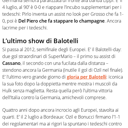
Germania sembra paralizzata di fronte alla banda Lippi. E’ il
4 luglio, al 90′ è 0-0 e riappare l’incubo supplementari per i
tedeschi: Pirlo inventa un assist no look per Grosso che fa 1-
0, poi è
Del Piero che fa stappare lo champagne
. Ancora
lacrime per i tedeschi.
L’ultimo show di Balotelli
Si passa al 2012, semifinale degli Europei. E’ il Balotelli-day:
due gol straordinari di SuperMario – il primo su assist di
Cassano
, il secondo con una fucilata dalla distanza –
stendono ancora la Germania (inutile il gol di Ozil nel finale).
E’ l’ultimo vero grande giorno di
gloria per Balotelli
: iconica
la sua foto dopo la doppietta mentre mostra i muscoli da
Hulk senza maglietta. Resta quella però l’ultima vittoria
dell’Italia contro la Germania, amichevoli comprese.
Quattro anni dopo ancora incrocio agli Europei, stavolta ai
quarti. E’ il 2 luglio a Bordeaux: Ozil e Bonucci firmano l’1-1
dei regolamentari ma ai rigori la spuntano i tedeschi contro