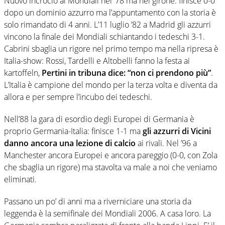
Nuovo incrocio ai Mondiali nel ’78 ma nel girone: finisce 0-0
dopo un dominio azzurro ma l’appuntamento con la storia è
solo rimandato di 4 anni. L’11 luglio ’82 a Madrid gli azzurri
vincono la finale dei Mondiali schiantando i tedeschi 3-1.
Cabrini sbaglia un rigore nel primo tempo ma nella ripresa è
Italia-show: Rossi, Tardelli e Altobelli fanno la festa ai
kartoffeln,
Pertini in tribuna dice: “non ci prendono più”
.
L’Italia è campione del mondo per la terza volta e diventa da
allora e per sempre l’incubo dei tedeschi.
Nell’88 la gara di esordio degli Europei di Germania è
proprio Germania-Italia: finisce 1-1 ma
gli azzurri di Vicini
danno ancora una lezione di calcio
ai rivali. Nel ’96 a
Manchester ancora Europei e ancora pareggio (0-0, con Zola
che sbaglia un rigore) ma stavolta va male a noi che veniamo
eliminati.
Passano un po’ di anni ma a riverniciare una storia da
leggenda è la semifinale dei Mondiali 2006. A casa loro. La