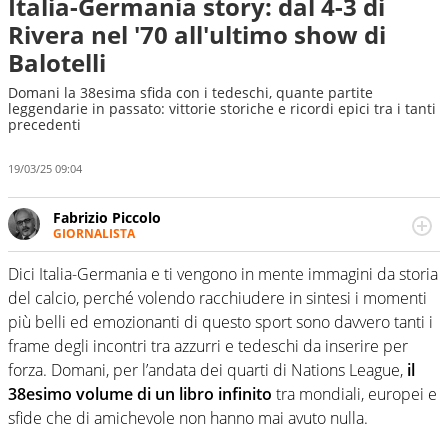
Italia-Germania story: dal 4-3 di
Rivera nel '70 all'ultimo show di
Balotelli
Domani la 38esima sfida con i tedeschi, quante partite
leggendarie in passato: vittorie storiche e ricordi epici tra i tanti
precedenti
19/03/25 09:04
Fabrizio Piccolo
GIORNALISTA
Nella sua carriera ha seguito numerose manifestazioni
sportive e collaborato con agenzie e testate. Esperienza,
Dici Italia-Germania e ti vengono in mente immagini da storia
competenza, conoscenza e memoria storica. Si occupa
del calcio, perché volendo racchiudere in sintesi i momenti
prevalentemente di calcio
più belli ed emozionanti di questo sport sono davvero tanti i
frame degli incontri tra azzurri e tedeschi da inserire per
forza. Domani, per l’andata dei quarti di Nations League,
il
38esimo volume di un libro infinito
tra mondiali, europei e
sfide che di amichevole non hanno mai avuto nulla.