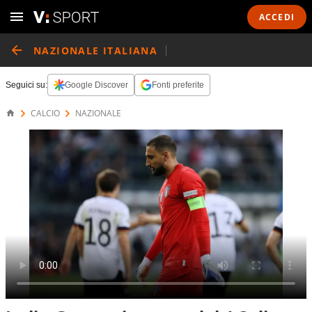
ACCEDI
NAZIONALE ITALIANA
Seguici su:
Google Discover
Fonti preferite
CALCIO
NAZIONALE