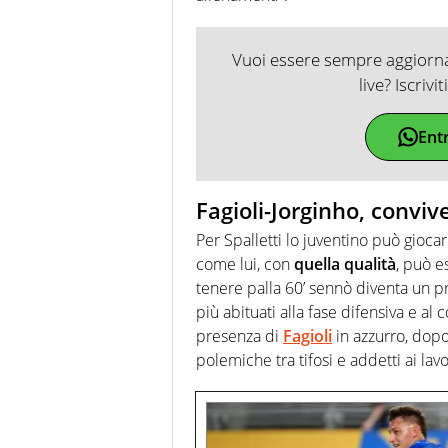
Vuoi essere sempre aggiornat
live? Iscrivi
Ent
Fagioli-Jorginho, conviv
Per Spalletti lo juventino può gioca
come lui, con
quella qualità
, può e
tenere palla 60’ sennò diventa un pr
più abituati alla fase difensiva e al
presenza di
Fagioli
in azzurro, dop
polemiche tra tifosi e addetti ai lavo