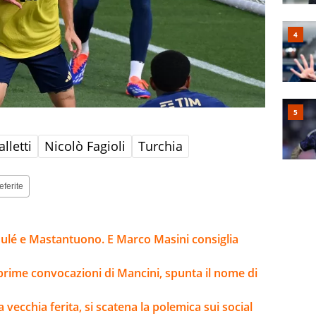
lletti
Nicolò Fagioli
Turchia
eferite
 Soulé e Mastantuono. E Marco Masini consiglia
 prime convocazioni di Mancini, spunta il nome di
 vecchia ferita, si scatena la polemica sui social