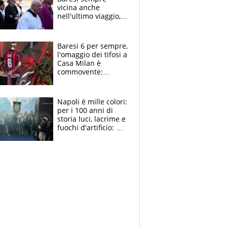
vicina anche
nell'ultimo viaggio,
la moglie Maura, i
figli e i suoi cari
circondati
Baresi 6 per sempre,
dall'affetto dei tifosi
l'omaggio dei tifosi a
Casa Milan è
commovente:
maglie, bandiere,
sciarpe, lacrime e
bigliettini
Napoli è mille colori:
per i 100 anni di
storia luci, lacrime e
fuochi d'artificio: De
Laurentiis salta al
coro anti-Juve