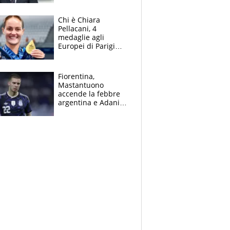
figlio Daniele
Chi è Chiara
Pellacani, 4
medaglie agli
Europei di Parigi
2026, papà
Giampaolo
giornalista, mamma
Fiorentina,
insegnante e il
Mastantuono
fratello calciatore
accende la febbre
argentina e Adani
impazzisce. Ma
Antognoni ‘rovina la
festa’ a Commisso