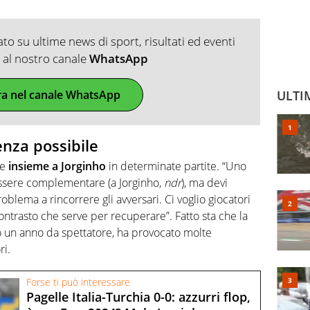
o su ultime news di sport, risultati ed eventi
ti al nostro canale
WhatsApp
ra nel canale WhatsApp
ULTI
enza possibile
re
insieme a Jorginho
in determinate partite. “Uno
ssere complementare (a Jorginho,
ndr
), ma devi
oblema a rincorrere gli avversari. Ci voglio giocatori
 contrasto che serve per recuperare”. Fatto sta che la
o un anno da spettatore, ha provocato molte
ri.
Forse ti può interessare
Pagelle Italia-Turchia 0-0: azzurri flop,