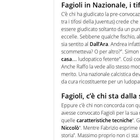
Fagioli in Nazionale, i t
C’è chi ha giudicato la pre-convoca
tra i tifosi della Juventus) crede che
essere giudicato soltanto da un punto
eccelle. Sebbene qualche fischio, a
sia sentito al
Dall’Ara
. Andrea infatt
scommetteva? O per altro?”. Simon è
casa
… ludopatico fetente”. Così c
Anche Raffo la vede allo stesso mod
merito. Una nazionale calcistica de
da cura ricostituente per un ludop
Fagioli, c’è chi sta dall
Eppure c’è chi non concorda con qu
avesse convocato Fagioli per la sua 
quelle
caratteristiche tecniche
“. 
Niccolò
“. Mentre Fabrizio esprime 
storia”. Massimo proprio non ci sta: 