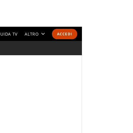
UIDA TV
ALTRO
ACCEDI
CALENDARI E CLASSIFICHE
ALTRI SPORT
MONDIALI 2026
OLIMPIADI
GOSSIP
LIFESTYLE