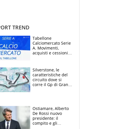
ORT TREND
Tabellone
Calciomercato Serie
A. Movimenti,
acquisti e cessioni:
estate 2026-27
Silverstone, le
caratteristiche del
circuito dove si
corre il Gp di Gran
Bretagna del
Motomondiale
Ostiamare, Alberto
De Rossi nuovo
presidente: il
compito e gli
obiettivi ricevuti dal