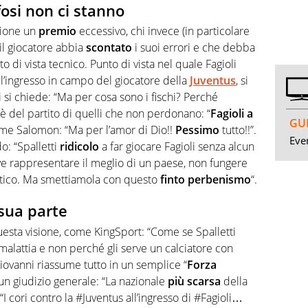
ifosi non ci stanno
zione un
premio
eccessivo, chi invece (in particolare
 il giocatore abbia
scontato
i suoi errori e che debba
 di vista tecnico. Punto di vista nel quale Fagioli
ll’ingresso in campo del giocatore della
Juventus
, si
i si chiede: “Ma per cosa sono i fischi? Perché
 del partito di quelli che non perdonano: “
Fagioli a
GUI
ome Salomon: “Ma per l’amor di Dio!!
Pessimo
tutto!!”.
Even
o: “Spalletti
ridicolo
a far giocare Fagioli senza alcun
ve rappresentare il meglio di un paese, non fungere
atico. Ma smettiamola con questo
finto perbenismo
“.
a sua parte
esta visione, come KingSport: “Come se Spalletti
malattia e non perché gli serve un calciatore con
Giovanni riassume tutto in un semplice “
Forza
un giudizio generale: “La nazionale
più scarsa
della
“I cori contro la #Juventus all’ingresso di #Fagioli…