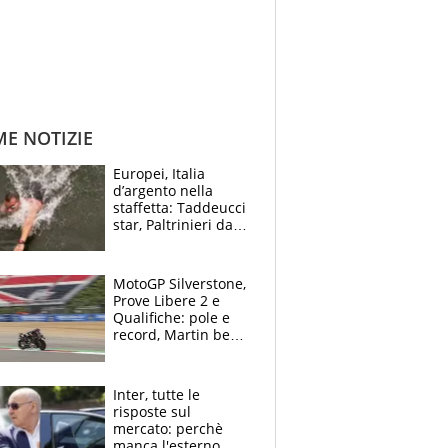
ME NOTIZIE
Europei, Italia
d’argento nella
staffetta: Taddeucci
star, Paltrinieri da
leggenda. Greg
svela la profezia di
Padre Pio
MotoGP Silverstone,
Prove Libere 2 e
Qualifiche: pole e
record, Martin beffa
tutti. Prima fila
Aprilia
Inter, tutte le
risposte sul
mercato: perchè
manca l'esterno,