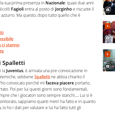
lla sua prima presenza in
Nazionale
: quasi due anni
 Nicolò
Fagioli
entra al posto di
Jorginho
e riscuote il
 azzurro. Ma questo, dopo tutto quello che è
tti
ssibile
n ci stanno
rte
i Spalletti
n la
Juventus
, è arrivata una pre-convocazione in
polemiche, sebbene
Spalletti
ne abbia chiarito il
 – l’ho convocato perché mi
faceva piacere
portarlo,
tato. Poi per lui questi giorni sono fondamentali,
sempre che i giocatori sono sempre stanchi… Lui si è
monitorato, sappiamo quanti metri ha fatto e in quanto
 ho i dati per valutare e lui ha fatto tutti gli