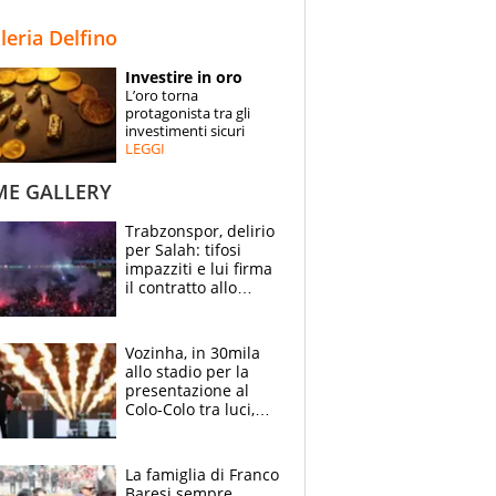
STORIE
lleria Delfino
SPECIALI
Investire in oro
L’oro torna
ESPERTI
protagonista tra gli
investimenti sicuri
LEGGI
CONTATTI
ME GALLERY
Trabzonspor, delirio
per Salah: tifosi
impazziti e lui firma
il contratto allo
stadio
Vozinha, in 30mila
allo stadio per la
presentazione al
Colo-Colo tra luci,
spettacolo, elicotteri
e paracadutisti
La famiglia di Franco
Baresi sempre