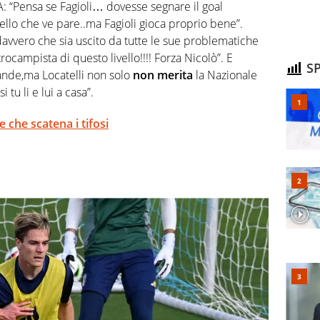
: “Pensa se Fagioli… dovesse segnare il goal
ello che ve pare..ma Fagioli gioca proprio bene”.
vvero che sia uscito da tutte le sue problematiche
campista di questo livello!!!! Forza Nicolò”. E
SP
rande,ma Locatelli non solo
non merita
la Nazionale
tu li e lui a casa”.
se che scatena i tifosi