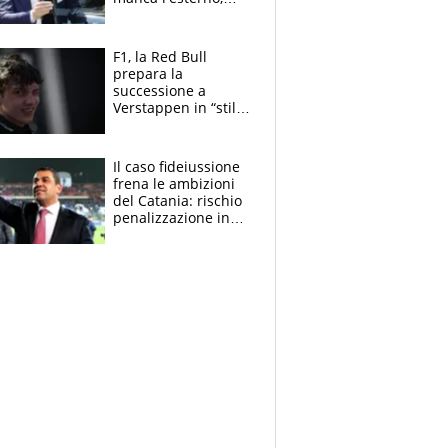
perchè Romero è
sfumato, quale è il
vero obiettivo di
F1, la Red Bull
Marotta
prepara la
successione a
Verstappen in “stile
Antonelli”. Colapinto
derubato, che
attacco all’Italia
Il caso fideiussione
frena le ambizioni
del Catania: rischio
penalizzazione in
classifica, cosa
succede?