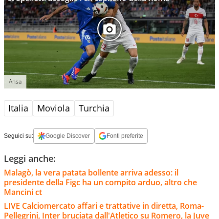
Ansa
Italia
Moviola
Turchia
Seguici su:
Google Discover
Fonti preferite
Leggi anche:
Malagò, la vera patata bollente arriva adesso: il
presidente della Figc ha un compito arduo, altro che
Mancini ct
LIVE Calciomercato affari e trattative in diretta, Roma-
Pellegrini, Inter bruciata dall'Atletico su Romero, la Juve