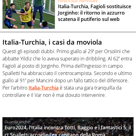
Forse ti può interessare
Italia-Turchia, Fagioli sostituisce
Jorginho: il ritorno in azzurro
scatena il putiferio sul web
Italia-Turchia, i casi da moviola
Questi gli episodi dubbi. Primo giallo al 29′ per Orsolini che
abbatte Yildiz che lo aveva superato in dribbling. Al 62′ entra
Fagioli al posto di Jorginho. Prima dell’ingresso in campo
Spalletti ha abbracciato il centrocampista. Secondo e ultimo
giallo al 91′ per Mancini dopo un fallo tattico del difensore.
Per l’arbitro
Italia-Turchia
è stata una gara tranquilla da
controllare e il Var non è mai dovuto intervenire.
Euro2024, l'Italia incontra Totti, Baggio e i fantastici 5: il
ct Spalletti accoglie l'ex capitano della Roma