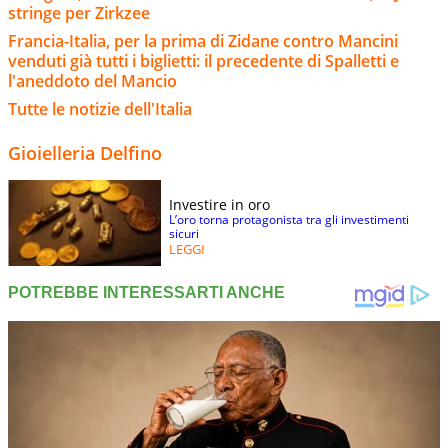
stringe per Zirkzee
Francia-Italia, per la prima di Zidane contro Mancini
venduti già tutti i biglietti: il precedente di Spalletti e
l'aneddoto del Mancio
Tutte le notizie dell'Italia
Gioielleria Delfino
Investire in oro
L’oro torna protagonista tra gli investimenti
sicuri
LEGGI