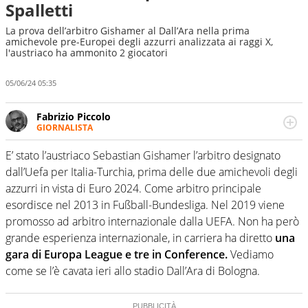
Spalletti
La prova dell’arbitro Gishamer al Dall’Ara nella prima
amichevole pre-Europei degli azzurri analizzata ai raggi X,
l'austriaco ha ammonito 2 giocatori
05/06/24 05:35
Fabrizio Piccolo
GIORNALISTA
Nella sua carriera ha seguito numerose manifestazioni
sportive e collaborato con agenzie e testate. Esperienza,
E’ stato l’austriaco Sebastian Gishamer l’arbitro designato
competenza, conoscenza e memoria storica. Si occupa
dall’Uefa per Italia-Turchia, prima delle due amichevoli degli
prevalentemente di calcio
azzurri in vista di Euro 2024. Come arbitro principale
esordisce nel 2013 in Fußball-Bundesliga. Nel 2019 viene
promosso ad arbitro internazionale dalla UEFA. Non ha però
grande esperienza internazionale, in carriera ha diretto
una
gara di Europa League e tre in Conference.
Vediamo
come se l’è cavata ieri allo stadio Dall’Ara di Bologna.