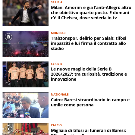
SERIE A
Milan, Amorim è già l’anti-Allegri: altro
che obiettivo quarto posto. E domani
c’è il Chelsea, dove vederla in tv
MONDIALI
Trabzonspor, delirio per Salah: tifosi
impazziti e lui firma il contratto allo
stadio
SERIE B
Le nuove maglie della Serie B
2026/2027: tra curiosità, tradizione e
innovazione
NAZIONALE
Cairo: Baresi straordinario in campo e
umile come persona
CALCIO
Migliaia di tifosi ai funerali di Baresi: