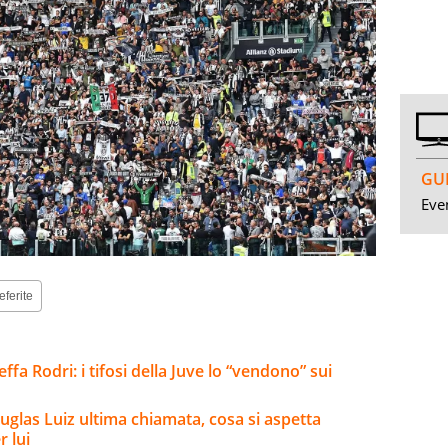
GUI
Even
eferite
ffa Rodri: i tifosi della Juve lo “vendono” sui
uglas Luiz ultima chiamata, cosa si aspetta
 lui