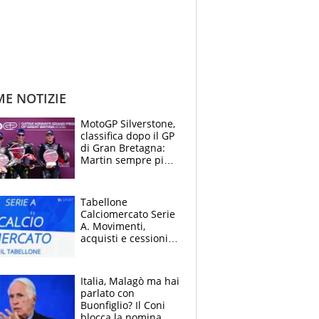
ME NOTIZIE
MotoGP Silverstone,
classifica dopo il GP
di Gran Bretagna:
Martin sempre più
leader, ma
Bezzecchi avanza
Tabellone
Calciomercato Serie
A. Movimenti,
acquisti e cessioni:
estate 2026-27
Italia, Malagò ma hai
parlato con
Buonfiglio? Il Coni
blocca la nomina di