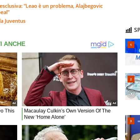
 esclusiva: “Leao è un problema, Alajbegovic
peal”
la Juventus
SP