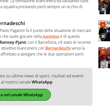
ione. La formazione bianconera sta valutando tutte
e la squadra prestando però sempre un occhio di
ernadeschi
 Paolo Paganini fa il punto della situazione di mercato
li che vuole giocare nella
Juventus
e di questo
Ramsey-Pjanic
con il Barcellona, c’è stato di recente
o obiettivo bianconero con
Bernardeschi
verso la
e affrettato a spiegare che le due operazioni però
o su ultime news di sport, risultati ed eventi
ti al nostro canale
WhatsApp
ra nel canale WhatsApp