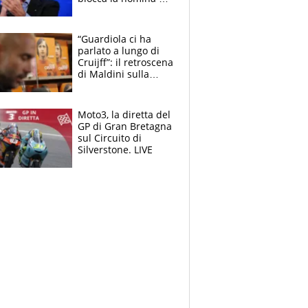
Diana Bianchedi
“Guardiola ci ha
parlato a lungo di
Cruijff”: il retroscena
di Maldini sulla
Nazionale e sul
sogno interrotto
Moto3, la diretta del
GP di Gran Bretagna
sul Circuito di
Silverstone. LIVE