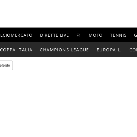
ALCIOMERCATO
DIRETTE LIVE
F1
MOTO
TENNIS
G
COPPA ITALIA
CHAMPIONS LEAGUE
EUROPA L.
CO
eferite