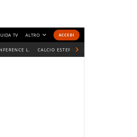
UIDA TV
ALTRO
ACCEDI
NFERENCE L.
CALENDARI E CLASSIFICHE
CALCIO ESTERO
SUPERCOPPA ITALIAN
ALTRI SPORT
MONDIALI 2026
OLIMPIADI
GOSSIP
LIFESTYLE