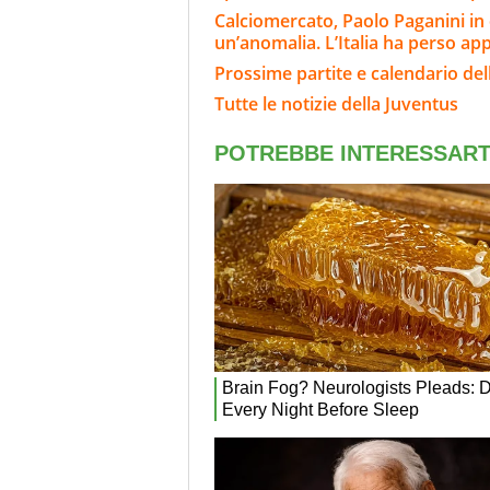
Calciomercato, Paolo Paganini in
un’anomalia. L’Italia ha perso ap
Prossime partite e calendario del
Tutte le notizie della Juventus