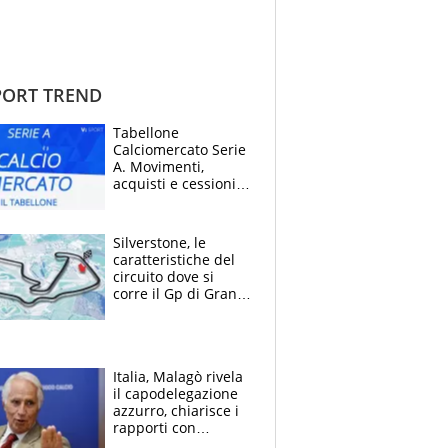
ORT TREND
Tabellone
Calciomercato Serie
A. Movimenti,
acquisti e cessioni:
estate 2026-27
Silverstone, le
caratteristiche del
circuito dove si
corre il Gp di Gran
Bretagna del
Motomondiale
Italia, Malagò rivela
il capodelegazione
azzurro, chiarisce i
rapporti con
Mancini e Conte e si