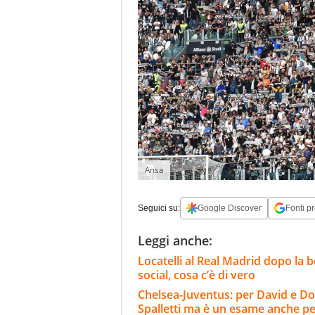
Ansa
Seguici su:
Google Discover
Fonti pr
Leggi anche:
Locatelli al Real Madrid dopo la be
social, cosa c’è di vero
Chelsea-Juventus: per David e Do
Spalletti ma è un esame anche per