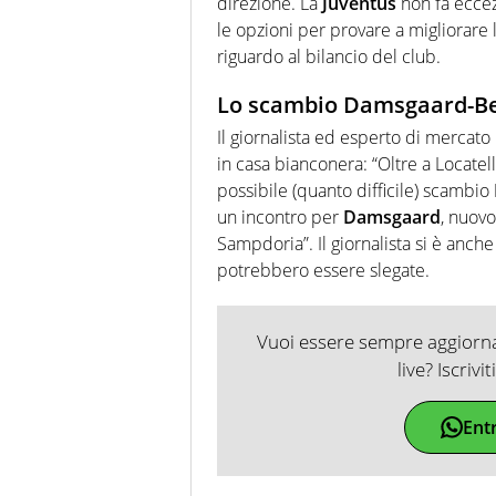
direzione. La
Juventus
non fa eccez
le opzioni per provare a migliorar
riguardo al bilancio del club.
Lo scambio Damsgaard-B
Il giornalista ed esperto di mercato
in casa bianconera: “Oltre a Locatel
possibile (quanto difficile) scambio
un incontro per
Damsgaard
, nuov
Sampdoria”. Il giornalista si è anch
potrebbero essere slegate.
Vuoi essere sempre aggiornat
live? Iscrivi
Ent