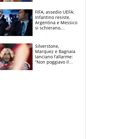
schiera su caso
Infantino
FIFA, assedio UEFA:
Infantino resiste.
Argentina e Messico
si schierano,
CONCACAF spaccata
Silverstone,
Marquez e Bagnaia
lanciano l’allarme:
“Non poggiavo il
ginocchio, dobbiamo
capire cosa è
successo”