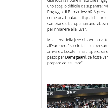
Gianluca fa notare infatti che l’inga
uno scoglio difficile da superare: “V
l’ingaggio di Bernardeschi? A presc
come una boutade di qualche procu
campione d’Europa non andrebbe ma
per rimanere alla Juve”.
Ma i tifosi della Juve ci sperano vis
all’Europeo: “Faccio fatico a pensare
arrivare a Locatelli ma ci spero, s
pazzo per
Damsgaard
, se fosse ve
preparo ad esultare”.