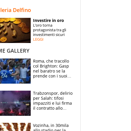
STORIE
lleria Delfino
SPECIALI
Investire in oro
L’oro torna
ESPERTI
protagonista tra gli
investimenti sicuri
LEGGI
CONTATTI
ME GALLERY
Roma, che tracollo
col Brighton: Gasp
nel baratro se la
prende con i suoi
cambiando tutti
Trabzonspor, delirio
per Salah: tifosi
impazziti e lui firma
il contratto allo
stadio
Vozinha, in 30mila
allo stadio per la