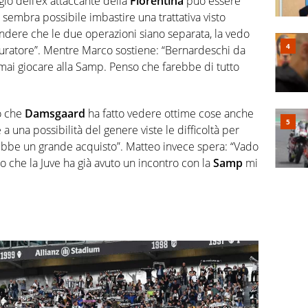
ggio dell’ex attaccante della
Fiorentina
può essere
i sembra possibile imbastire una trattativa visto
indere che le due operazioni siano separata, la vedo
ratore”. Mentre Marco sostiene: “Bernardeschi da
i giocare alla Samp. Penso che farebbe di tutto
to che
Damsgaard
ha fatto vedere ottime cose anche
 a una possibilità del genere viste le difficoltà per
arebbe un grande acquisto”. Matteo invece spera: “Vado
ro che la Juve ha già avuto un incontro con la
Samp
mi