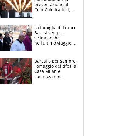
presentazione al
Colo-Colo tra luci,
spettacolo, elicotteri
e paracadutisti
La famiglia di Franco
Baresi sempre
vicina anche
nell'ultimo viaggio,
la moglie Maura, i
figli e i suoi cari
circondati
Baresi 6 per sempre,
dall'affetto dei tifosi
l'omaggio dei tifosi a
Casa Milan è
commovente:
maglie, bandiere,
sciarpe, lacrime e
bigliettini